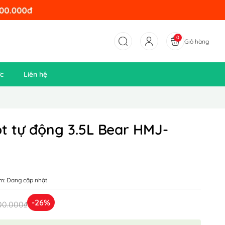
0
Giỏ hàng
ức
Liên hệ
t tự động 3.5L Bear HMJ-
m:
Đang cập nhật
-26%
00.000₫