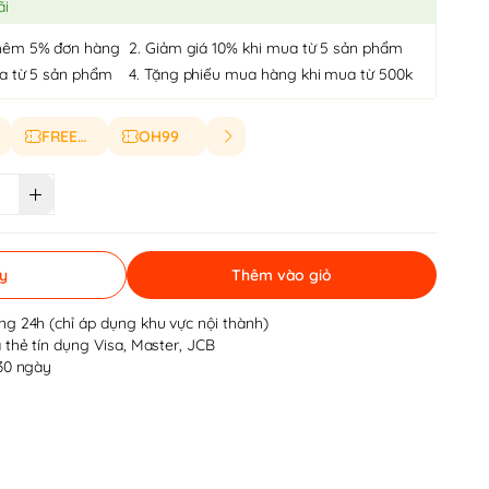
ãi
hêm 5% đơn hàng
2. Giảm giá 10% khi mua từ 5 sản phẩm
ua từ 5 sản phẩm
4. Tặng phiếu mua hàng khi mua từ 500k
FREESHIP
OH99
y
Thêm vào giỏ
ng 24h (chỉ áp dụng khu vực nội thành)
 thẻ tín dụng Visa, Master, JCB
 30 ngày