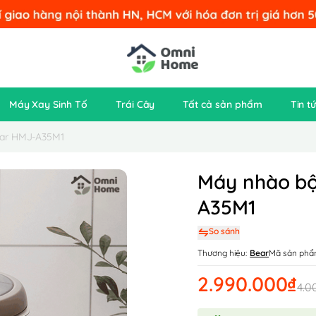
Máy Xay Sinh Tố
Trái Cây
Tất cả sản phẩm
Tin t
ear HMJ-A35M1
Máy nhào bộ
A35M1
So sánh
Thương hiệu:
Bear
Mã sản phẩ
2.990.000₫
4.0