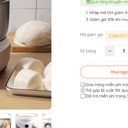
Quà tặng khuyến m
1. Nhập mã OH giảm t
3. Giảm giá 10% khi m
Mã giảm giá
SALE77
Số lượng
Mua nga
Giao hàng miễn phí tro
Trả góp lãi suất 0% qua
Đổi trả miễn phí trong