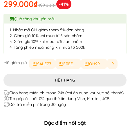
299.000₫
-41%
499.000₫
Quà tặng khuyến mãi
1. Nhập mã OH giảm thêm 5% đơn hàng
2. Giảm giá 10% khi mua từ 5 sản phẩm
3. Giảm giá 10% khi mua từ 5 sản phẩm
4. Tặng phiếu mua hàng khi mua từ 500k
Mã giảm giá
SALE77
FREESHIP
OH99
HẾT HÀNG
Giao hàng miễn phí trong 24h (chỉ áp dụng khu vực nội thành)
Trả góp lãi suất 0% qua thẻ tín dụng Visa, Master, JCB
Đổi trả miễn phí trong 30 ngày
Đặc điểm nổi bật