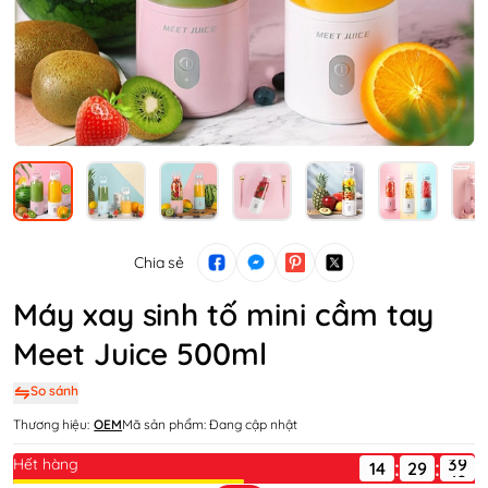
Chia sẻ
Máy xay sinh tố mini cầm tay
Meet Juice 500ml
So sánh
Thương hiệu:
OEM
Mã sản phẩm:
Đang cập nhật
Hết hàng
:
:
14