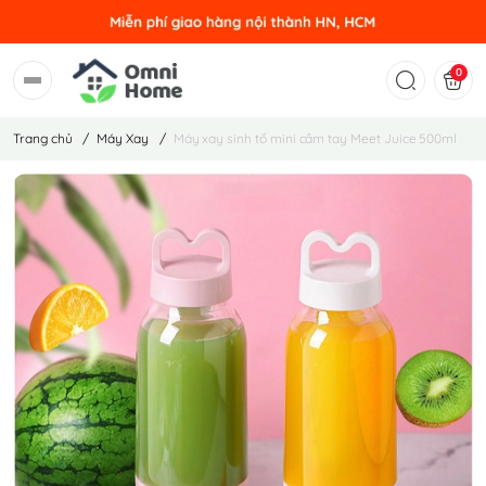
0
Trang chủ
/
Máy Xay
/
Máy xay sinh tố mini cầm tay Meet Juice 500ml