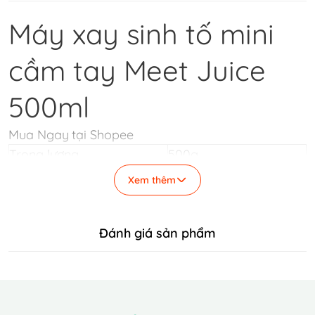
Máy xay sinh tố mini
cầm tay Meet Juice
500ml
Mua Ngay tại Shopee
Trọng lượng
500g
Hạn bảo hành
1 tháng
Xem thêm
Loại bảo hành
Bảo hành nhà cung cấp
Máy xay có thể mang
Loại máy xay
đi
Đánh giá sản phẩm
Chức năng máy xay
Nghiền đá
Chất liệu
Kim loại, Nhựa
Dung tích
500ml
Điện áp đầu vào
220V