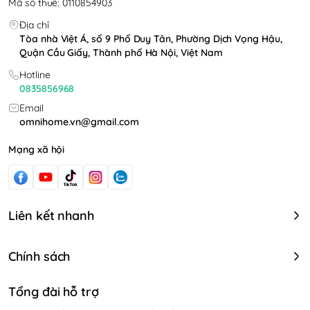
Mã số thuế: 0110854903
đủ các chiếc trái cây, đá viên.
- Sản phẩm bằng nhựa cao cấp tiện lợi vệ sinh
Địa chỉ
Tòa nhà Việt Á, số 9 Phố Duy Tân, Phường Dịch Vọng Hậu,
sau khi dùng
Quận Cầu Giấy, Thành phố Hà Nội, Việt Nam
✡ LƯU Ý: INBOX CHO shop ĐỂ ĐƯỢC tư vấn KĨ
Hotline
HƠN VỀ SẢN PHẨM NHÉ <3
0835856968
Email
omnihome.vn@gmail.com
Mạng xã hội
Liên kết nhanh
Chính sách
Tổng đài hỗ trợ