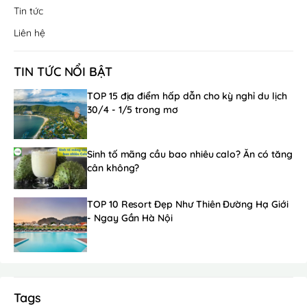
Tin tức
Liên hệ
TIN TỨC NỔI BẬT
TOP 15 địa điểm hấp dẫn cho kỳ nghỉ du lịch
30/4 - 1/5 trong mơ
Sinh tố mãng cầu bao nhiêu calo? Ăn có tăng
cân không?
TOP 10 Resort Đẹp Như Thiên Đường Hạ Giới
- Ngay Gần Hà Nội
Tags