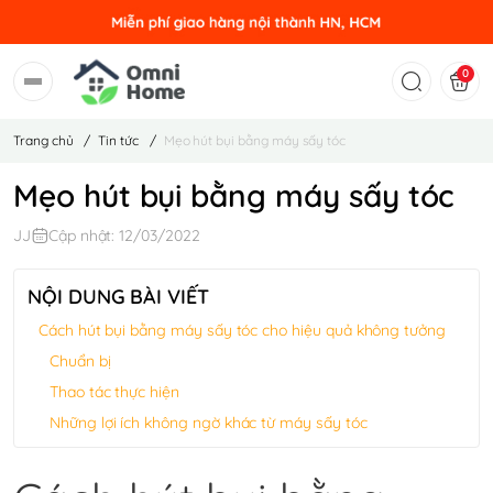
0
Trang chủ
/
Tin tức
/
Mẹo hút bụi bằng máy sấy tóc
Mẹo hút bụi bằng máy sấy tóc
JJ
Cập nhật: 12/03/2022
NỘI DUNG BÀI VIẾT
Cách hút bụi bằng máy sấy tóc cho hiệu quả không tưởng
Chuẩn bị
Thao tác thực hiện
Những lợi ích không ngờ khác từ máy sấy tóc