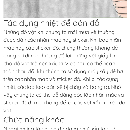
Tác dụng nhiệt để dán đồ
Những đồ vật khi chúng ta mới mua về thường
được dán các nhãn mác hay sticker. Khi bóc nhãn
mác hay các sticker đó, chúng thường không dễ
dàng rời đi mà thường để lại những vết giấy làm
cho đồ vật trở nên xấu xí. Việc này có thể hoàn
toàn thay đổi khi chúng ta sử dụng máy sấy để hơ
trên các nhãn mác và sticker đó. Khi bị tác dụng
nhiệt, các lớp keo dán sẽ bị chảy và bong ra. Nhờ
vậy chúng ta có thể dễ dàng bóc lớp nhãn mác và
sticker đó đi mà không để lại các vết xấu xí trên đồ
vật.
Chức năng khác
Ngoài những tác dụng đa dạng như: sấy tóc, rã