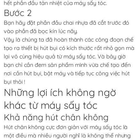
hết phần đầu tản nhiệt của máy sấy tóc.
Bước 2
Bạn hãy đặt phần đầu chai nhựa đã cắt trước đó
vào phần đã bọc kín lúc nãy.
Vậy là chúng ta đã hoàn thành các công đoạn chế
tạo ra thiết bị hút bụi có kích thước rất nhỏ gọn mà
lại vô cùng hiệu quả từ máy sấy tóc. Và bây giờ
bạn chỉ cần đem sản phẩm mình vừa chế tạo đến
nơi cần hút bụi, bật máy và tiếp tục công việc hút
bụi thôi !
Những lợi ích không ngờ
khác từ máy sấy tóc
Khả năng hút chân không
Hút chân không cực đơn giản với máy sấy tóc là
một điều mà nhiều người nghĩ là không thể nhưng