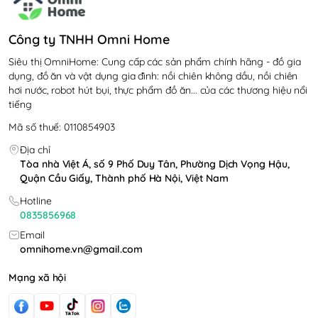
Công ty TNHH Omni Home
Siêu thị OmniHome: Cung cấp các sản phẩm chính hãng - đồ gia
dụng, đồ ăn và vật dụng gia đình: nồi chiên không dầu, nồi chiên
hơi nước, robot hút bụi, thực phẩm đồ ăn... của các thương hiệu nổi
tiếng
Mã số thuế: 0110854903
Địa chỉ
Tòa nhà Việt Á, số 9 Phố Duy Tân, Phường Dịch Vọng Hậu,
Quận Cầu Giấy, Thành phố Hà Nội, Việt Nam
Hotline
0835856968
Email
omnihome.vn@gmail.com
Mạng xã hội