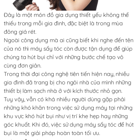
Đây là một món đồ gia dụng thiết yếu không thể
thiếu trong mỗi gia đình, đặc biệt là trong mùa
đông giá rét.
Ngoài công dụng mà ai cũng biết khi nghe đến tên
của nó thì máy sấy tóc còn được tận dụng để giúp
chúng ta hút bụi chỉ với những bước chế tạo vô
cùng đơn giản.
Trong thời đại công nghệ tiên tiến hiện nay, nhiều
gia đình đã trang bị cho ngôi nhà của mình những
thiết bị làm sạch nhà ở với kích thước nhỏ gọn.
Tuy vậy, vẫn có khá nhiều người dùng gặp phải
những khó khăn trong việc sử dụng máy tại những
khu vực khó hút bụi như vị trí khe hẹp hay những
góc khuất. Khi đó, việc sử dụng máy sấy tóc để hút
bụi là một giải pháp hoàn toàn tối ưu.