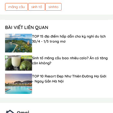
mãng cầu
sinh tố
sinhto
BÀI VIẾT LIÊN QUAN
TOP 15 địa điểm hấp dẫn cho kỳ nghỉ du lịch
30/4 - 1/5 trong mơ
Sinh tố mãng cầu bao nhiêu calo? Ăn có tăng
cân không?
TOP 10 Resort Đẹp Như Thiên Đường Hạ Giới
- Ngay Gần Hà Nội