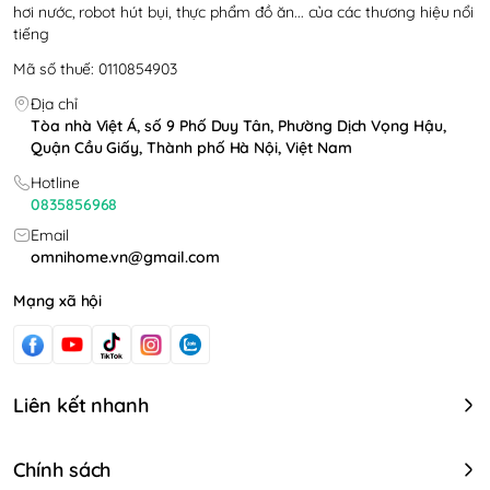
Công nghệ làm chín thực
hơi nước, robot hút bụi, thực phẩm đồ ăn... của các thương hiệu nổi
tiếng
phẩm hiện đại, tự động ngắt
Mã số thuế: 0110854903
khi quá nhiệt
Địa chỉ
Tòa nhà Việt Á, số 9 Phố Duy Tân, Phường Dịch Vọng Hậu,
Quận Cầu Giấy, Thành phố Hà Nội, Việt Nam
Hotline
0835856968
Email
omnihome.vn@gmail.com
Mạng xã hội
Liên kết nhanh
Chính sách