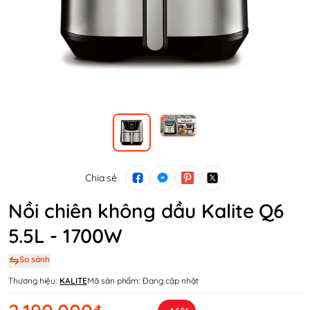
Chia sẻ
Nồi chiên không dầu Kalite Q6
5.5L - 1700W
So sánh
Thương hiệu:
KALITE
Mã sản phẩm:
Đang cập nhật