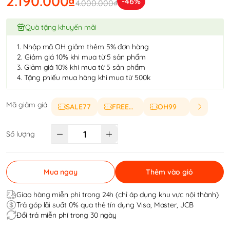
2.190.000₫
-46%
4.000.000₫
Quà tặng khuyến mãi
1. Nhập mã OH giảm thêm 5% đơn hàng
2. Giảm giá 10% khi mua từ 5 sản phẩm
3. Giảm giá 10% khi mua từ 5 sản phẩm
4. Tặng phiếu mua hàng khi mua từ 500k
Mã giảm giá
SALE77
FREESHIP
OH99
Số lượng
Mua ngay
Thêm vào giỏ
Giao hàng miễn phí trong 24h (chỉ áp dụng khu vực nội thành)
Trả góp lãi suất 0% qua thẻ tín dụng Visa, Master, JCB
Đổi trả miễn phí trong 30 ngày