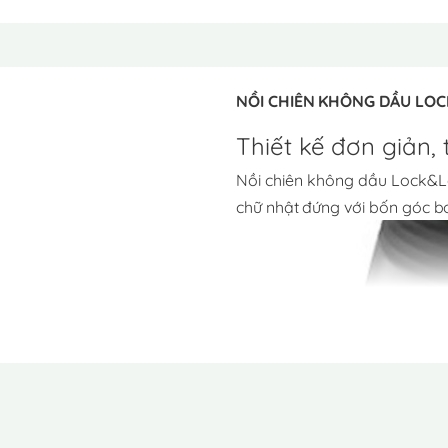
NỒI CHIÊN KHÔNG DẦU LOC
Thiết kế đơn giản, t
Nồi chiên không dầu Lock&Loc
chữ nhật đứng với bốn góc b