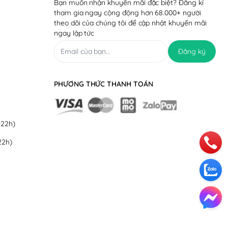
Bạn muốn nhận khuyến mãi đặc biệt? Đăng kí
tham gia ngay cộng động hơn 68.000+ người
theo dõi của chúng tôi để cập nhật khuyến mãi
ngay lập tức
Đăng ký
n rất dễ sử dụng. Không chỉ
Lock&Lock EJF368BLK.
PHƯƠNG THỨC THANH TOÁN
ăng cách điện cách nhiệt an
-22h)
 Lock&Lock EJF368BLK cực kỳ
22h)