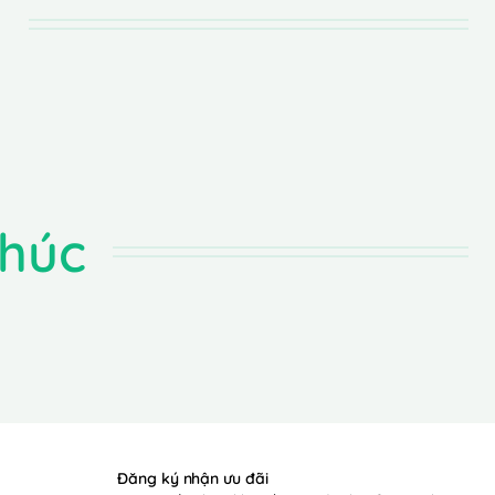
n
húc
Đăng ký nhận ưu đãi