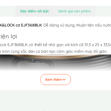
Đặc điểm nổi bật
Đánh giá sản phẩm
K&LOCK cơ EJF368BLK
: Dễ dàng sử dụng, thuận tiện nấu nướ
iện lợi
k EJF368BLK có thiết kế nhỏ gọn với kích cỡ 31,5 x 25 x 33,5
o tròn cùng sắc đen cơ bản tạo cảm giác mềm mại, tối giản.
Xem thêm