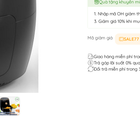
Quà tặng khuyến m
1. Nhập mã OH giảm t
3. Giảm giá 10% khi m
Mã giảm giá
SALE77
Giao hàng miễn phí tro
Trả góp lãi suất 0% qua
Đổi trả miễn phí trong