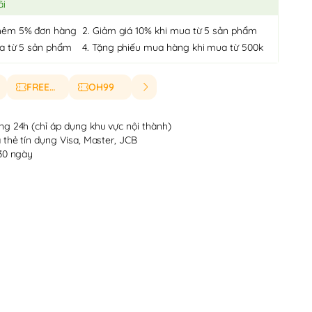
ãi
hêm 5% đơn hàng
2. Giảm giá 10% khi mua từ 5 sản phẩm
ua từ 5 sản phẩm
4. Tặng phiếu mua hàng khi mua từ 500k
FREESHIP
OH99
ng 24h (chỉ áp dụng khu vực nội thành)
 thẻ tín dụng Visa, Master, JCB
 30 ngày