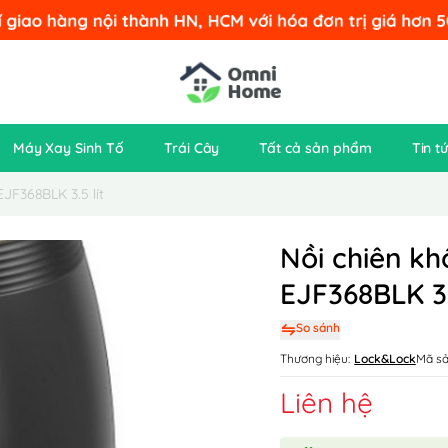
Máy Xay Sinh Tố
Trái Cây
Tất cả sản phẩm
Tin t
JF368BLK 3.5 lít
Nồi chiên k
EJF368BLK 3.
So sánh
Thương hiệu:
Lock&Lock
Mã sả
Liên hệ