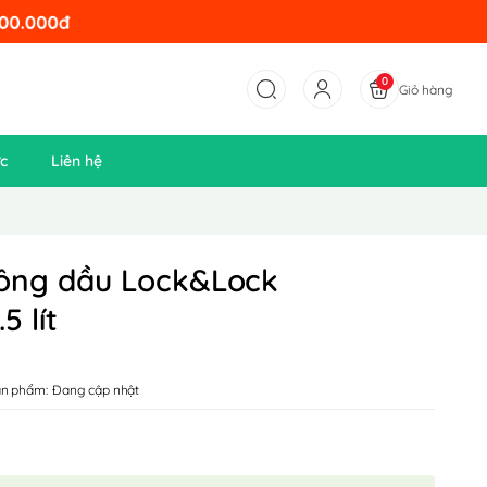
0
Giỏ hàng
ức
Liên hệ
hông dầu Lock&Lock
5 lít
n phẩm:
Đang cập nhật