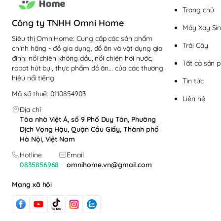
Trang chủ
Công ty TNHH Omni Home
Máy Xay Sin
Siêu thị OmniHome: Cung cấp các sản phẩm
Trái Cây
Điều khiển dạng c
chính hãng - đồ gia dụng, đồ ăn và vật dụng gia
đình: nồi chiên không dầu, nồi chiên hơi nước,
Tất cả sản 
Nồi chiên không dầu Lock&L
robot hút bụi, thực phẩm đồ ăn... của các thương
hiệu nổi tiếng
người trẻ mà cả những cô ch
Tin tức
Mã số thuế: 0110854903
Chất liệu cao cấp
Liên hệ
Địa chỉ
Vỏ của nồi chiên không dầu
Tòa nhà Việt Á, số 9 Phố Duy Tân, Phường
Dịch Vọng Hậu, Quận Cầu Giấy, Thành phố
toàn. Còn khung của nồi ch
Hà Nội, Việt Nam
chắc chắn.
Hotline
Email
0835856968
omnihome.vn@gmail.com
Mạng xã hội