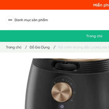
Danh mục sản phẩm
Trang chủ
Trang chủ
/
Đồ Gia Dụng
/
Nồi chiên không dầu Lock&Lock E