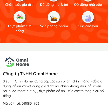
Chăm sóc gia đình
Đồ dùng mẹ & bé
Đồ dùng nhà bếp
Thực phẩm tươi
Văn phòng phẩm
Sữa các loại
sống
Công ty TNHH Omni Home
Siêu thị OmniHome: Cung cấp các sản phẩm chính hãng - đồ gia
dụng, đồ ăn và vật dụng gia đình: nồi chiên không dầu, nồi chiên
hơi nước, robot hút bụi, thực phẩm đồ ăn... của các thương hiệu nổi
tiếng
Mã số thuế: 0110854903