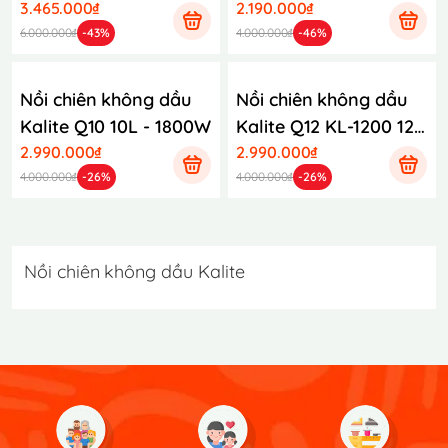
3.465.000₫
2.190.000₫
6.000.000₫
-43%
4.000.000₫
-46%
Nồi chiên không dầu
Nồi chiên không dầu
Kalite Q10 10L - 1800W
Kalite Q12 KL-1200 12L
2.990.000₫
- 1800W
2.990.000₫
4.000.000₫
-26%
4.000.000₫
-26%
Nồi chiên không dầu Kalite