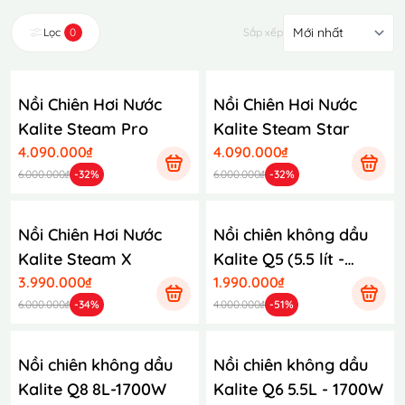
Lọc
0
Sắp xếp
Nồi Chiên Hơi Nước
Nồi Chiên Hơi Nước
Kalite Steam Pro
Kalite Steam Star
4.090.000₫
4.090.000₫
6.000.000₫
-32%
6.000.000₫
-32%
Nồi Chiên Hơi Nước
Nồi chiên không dầu
Kalite Steam X
Kalite Q5 (5.5 lít -
3.990.000₫
1700W)
1.990.000₫
6.000.000₫
-34%
4.000.000₫
-51%
Nồi chiên không dầu
Nồi chiên không dầu
Kalite Q8 8L-1700W
Kalite Q6 5.5L - 1700W