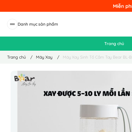
Danh mục sản phẩm
Trang chủ
Trang chủ
/
Máy Xay
/
Máy Xay Sinh Tố Cầm Tay Bear BL-B