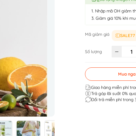
1. Nhập mã OH giảm t
3. Giảm giá 10% khi m
Mã giảm giá
SALE77
Số lượng
Mua nga
Giao hàng miễn phí tro
Trả góp lãi suất 0% qua
Đổi trả miễn phí trong