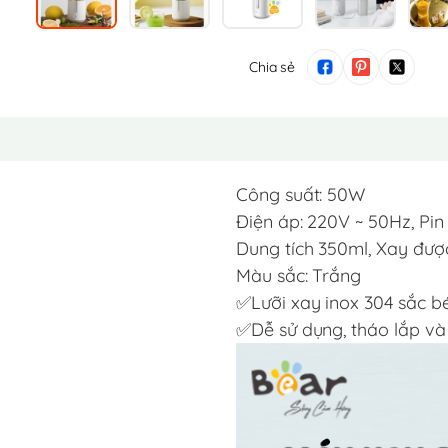
Chia sẻ
Công suất: 50W
Điện áp: 220V ~ 50Hz, Pin 
Dung tích 350ml, Xay được
Màu sắc: Trắng
✅Lưỡi xay inox 304 sắc b
✅Dễ sử dụng, tháo lắp và 