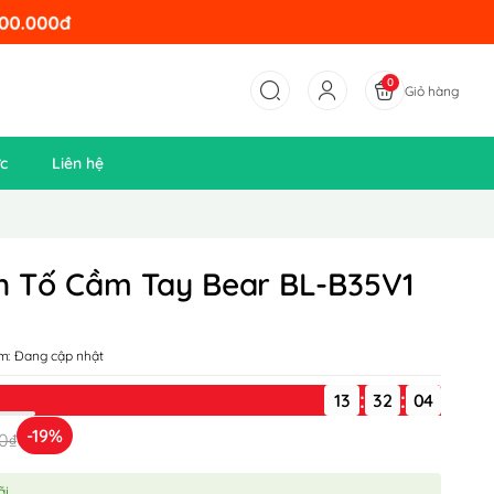
0
Giỏ hàng
ức
Liên hệ
h Tố Cầm Tay Bear BL-B35V1
m:
Đang cập nhật
:
:
13
-19%
0₫
ãi