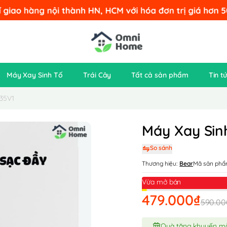
Máy Xay Sinh Tố
Trái Cây
Tất cả sản phẩm
Tin t
35V1
Máy Xay Sin
So sánh
Thương hiệu:
Bear
Mã sản phẩ
Vừa mở bán
479.000₫
590.00
Quà tặng khuyến m