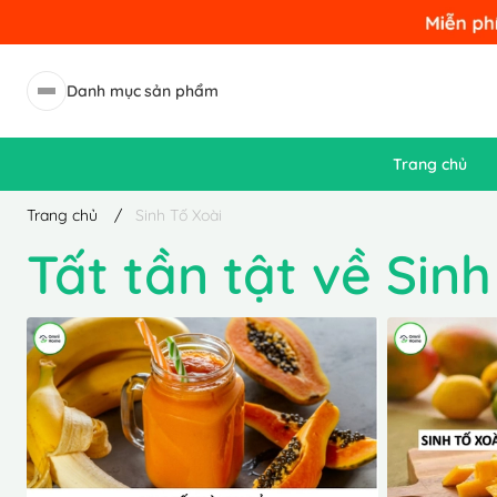
Danh mục sản phẩm
Trang chủ
Trang chủ
/
Sinh Tố Xoài
Tất tần tật về Si