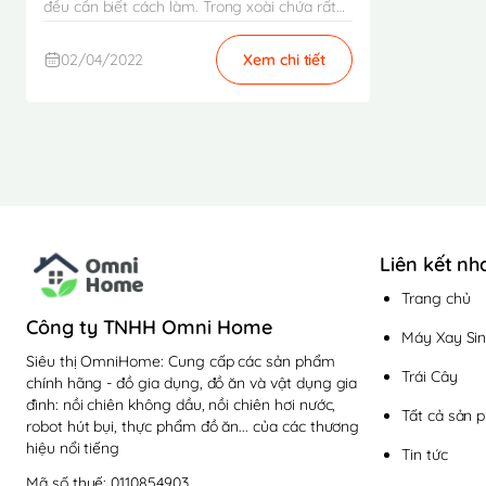
đều cần biết cách làm. Trong xoài chứa rất
nhiều...
02/04/2022
Xem chi tiết
Liên kết nh
Trang chủ
Công ty TNHH Omni Home
Máy Xay Sin
Siêu thị OmniHome: Cung cấp các sản phẩm
Trái Cây
chính hãng - đồ gia dụng, đồ ăn và vật dụng gia
đình: nồi chiên không dầu, nồi chiên hơi nước,
Tất cả sản 
robot hút bụi, thực phẩm đồ ăn... của các thương
hiệu nổi tiếng
Tin tức
Mã số thuế: 0110854903