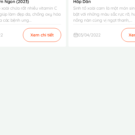
m Ngon (2023)
Hấp Dẫn
 xoài chứa rất nhiều vitamin C
Sinh tố xoài cam là một món sinh
giúp làm đẹp da, chống oxy hóa
bật với những màu sắc rực rỡ, 
 các bệnh ung...
nồng nàn cùng vị ngọt thanh,...
22
Xem chi tiết
03/04/2022
Xem