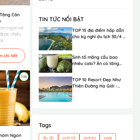
 Tăng Cân
TIN TỨC NỔI BẬT
)
thơm ngon và
TOP 15 địa điểm hấp dẫn
 được nhiều
cho kỳ nghỉ du lịch 30/4 -
...
1/5 trong mơ
 chi tiết
Sinh tố mãng cầu bao
nhiêu calo? Ăn có tăng
cân không?
TOP 10 Resort Đẹp Như
Thiên Đường Hạ Giới -
Ngay Gần Hà Nội
Tags
 Thơm Ngon
đu đủ
sinh tố
sinhto
xoài