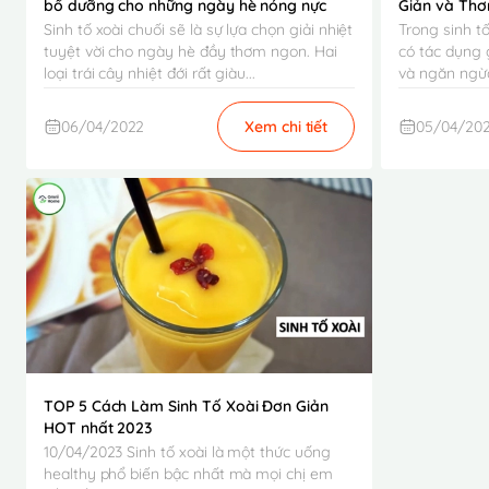
bổ dưỡng cho những ngày hè nóng nực
Giản và Thơ
Sinh tố xoài chuối sẽ là sự lựa chọn giải nhiệt
Trong sinh tố
tuyệt vời cho ngày hè đầy thơm ngon. Hai
có tác dụng 
loại trái cây nhiệt đới rất giàu...
và ngăn ngừa
06/04/2022
Xem chi tiết
05/04/20
TOP 5 Cách Làm Sinh Tố Xoài Đơn Giản
HOT nhất 2023
10/04/2023 Sinh tố xoài là một thức uống
healthy phổ biến bậc nhất mà mọi chị em