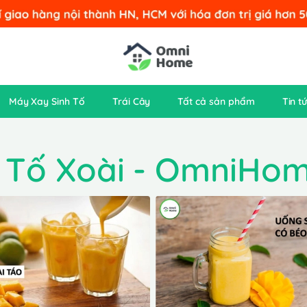
Máy Xay Sinh Tố
Trái Cây
Tất cả sản phẩm
Tin t
nh Tố Xoài - OmniHo