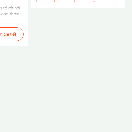
 tố rất nổi
hương thơm
 chi tiết