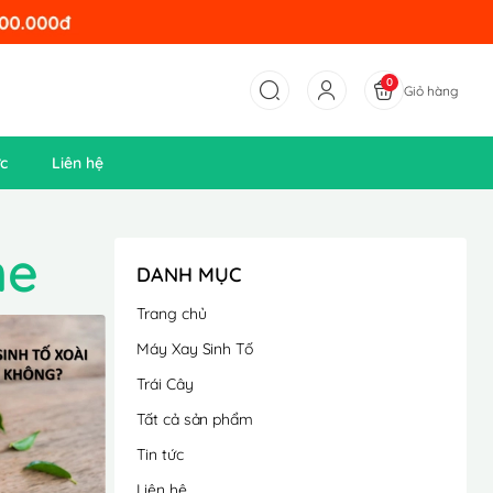
0
Giỏ hàng
ức
Liên hệ
me
DANH MỤC
Trang chủ
Máy Xay Sinh Tố
Trái Cây
Tất cả sản phẩm
Tin tức
Liên hệ