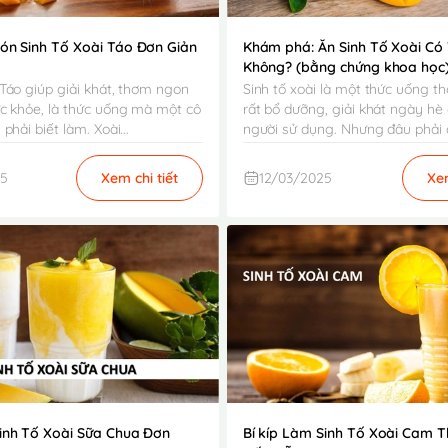
món Sinh Tố Xoài Táo Đơn Giản
Khám phá: Ăn Sinh Tố Xoài Có
Không? (bằng chứng khoa học
 Táo giúp giải khát, thơm ngon
Sinh tố xoài là một thức uống 
ức khỏe, là thức uống mà một cô
rất bổ dưỡng, giải khát ngày hè
phải biết làm. Xoài...
người sử dụng. Nhưng đâu phải ai
25
Xem chi tiết
12/03/2025
Xem
Sinh Tố Xoài Sữa Chua Đơn
Bí kíp Làm Sinh Tố Xoài Cam