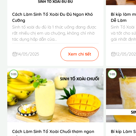
Cách Làm Sinh Tố Xoài Đu Đủ Ngon Khó
Bí kíp làm 
Cưỡng
Dễ Làm
Sinh tố xoài đu đủ là 1 thức uống đang được
Sinh Tố Xoài
rất nhiều chị em ưa chuộng, không chỉ nhờ
và tốt cho s
tác dụng hấp dẫn của...
gái nhất định 
14/05/2025
Xem chi tiết
12/05/20
Cách Làm Sinh Tố Xoài Chuối thơm ngon
Bí kíp Làm 