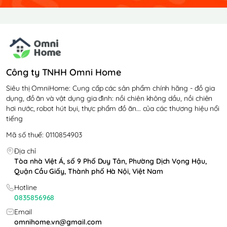
Công ty TNHH Omni Home
Siêu thị OmniHome: Cung cấp các sản phẩm chính hãng - đồ gia
dụng, đồ ăn và vật dụng gia đình: nồi chiên không dầu, nồi chiên
hơi nước, robot hút bụi, thực phẩm đồ ăn... của các thương hiệu nổi
tiếng
Mã số thuế: 0110854903
Địa chỉ
Tòa nhà Việt Á, số 9 Phố Duy Tân, Phường Dịch Vọng Hậu,
Quận Cầu Giấy, Thành phố Hà Nội, Việt Nam
Hotline
0835856968
Email
omnihome.vn@gmail.com