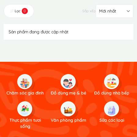
Lọc
0
Sắp xếp
Sản phẩm đang được cập nhật
Chăm sóc gia đình
Đồ dùng mẹ & bé
Đồ dùng nhà bếp
Thực phẩm tươi
Văn phòng phẩm
Sữa các loại
sống