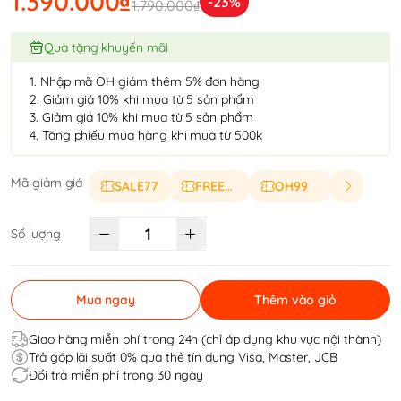
1.390.000₫
-23%
1.790.000₫
Quà tặng khuyến mãi
1. Nhập mã OH giảm thêm 5% đơn hàng
2. Giảm giá 10% khi mua từ 5 sản phẩm
3. Giảm giá 10% khi mua từ 5 sản phẩm
4. Tặng phiếu mua hàng khi mua từ 500k
Mã giảm giá
SALE77
FREESHIP
OH99
Số lượng
Mua ngay
Thêm vào giỏ
Giao hàng miễn phí trong 24h (chỉ áp dụng khu vực nội thành)
Trả góp lãi suất 0% qua thẻ tín dụng Visa, Master, JCB
Đổi trả miễn phí trong 30 ngày