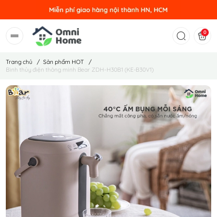
0
Trang chủ
/
Sản phẩm HOT
/
Bình thủy điện thông minh Bear ZDH-H30B1 (KE-B30V1)