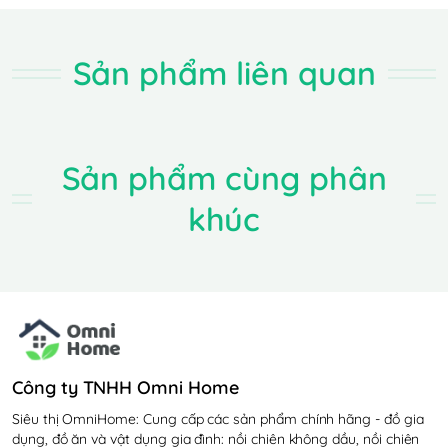
Sản phẩm liên quan
Sản phẩm cùng phân
khúc
Chi tiết
Bình thủy điện Bear ZDH-H30B1 (KE-B30V1) có
dung tích 3 lít cùng thiết kế thông minh với 11 mức
nhiệt độ khác nhau giúp giữ ấm nước vô cùng tiện
lợi, phù hợp với mọi gia đình. Đặc biệt, ZDH-H30B1
còn được tích hợp tính năng khử clo và khóa trẻ em
Công ty TNHH Omni Home
an toàn hơn khi sử dụng.
Siêu thị OmniHome: Cung cấp các sản phẩm chính hãng - đồ gia
Hãy trải nghiệm cùng OmniHome ngay bây giờ.
dụng, đồ ăn và vật dụng gia đình: nồi chiên không dầu, nồi chiên