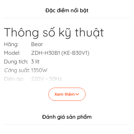
Đặc điểm nổi bật
Thông số kỹ thuật
Hãng:
Bear
Model:
ZDH-H30B1 (KE-B30V1)
Dung tích:
3 lít
Cô
ng suất:
1350W
Điện áp:
220V ~ 50Hz
Chất liệu:
Inox 304, ABS, Hợp kim nhôm
Xem thêm
Màu sắc:
Hồng nhạt
Kích thước:
210x165x358mm
Đánh giá sản phẩm