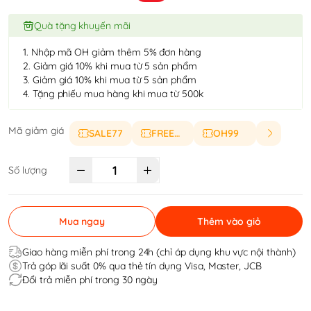
Quà tặng khuyến mãi
1. Nhập mã OH giảm thêm 5% đơn hàng
2. Giảm giá 10% khi mua từ 5 sản phẩm
3. Giảm giá 10% khi mua từ 5 sản phẩm
4. Tặng phiếu mua hàng khi mua từ 500k
Mã giảm giá
SALE77
FREESHIP
OH99
Số lượng
Mua ngay
Thêm vào giỏ
Giao hàng miễn phí trong 24h (chỉ áp dụng khu vực nội thành)
Trả góp lãi suất 0% qua thẻ tín dụng Visa, Master, JCB
Đổi trả miễn phí trong 30 ngày