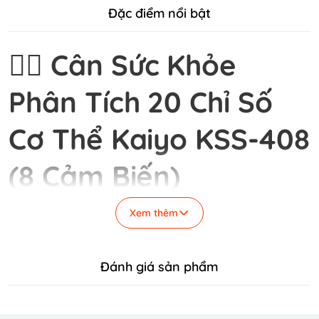
Đặc điểm nổi bật
🏋️‍♂️ Cân Sức Khỏe
Phân Tích 20 Chỉ Số
Cơ Thể Kaiyo KSS-408
(8 Cảm Biến)
Bạn đang dùng cân điện tử nhưng chỉ biết cân
Xem thêm
nặng? Bạn muốn theo dõi mỡ, cơ, xương... nhưng
không tin vào độ chính xác của cân 4 cảm biến
thông thường?
Đánh giá sản phẩm
Hãy ngừng phỏng đoán!
Cân sức khỏe Kaiyo KSS-
408
chính là giải pháp theo dõi sức khỏe chuyên