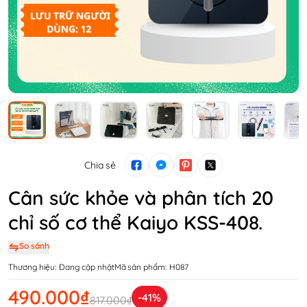
Chia sẻ
Cân sức khỏe và phân tích 20
chỉ số cơ thể Kaiyo KSS-408.
So sánh
Thương hiệu:
Đang cập nhật
Mã sản phẩm:
H087
490.000₫
-41%
817.000₫