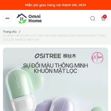
0
Trang chủ
/
[CHÍNH HÃNG] KEM LÓT NỀN OSITREE PRIMER (CĂNG BÓNG/NÂNG TONE) -
GIỮ LỚP MAKEUP BỀN 12H