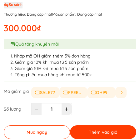
So sánh
Thương hiệu:
Đang cập nhật
Mã sản phẩm:
Đang cập nhật
300.000₫
Quà tặng khuyến mãi
1. Nhập mã OH giảm thêm 5% đơn hàng
2. Giảm giá 10% khi mua từ 5 sản phẩm
3. Giảm giá 10% khi mua từ 5 sản phẩm
4. Tặng phiếu mua hàng khi mua từ 500k
Mã giảm giá
SALE77
FREESHIP
OH99
Số lượng
Mua ngay
Thêm vào giỏ