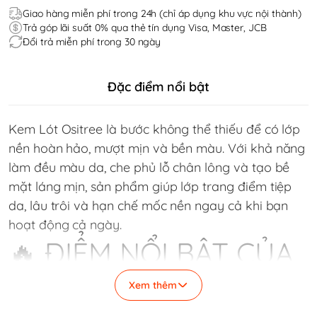
Giao hàng miễn phí trong 24h (chỉ áp dụng khu vực nội thành)
Trả góp lãi suất 0% qua thẻ tín dụng Visa, Master, JCB
Đổi trả miễn phí trong 30 ngày
Đặc điểm nổi bật
Kem Lót Ositree là bước không thể thiếu để có lớp
nền hoàn hảo, mượt mịn và bền màu. Với khả năng
làm đều màu da, che phủ lỗ chân lông và tạo bề
mặt láng mịn, sản phẩm giúp lớp trang điểm tiệp
da, lâu trôi và hạn chế mốc nền ngay cả khi bạn
hoạt động cả ngày.
🔥 ĐIỂM NỔI BẬT CỦA
KEM LÓT OSITREE
Xem thêm