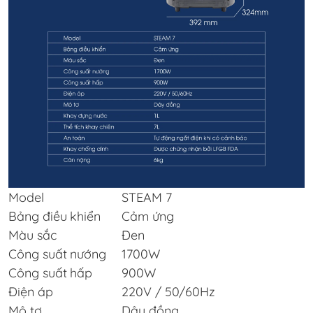
Model
STEAM 7
Bảng điều khiển
Cảm ứng
Màu sắc
Đen
Công suất nướng
1700W
Công suất hấp
900W
Điện áp
220V / 50/60Hz
Mô tơ
Dây đồng