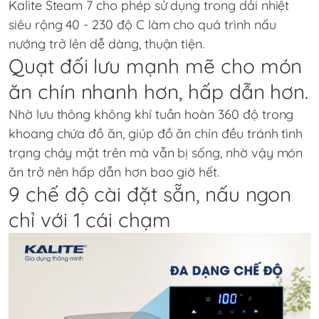
Kalite Steam 7 cho phép sử dụng trong dải nhiệt
siêu rộng 40 - 230 độ C làm cho quá trình nấu
nướng trở lên dễ dàng, thuận tiện.
Quạt đối lưu mạnh mẽ cho món
ăn chín nhanh hơn, hấp dẫn hơn.
Nhờ lưu thông không khí tuần hoàn 360 độ trong
khoang chứa đồ ăn, giúp đồ ăn chín đều tránh tình
trạng cháy mặt trên mà vẫn bị sống, nhờ vậy món
ăn trở nên hấp dẫn hơn bao giờ hết.
9 chế độ cài đặt sẵn, nấu ngon
chỉ với 1 cái chạm