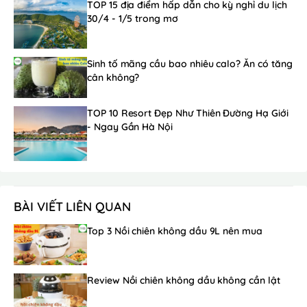
TOP 15 địa điểm hấp dẫn cho kỳ nghỉ du lịch
30/4 - 1/5 trong mơ
Sinh tố mãng cầu bao nhiêu calo? Ăn có tăng
cân không?
TOP 10 Resort Đẹp Như Thiên Đường Hạ Giới
- Ngay Gần Hà Nội
BÀI VIẾT LIÊN QUAN
Top 3 Nồi chiên không dầu 9L nên mua
Review Nồi chiên không dầu không cần lật