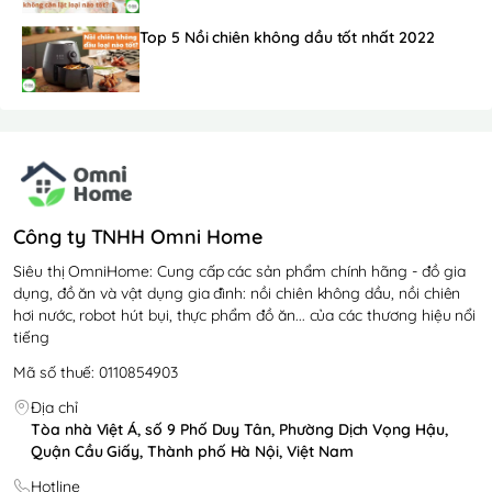
Top 5 Nồi chiên không dầu tốt nhất 2022
Công ty TNHH Omni Home
Siêu thị OmniHome: Cung cấp các sản phẩm chính hãng - đồ gia
dụng, đồ ăn và vật dụng gia đình: nồi chiên không dầu, nồi chiên
hơi nước, robot hút bụi, thực phẩm đồ ăn... của các thương hiệu nổi
tiếng
Mã số thuế: 0110854903
Địa chỉ
Tòa nhà Việt Á, số 9 Phố Duy Tân, Phường Dịch Vọng Hậu,
Quận Cầu Giấy, Thành phố Hà Nội, Việt Nam
Hotline