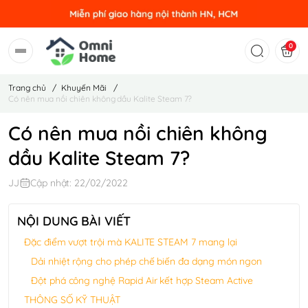
0
Trang chủ
/
Khuyến Mãi
/
Có nên mua nồi chiên không dầu Kalite Steam 7?
Có nên mua nồi chiên không
dầu Kalite Steam 7?
JJ
Cập nhật: 22/02/2022
NỘI DUNG BÀI VIẾT
Đặc điểm vượt trội mà KALITE STEAM 7 mang lại
Dải nhiệt rộng cho phép chế biến đa dạng món ngon
Đột phá công nghệ Rapid Air kết hợp Steam Active
THÔNG SỐ KỸ THUẬT