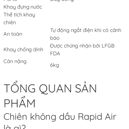
Khay đựng nước
Thể tích khay
chiên
Tự động ngắt điện khi có cảnh
An toàn
báo
Được chứng nhận bởi LFGB
Khay chống dính
FDA
Cân nặng
6kg
TỔNG QUAN SẢN
PHẨM
Chiên không dầu Rapid Air
là gì?