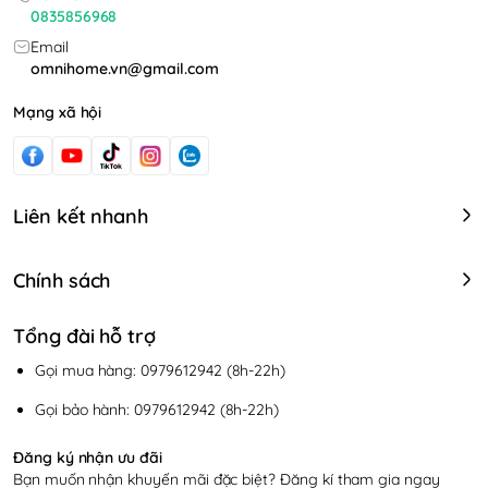
0835856968
Email
omnihome.vn@gmail.com
Mạng xã hội
Liên kết nhanh
Chính sách
Tổng đài hỗ trợ
Gọi mua hàng: 0979612942 (8h-22h)
Gọi bảo hành: 0979612942 (8h-22h)
Đăng ký nhận ưu đãi
Bạn muốn nhận khuyến mãi đặc biệt? Đăng kí tham gia ngay