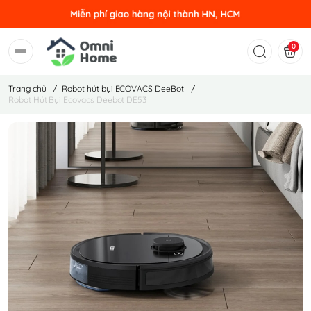
0
Trang chủ
/
Robot hút bụi ECOVACS DeeBot
/
Robot Hút Bụi Ecovacs Deebot DE53