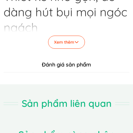
dàng hút bụi mọi ngóc
ngách
Ecovacs Deebot DE53 sở hữu thiết kế nhỏ gọn với
Xem thêm
kích cỡ chiều cao chỉ 93mm cùng đường kính
350mm. Nhờ sự nhỏ gọn này mà Ecovacs Deebot
DE53 có thể dễ dàng chui vào từng ngóc ngách,
Đánh giá sản phẩm
gầm bàn, ghế, gầm giường, tủ trong phòng để hút
bụi, dọn dẹp vệ sinh.
Với Ecovacs Deebot DE53, mọi công việc dọn dẹp
nhà cửa đều trở nên đơn giản hơn bao giờ hết.
Sản phẩm liên quan