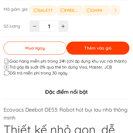
Mã giảm giá
SALE77
FREESHIP
OH99
Số lượng
Mua ngay
Thêm vào giỏ
Giao hàng miễn phí trong 24h (chỉ áp dụng khu vực nội thành)
Trả góp lãi suất 0% qua thẻ tín dụng Visa, Master, JCB
Đổi trả miễn phí trong 30 ngày
Đặc điểm nổi bật
Ecovacs Deebot DE53: Robot hút bụi lau nhà thông
minh
Thiết kế nhỏ gọn, dễ