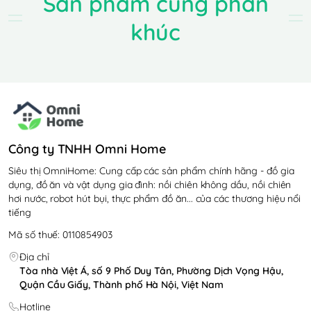
Sản phẩm cùng phân
khúc
Công ty TNHH Omni Home
Làm sạch sâu, đánh
Siêu thị OmniHome: Cung cấp các sản phẩm chính hãng - đồ gia
bay mọi vết bẩn cứng
dụng, đồ ăn và vật dụng gia đình: nồi chiên không dầu, nồi chiên
hơi nước, robot hút bụi, thực phẩm đồ ăn... của các thương hiệu nổi
tiếng
đầu
Mã số thuế: 0110854903
Ecovacs Deebot DE53 có khả năng vừa hút bụi và
Địa chỉ
Tòa nhà Việt Á, số 9 Phố Duy Tân, Phường Dịch Vọng Hậu,
lau nhà cùng lúc giúp mặt sàn luôn sáng bóng. Đặc
Quận Cầu Giấy, Thành phố Hà Nội, Việt Nam
biệt, robot có thể tự động chuyển đổi giữa các chế
Hotline