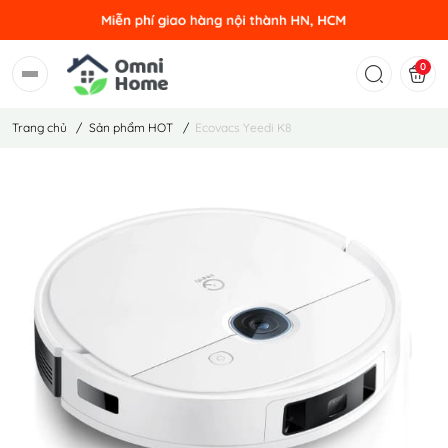
0
Trang chủ
/
Sản phẩm HOT
/
Ecovacs Yeedi K8