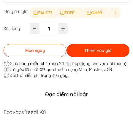
Mã giảm giá
SALE77
FREESHIP
OH99
Số lượng
Mua ngay
Thêm vào giỏ
Giao hàng miễn phí trong 24h (chỉ áp dụng khu vực nội thành)
Trả góp lãi suất 0% qua thẻ tín dụng Visa, Master, JCB
Đổi trả miễn phí trong 30 ngày
Đặc điểm nổi bật
Ecovacs Yeedi K8