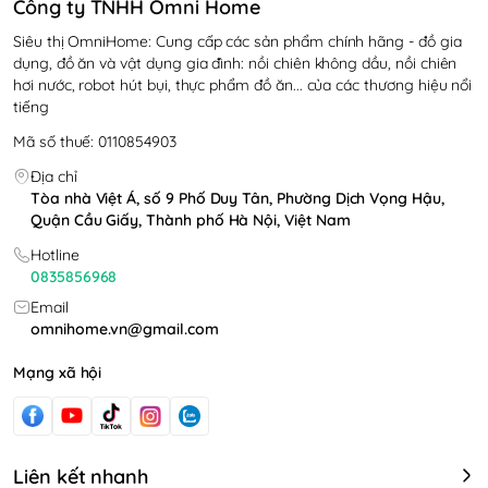
Công ty TNHH Omni Home
Siêu thị OmniHome: Cung cấp các sản phẩm chính hãng - đồ gia
dụng, đồ ăn và vật dụng gia đình: nồi chiên không dầu, nồi chiên
hơi nước, robot hút bụi, thực phẩm đồ ăn... của các thương hiệu nổi
tiếng
Mã số thuế: 0110854903
Địa chỉ
Tòa nhà Việt Á, số 9 Phố Duy Tân, Phường Dịch Vọng Hậu,
Quận Cầu Giấy, Thành phố Hà Nội, Việt Nam
Hotline
0835856968
Email
omnihome.vn@gmail.com
Mạng xã hội
Liên kết nhanh