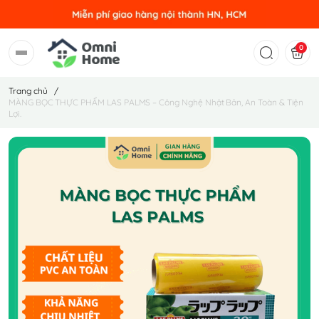
0
Trang chủ
/
MÀNG BỌC THỰC PHẨM LAS PALMS – Công Nghệ Nhật Bản, An Toàn & Tiện
Lợi.