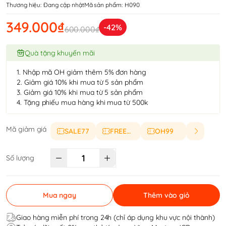
Thương hiệu:
Đang cập nhật
Mã sản phẩm:
H090
349.000₫
-42%
600.000₫
Quà tặng khuyến mãi
1. Nhập mã OH giảm thêm 5% đơn hàng
2. Giảm giá 10% khi mua từ 5 sản phẩm
3. Giảm giá 10% khi mua từ 5 sản phẩm
4. Tặng phiếu mua hàng khi mua từ 500k
Mã giảm giá
SALE77
FREESHIP
OH99
Số lượng
Mua ngay
Thêm vào giỏ
Giao hàng miễn phí trong 24h (chỉ áp dụng khu vực nội thành)