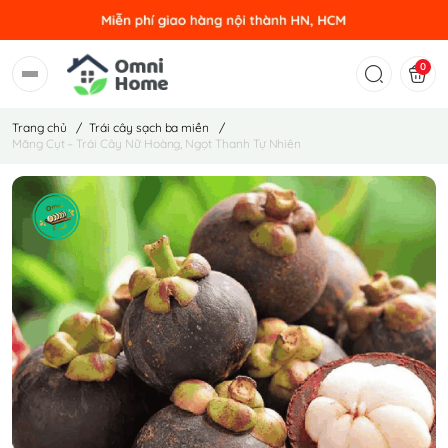
0
Trang chủ
/
Trái cây sạch ba miền
/
Măng Cụt – Trái Cây Nữ Hoàng, Ngọt Thanh Tự Nhiên