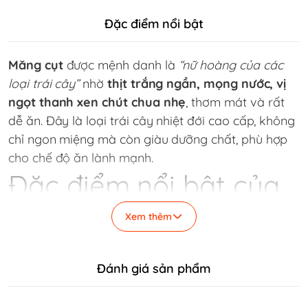
Đặc điểm nổi bật
Măng cụt
được mệnh danh là
“nữ hoàng của các
loại trái cây”
nhờ
thịt trắng ngần, mọng nước, vị
ngọt thanh xen chút chua nhẹ
, thơm mát và rất
dễ ăn. Đây là loại trái cây nhiệt đới cao cấp, không
chỉ ngon miệng mà còn giàu dưỡng chất, phù hợp
cho chế độ ăn lành mạnh.
Đặc điểm nổi bật của
Măng Cụt
Xem thêm
🍈 Trái
tươi, vỏ tím sẫm
, chọn lọc kỹ
🌿
Thịt trắng dày
, mềm mọng, ít hạt
Đánh giá sản phẩm
✨ Vị
ngọt thanh – mát lạnh
, không gắt
🧡 Phù hợp ăn tươi, tráng miệng sau bữa ăn