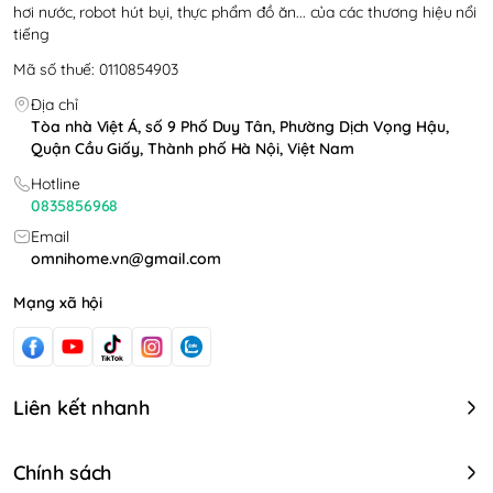
Vì sao nên chọn Măng Cụt
hơi nước, robot hút bụi, thực phẩm đồ ăn... của các thương hiệu nổi
tiếng
tại Omni Food?
Mã số thuế: 0110854903
✅ Măng cụt
tươi mới theo mùa
Địa chỉ
✅ Nguồn gốc rõ ràng, an toàn thực phẩm
Tòa nhà Việt Á, số 9 Phố Duy Tân, Phường Dịch Vọng Hậu,
Quận Cầu Giấy, Thành phố Hà Nội, Việt Nam
✅ Tuyển chọn trái đẹp, chất lượng đồng đều
✅ Đóng gói cẩn thận, giao hàng nhanh
Hotline
0835856968
👉
Đặt mua Măng Cụt tươi ngon ngay hôm nay
Email
để thưởng thức trọn vẹn vị ngọt mát tự nhiên cùng
omnihome.vn@gmail.com
Omni Food!
Mạng xã hội
Liên kết nhanh
Chính sách