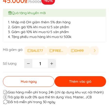
45.000₫
-40%
75.000₫
Quà tặng khuyến mãi
1. Nhập mã OH giảm thêm 5% đơn hàng
2. Giảm giá 10% khi mua từ 5 sản phẩm
3. Giảm giá 10% khi mua từ 5 sản phẩm
4. Tặng phiếu mua hàng khi mua từ 500k
Mã giảm giá
SALE77
FREESHIP
OH99
Số lượng
Mua ngay
Thêm vào giỏ
Giao hàng miễn phí trong 24h (chỉ áp dụng khu vực nội thành)
Trả góp lãi suất 0% qua thẻ tín dụng Visa, Master, JCB
Đổi trả miễn phí trong 30 ngày