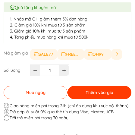
Quà tặng khuyến mãi
1. Nhập mã OH giảm thêm 5% đơn hàng
2. Giảm giá 10% khi mua từ 5 sản phẩm
3. Giảm giá 10% khi mua từ 5 sản phẩm
4. Tặng phiếu mua hàng khi mua từ 500k
Mã giảm giá
SALE77
FREESHIP
OH99
Số lượng
Mua ngay
Thêm vào giỏ
Giao hàng miễn phí trong 24h (chỉ áp dụng khu vực nội thành)
Trả góp lãi suất 0% qua thẻ tín dụng Visa, Master, JCB
Đổi trả miễn phí trong 30 ngày