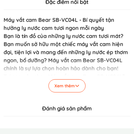
Đặc điểm nổi bật
Máy vắt cam Bear SB-VC04L - Bí quyết tận
hưởng ly nước cam tươi ngon mỗi ngày
Bạn là tín đồ của những ly nước cam tươi mát?
Bạn muốn sở hữu một chiếc máy vắt cam hiện
đại, tiện lợi và mang đến những ly nước ép thơm
ngon, bổ dưỡng? Máy vắt cam Bear SB-VC04L
chính là sự lựa chọn hoàn hảo dành cho bạn!
Tại sao nên chọn Máy vắt cam Bear SB-VC04L?
Thiết kế thông minh, đa năng: Với 3 đầu vắt tiện
Xem thêm
lợi, SB-VC04L phù hợp với nhiều loại trái cây
khác nhau như cam, chanh, bưởi. Bạn có thể dễ
Đánh giá sản phẩm
dàng điều chỉnh để phù hợp với từng loại quả,
giúp bạn tận hưởng đa dạng hương vị nước ép.
5 mức ép linh hoạt: Máy vắt cam Bear SB-VC04L
được trang bị 5 mức ép từ nhẹ đến mạnh, giúp