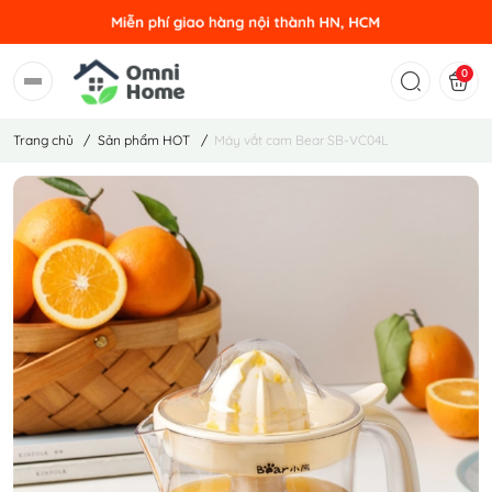
0
Trang chủ
/
Sản phẩm HOT
/
Máy vắt cam Bear SB-VC04L