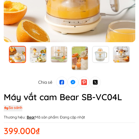
Chia sẻ
Máy vắt cam Bear SB-VC04L
So sánh
Thương hiệu:
Bear
Mã sản phẩm:
Đang cập nhật
399.000₫