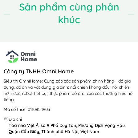
Sản phẩm cùng phân
đáp ứng tối đa nhu cầu xay của người dùng một
cách nhanh chóng.
khúc
Công ty TNHH Omni Home
Siêu thị OmniHome: Cung cấp các sản phẩm chính hãng - đồ gia
dụng, đồ ăn và vật dụng gia đình: nồi chiên không dầu, nồi chiên
hơi nước, robot hút bụi, thực phẩm đồ ăn... của các thương hiệu nổi
tiếng
Dù hoạt động ở công xuất cao nhưng máy xay đa
Mã số thuế: 0110854903
năng không hề gây ra những tiếng ồn khó chịu cho
Địa chỉ
người dùng tận hưởng không gian yên tĩnh, thư thái.
Tòa nhà Việt Á, số 9 Phố Duy Tân, Phường Dịch Vọng Hậu,
Quận Cầu Giấy, Thành phố Hà Nội, Việt Nam
Lưỡi dao được làm từ bằng thép không gỉ có độ