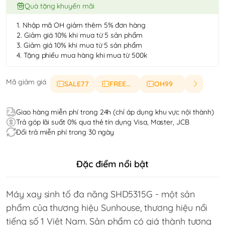
Quà tặng khuyến mãi
1. Nhập mã OH giảm thêm 5% đơn hàng
2. Giảm giá 10% khi mua từ 5 sản phẩm
3. Giảm giá 10% khi mua từ 5 sản phẩm
4. Tặng phiếu mua hàng khi mua từ 500k
Mã giảm giá
SALE77
FREESHIP
OH99
Giao hàng miễn phí trong 24h (chỉ áp dụng khu vực nội thành)
Trả góp lãi suất 0% qua thẻ tín dụng Visa, Master, JCB
Đổi trả miễn phí trong 30 ngày
Đặc điểm nổi bật
Máy xay sinh tố đa năng SHD5315G - một sản
phẩm của thương hiệu Sunhouse, thương hiệu nổi
tiếng số 1 Việt Nam. Sản phẩm có giá thành tương