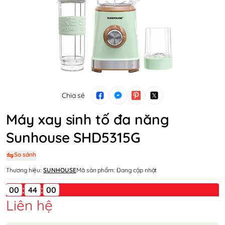
Chia sẻ
Máy xay sinh tố đa năng
Sunhouse SHD5315G
So sánh
Thương hiệu:
SUNHOUSE
Mã sản phẩm:
Đang cập nhật
:
:
00
Liên hệ