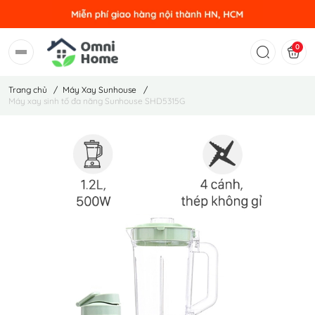
0
Trang chủ
/
Máy Xay Sunhouse
/
Máy xay sinh tố đa năng Sunhouse SHD5315G