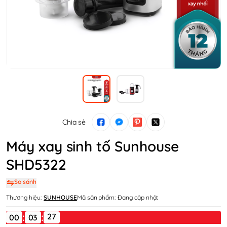
Chia sẻ
Máy xay sinh tố Sunhouse
SHD5322
So sánh
Thương hiệu:
SUNHOUSE
Mã sản phẩm:
Đang cập nhật
:
:
00