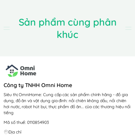
CỦA SUNHOUSE
SHD5322
Sản phẩm cùng phân
khúc
THIẾT KẾ THÔNG MINH -
TIỆN DỤNG - MẠNH MẼ
Công ty TNHH Omni Home
Siêu thị OmniHome: Cung cấp các sản phẩm chính hãng - đồ gia
dụng, đồ ăn và vật dụng gia đình: nồi chiên không dầu, nồi chiên
hơi nước, robot hút bụi, thực phẩm đồ ăn... của các thương hiệu nổi
tiếng
Mã số thuế: 0110854903
Địa chỉ