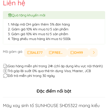
Liên hệ
Quà tặng khuyến mãi
1. Nhập mã OH giảm thêm 5% đơn hàng
2. Giảm giá 10% khi mua từ 5 sản phẩm
3. Giảm giá 10% khi mua từ 5 sản phẩm
4. Tặng phiếu mua hàng khi mua từ 500k
Mã giảm giá
SALE77
FREESHIP
OH99
Giao hàng miễn phí trong 24h (chỉ áp dụng khu vực nội thành)
Trả góp lãi suất 0% qua thẻ tín dụng Visa, Master, JCB
Đổi trả miễn phí trong 30 ngày
Đặc điểm nổi bật
Máy xay sinh tố SUNHOUSE SHD5322 mang kiểu