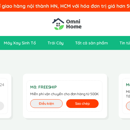
Máy Xay Sinh Tố
Trái Cây
Tất cả sản phẩm
Tin t
24
M
Mã: FREESHIP
Mã
Miễn phí vận chuyển cho đơn hàng từ 500K
Tố
Điều kiện
Sao chép