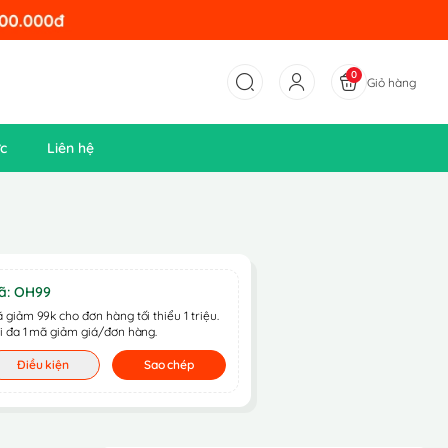
0
Giỏ hàng
ức
Liên hệ
ã: OH99
 giảm 99k cho đơn hàng tối thiểu 1 triệu.
i đa 1 mã giảm giá/đơn hàng.
Điều kiện
Sao chép