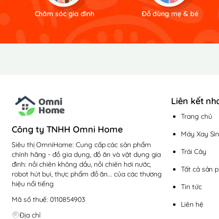
Chăm sóc gia đình
Đồ dùng mẹ & bé
Liên kết nh
Trang chủ
Công ty TNHH Omni Home
Máy Xay Sin
Siêu thị OmniHome: Cung cấp các sản phẩm
Trái Cây
chính hãng - đồ gia dụng, đồ ăn và vật dụng gia
đình: nồi chiên không dầu, nồi chiên hơi nước,
Tất cả sản 
robot hút bụi, thực phẩm đồ ăn... của các thương
hiệu nổi tiếng
Tin tức
Mã số thuế: 0110854903
Liên hệ
Địa chỉ