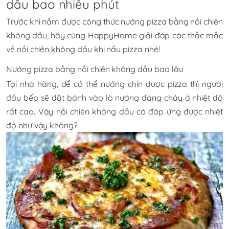
dầu bao nhiêu phút
Trước khi nắm được công thức nướng pizza bằng nồi chiên
không dầu, hãy cùng HappyHome giải đáp các thắc mắc
về nồi chiên không dầu khi nấu pizza nhé!
Nướng pizza bằng nồi chiên không dầu bao lâu
Tại nhà hàng, để có thể nướng chín được pizza thì người
đầu bếp sẽ đặt bánh vào lò nướng đang cháy ở nhiệt độ
rất cao. Vậy nồi chiên không dầu có đáp ứng được nhiệt
độ như vậy không?