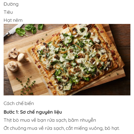
Đường
Tiêu
Hạt nêm
Cách chế biến
Bước 1: Sơ chế nguyên liệu
Thịt bò mua về bạn rửa sạch, băm nhuyễn
Ớt chuông mua về rửa sạch, cắt miếng vuông, bỏ hạt.