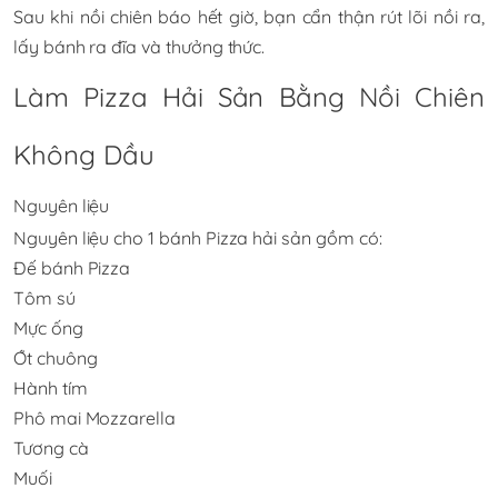
Sau khi nồi chiên báo hết giờ, bạn cẩn thận rút lõi nồi ra,
lấy bánh ra đĩa và thưởng thức.
Làm Pizza Hải Sản Bằng Nồi Chiên
Không Dầu
Nguyên liệu
Nguyên liệu cho 1 bánh Pizza hải sản gồm có:
Đế bánh Pizza
Tôm sú
Mực ống
Ớt chuông
Hành tím
Phô mai Mozzarella
Tương cà
Muối