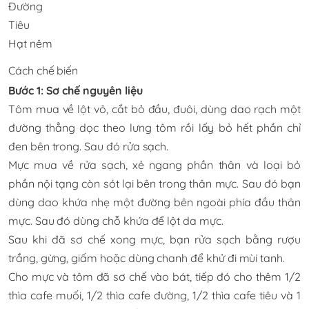
Đường
Tiêu
Hạt nêm
Cách chế biến
Bước 1: Sơ chế nguyên liệu
Tôm mua về lột vỏ, cắt bỏ đầu, đuôi, dùng dao rạch một
đường thẳng dọc theo lưng tôm rồi lấy bỏ hết phần chỉ
đen bên trong. Sau đó rửa sạch.
Mực mua về rửa sạch, xẻ ngang phần thân và loại bỏ
phần nội tạng còn sót lại bên trong thân mực. Sau đó bạn
dùng dao khứa nhẹ một đường bên ngoài phía đầu thân
mực. Sau đó dùng chỗ khứa để lột da mực.
Sau khi đã sơ chế xong mực, bạn rửa sạch bằng rượu
trắng, gừng, giấm hoặc dùng chanh để khử đi mùi tanh.
Cho mực và tôm đã sơ chế vào bát, tiếp đó cho thêm 1/2
thìa cafe muối, 1/2 thìa cafe đường, 1/2 thìa cafe tiêu và 1