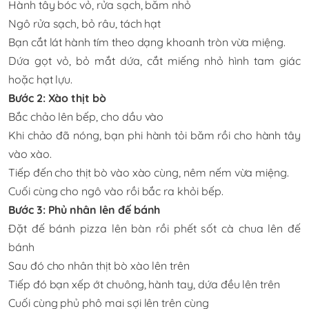
Hành tây bóc vỏ, rửa sạch, băm nhỏ
Ngô rửa sạch, bỏ râu, tách hạt
Bạn cắt lát hành tím theo dạng khoanh tròn vừa miệng.
Dứa gọt vỏ, bỏ mắt dứa, cắt miếng nhỏ hình tam giác
hoặc hạt lựu.
Bước 2: Xào thịt bò
Bắc chảo lên bếp, cho dầu vào
Khi chảo đã nóng, bạn phi hành tỏi băm rồi cho hành tây
vào xào.
Tiếp đến cho thịt bò vào xào cùng, nêm nếm vừa miệng.
Cuối cùng cho ngô vào rồi bắc ra khỏi bếp.
Bước 3: Phủ nhân lên đế bánh
Đặt đế bánh pizza lên bàn rồi phết sốt cà chua lên đế
bánh
Sau đó cho nhân thịt bò xào lên trên
Tiếp đó bạn xếp ớt chuông, hành tay, dứa đều lên trên
Cuối cùng phủ phô mai sợi lên trên cùng