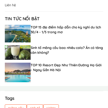
Liên hệ
TIN TỨC NỔI BẬT
TOP 15 địa điểm hấp dẫn cho kỳ nghỉ du lịch
30/4 - 1/5 trong mơ
Sinh tố mãng cầu bao nhiêu calo? Ăn có tăng
cân không?
TOP 10 Resort Đẹp Như Thiên Đường Hạ Giới
- Ngay Gần Hà Nội
Tags
mãng cầu
sinh tố
sinhto