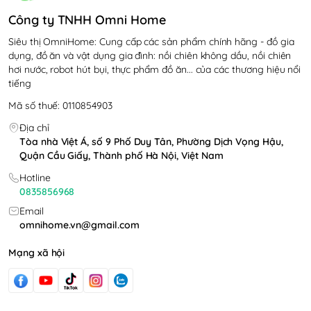
Công ty TNHH Omni Home
Siêu thị OmniHome: Cung cấp các sản phẩm chính hãng - đồ gia
dụng, đồ ăn và vật dụng gia đình: nồi chiên không dầu, nồi chiên
hơi nước, robot hút bụi, thực phẩm đồ ăn... của các thương hiệu nổi
tiếng
Mã số thuế: 0110854903
Địa chỉ
Tòa nhà Việt Á, số 9 Phố Duy Tân, Phường Dịch Vọng Hậu,
Quận Cầu Giấy, Thành phố Hà Nội, Việt Nam
Hotline
0835856968
Email
omnihome.vn@gmail.com
Mạng xã hội