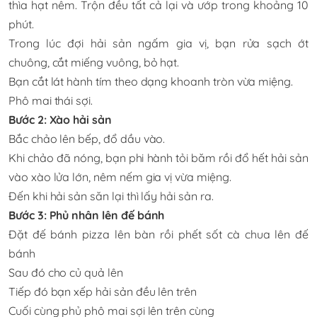
thìa hạt nêm. Trộn đều tất cả lại và ướp trong khoảng 10
phút.
Trong lúc đợi hải sản ngấm gia vị, bạn rửa sạch ớt
chuông, cắt miếng vuông, bỏ hạt.
Bạn cắt lát hành tím theo dạng khoanh tròn vừa miệng.
Phô mai thái sợi.
Bước 2: Xào hải sản
Bắc chảo lên bếp, đổ dầu vào.
Khi chảo đã nóng, bạn phi hành tỏi băm rồi đổ hết hải sản
vào xào lửa lớn, nêm nếm gia vị vừa miệng.
Đến khi hải sản săn lại thì lấy hải sản ra.
Bước 3: Phủ nhân lên đế bánh
Đặt đế bánh pizza lên bàn rồi phết sốt cà chua lên đế
bánh
Sau đó cho củ quả lên
Tiếp đó bạn xếp hải sản đều lên trên
Cuối cùng phủ phô mai sợi lên trên cùng