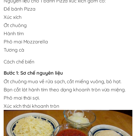
Nguyên liệu cho 1 bánh Pizza xúc xích gồm có:
Đế bánh Pizza
Xúc xích
Ớt chuông
Hành tím
Phô mai Mozzarella
Tương cà
Cách chế biến
Bước 1: Sơ chế nguyên liệu
Ớt chuông mua về rửa sạch, cắt miếng vuông, bỏ hạt.
Bạn cắt lát hành tím theo dạng khoanh tròn vừa miệng.
Phô mai thái sợi.
Xúc xích thái khoanh tròn