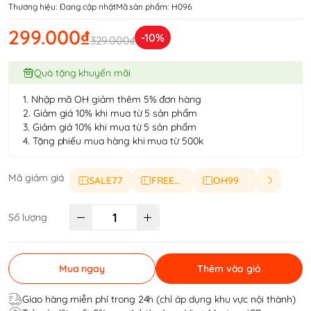
Thương hiệu:
Đang cập nhật
Mã sản phẩm:
H096
299.000₫
-10%
329.000₫
Quà tặng khuyến mãi
1. Nhập mã OH giảm thêm 5% đơn hàng
2. Giảm giá 10% khi mua từ 5 sản phẩm
3. Giảm giá 10% khi mua từ 5 sản phẩm
4. Tặng phiếu mua hàng khi mua từ 500k
Mã giảm giá
SALE77
FREESHIP
OH99
Số lượng
Mua ngay
Thêm vào giỏ
Giao hàng miễn phí trong 24h (chỉ áp dụng khu vực nội thành)