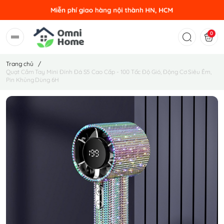
0
Trang chủ
/
Quạt Cầm Tay Mini Đính Đá S5 Cao Cấp - 100 Tốc Độ Gió, Động Cơ Siêu Êm,
Pin Khủng Dùng 6H