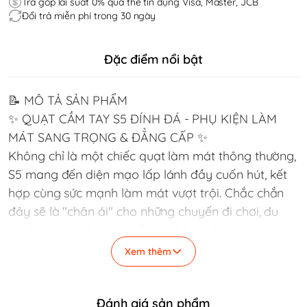
Trả góp lãi suất 0% qua thẻ tín dụng Visa, Master, JCB
Đổi trả miễn phí trong 30 ngày
Đặc điểm nổi bật
📝 MÔ TẢ SẢN PHẨM
✨ QUẠT CẦM TAY S5 ĐÍNH ĐÁ - PHỤ KIỆN LÀM
MÁT SANG TRỌNG & ĐẲNG CẤP ✨
Không chỉ là một chiếc quạt làm mát thông thường,
S5 mang đến diện mạo lấp lánh đầy cuốn hút, kết
hợp cùng sức mạnh làm mát vượt trội. Chắc chắn
đây sẽ là "chân ái" cho những chuyến đi chơi, du
lịch hay cà phê dạo phố mùa hè này!
🌟 ĐIỂM NỔI BẬT KHÔNG THỂ BỎ QUA:
Xem thêm
💎 Thiết Kế Đính Đá Thủ Công Tuyệt Đẹp: Vỏ ngoài
được đính đá tỉ mỉ với 2 phiên bản (Đá ngũ sắc và
Đánh giá sản phẩm
Đá trắng), biến chiếc quạt thành một món phụ kiện