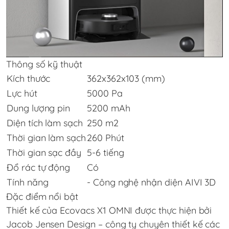
Thông số kỹ thuật
Kích thước
362x362x103 (mm)
Lực hút
5000 Pa
Dung lượng pin
5200 mAh
Diện tích làm sạch
250 m2
Thời gian làm sạch
260 Phút
Thời gian sạc đầy
5-6 tiếng
Đổ rác tự động
Có
Tính năng
- Công nghệ nhận diện AIVI 3D
Đặc điểm nổi bật
Thiết kế của Ecovacs X1 OMNI được thực hiện bởi
Jacob Jensen Design – công ty chuyên thiết kế các