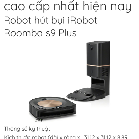
cao cấp nhất hiện nay
Robot hút bụi iRobot
Roomba s9 Plus
Thông số kỹ thuật
Kích thước robot (dài x rộng x
31.12 x 31.12 x 8.89