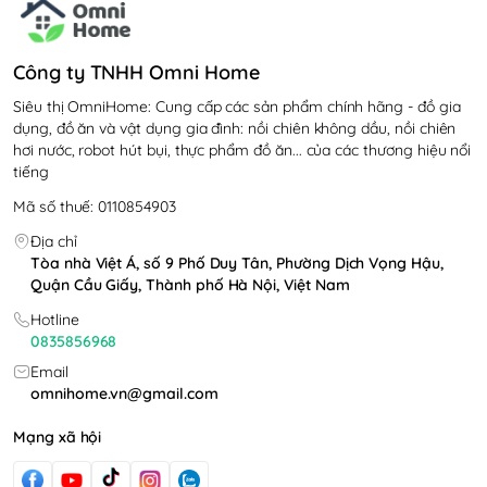
Công ty TNHH Omni Home
Siêu thị OmniHome: Cung cấp các sản phẩm chính hãng - đồ gia
dụng, đồ ăn và vật dụng gia đình: nồi chiên không dầu, nồi chiên
hơi nước, robot hút bụi, thực phẩm đồ ăn... của các thương hiệu nổi
tiếng
Mã số thuế: 0110854903
Địa chỉ
Tòa nhà Việt Á, số 9 Phố Duy Tân, Phường Dịch Vọng Hậu,
Quận Cầu Giấy, Thành phố Hà Nội, Việt Nam
Hotline
0835856968
Email
omnihome.vn@gmail.com
Mạng xã hội