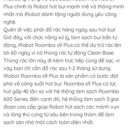
Plus chính là Robot hút bụi mạnh mẽ và thông minh
nhất mà iRobot dành tặng người dùng yêu công
nghệ.
Quên đi việc phải đổ rác hàng ngày sau hút bụi!
Giờ đây, với chức năng xử lý, làm sạch bụi bẩn tự
động, iRobot Roomba s9 Plus có thể dự trữ rác lên
tới 60 ngày vì có thùng rác tự động Clean Base.
Thùng rác lớn này đi kèm trực tiếp cùng đế sạc, vì
vậy bạn chỉ cần đổ rác sau 1-2 tháng sử dụng.
iRobot Roomba s9 Plus là sản phẩm có bước đột
phá về công suất hút bụi. Roomba s9 Plus có lực
hút gấp 40 lần so với hệ thống làm sạch Roomba
600 Series. Bên cạnh đó, hệ thống làm sạch 3 giai
đoạn cao cấp giúp Robot hút sạch các mảnh vụn
và lông thú cưng từ sâu bên trong thảm để làm
sạch sàn nhà một cách toàn diện nhất.