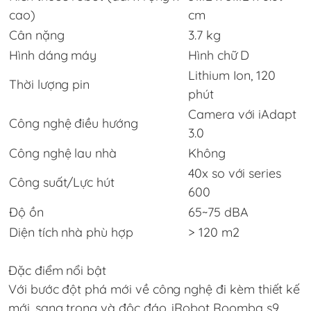
cao)
cm
Cân nặng
3.7 kg
Hình dáng máy
Hình chữ D
Lithium Ion, 120
Thời lượng pin
phút
Camera với iAdapt
Công nghệ điều hướng
3.0
Công nghệ lau nhà
Không
40x so với series
Công suất/Lực hút
600
Độ ồn
65~75 dBA
Diện tích nhà phù hợp
> 120 m2
Đặc điểm nổi bật
Với bước đột phá mới về công nghệ đi kèm thiết kế
mới, sang trọng và độc đáo, iRobot Roomba s9