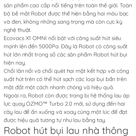
sản phẩm cao cấp nổi tiếng trên toàn thế giới. Toàn
bộ bề mặt Robot được thể hiện bằng hai màu bạc
và đen, không những sang trọng mà còn cực kỳ
nghệ thuật.
Ecovacs X1 OMNI nổi bật với công suất hút siêu
mạnh lên đến 5000Pa. Đây là Robot có công suất
hút lớn nhất trong số các sản phẩm Robot hút bụi
hiện nay.
Chổi lăn nổi và chổi quét hai mặt kết hợp với công
suất hút trên có thể hút sạch các loại bụi bẩn trên
mặt đất một cách nhanh chóng và hiệu quả.
Ngoài ra, Robot còn được trang bị hệ thống lau áp
lực quay OZMO™ Turbo 2.0 mới, sử dụng đến hai
cây lau để ấn xuống và xoay cùng một lúc để đạt
được hiệu quả tương tự như lau bằng tay.
Robot hút bụi lau nhà thông