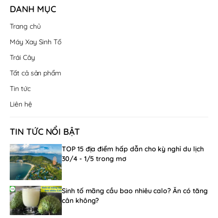
DANH MỤC
Trang chủ
Máy Xay Sinh Tố
Trái Cây
Tất cả sản phẩm
Tin tức
Liên hệ
TIN TỨC NỔI BẬT
TOP 15 địa điểm hấp dẫn cho kỳ nghỉ du lịch
30/4 - 1/5 trong mơ
Sinh tố mãng cầu bao nhiêu calo? Ăn có tăng
cân không?