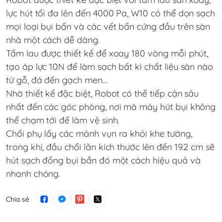
lực hút tối đa lên đến 4000 Pa, W10 có thể dọn sạch
mọi loại bụi bẩn và các vết bẩn cứng đầu trên sàn
nhà một cách dễ dàng.
Tấm lau được thiết kế để xoay 180 vòng mỗi phút,
tạo áp lực 10N để làm sạch bất kì chất liệu sàn nào
từ gỗ, đá đến gạch men…
Nhờ thiết kế đặc biệt, Robot có thể tiếp cận sâu
nhất đến các góc phòng, nơi mà máy hút bụi không
thể chạm tới để làm vệ sinh.
Chổi phụ lấy các mảnh vụn ra khỏi khe tường,
trong khi, đầu chổi lăn kích thước lên đến 19.2 cm sẽ
hút sạch đống bụi bẩn đó một cách hiệu quả và
nhanh chóng.
Chia sẻ