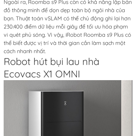
Ngoài ra, Roomba s9 Plus còn có khả năng lập bản
đồ thông minh để dọn dẹp toàn bộ ngôi nhà của
bạn. Thuật toán vSLAM có thể chủ động ghi lại hơn
230.400 điểm dữ liệu mỗi giây để tối ưu hóa phạm
vi quét phủ sóng. Vì vậy, iRobot Roomba s9 Plus có
thể biết được vị trí và thời gian cần làm sạch một
cách nhanh nhất.
Robot hút bụi lau nhà
Ecovacs X1 OMNI