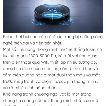
Robot hút bụi cao cấp sẽ được trang bị những công
nghệ hiện đại và tiên tiến nhất.
Một số tính năng thông minh như hệ thống laser, có
lực hút mạnh 1800-3000 Pa, kết nối với ứng dụng
trên điện thoại qua Wifi, thiết lập nhiều tường ảo,
dung tích bình chứa nước lớn, cảm biến cơ học và
cảm biến quang học ở mặt dưới thân máy và mặt
trước máy tránh va chạm, tự sạc pin thông minh,..
và rất nhiều tính năng khác.
Khả năng tránh chướng ngại vật là một trong
những tính năng nổi bật, thông minh nhất của một