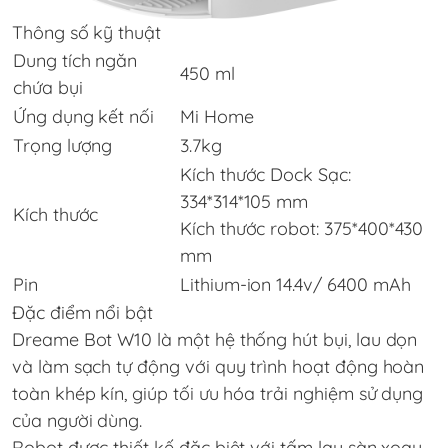
Thông số kỹ thuật
Dung tích ngăn
450 ml
chứa bụi
Ứng dụng kết nối
Mi Home
Trọng lượng
3.7kg
Kích thước Dock Sạc:
334*314*105 mm
Kích thước
Kích thước robot: 375*400*430
mm
Pin
Lithium-ion 14.4v/ 6400 mAh
Đặc điểm nổi bật
Dreame Bot W10 là một hệ thống hút bụi, lau dọn
và làm sạch tự động với quy trình hoạt động hoàn
toàn khép kín, giúp tối ưu hóa trải nghiệm sử dụng
của người dùng.
Robot được thiết kế đặc biệt với tấm lau sàn xoay,