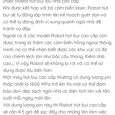
chiếc Robot hút bụi lau nhà cao cấp.
Khi được kết hợp với bộ cảm biến laser, Robot hút
bụi sẽ tự động lập trình lên kế hoạch quét dọn và
có thể tự động định vị xung quanh ngôi nhà để
tránh va đập.
Ngoài ra, ở các model Robot hút bụi cao cấp còn
được trang bị thêm các cảm biến hồng ngoại thông
minh, nó có thể nhận biết được các khu vực có độ
cao chênh lệch lớn như bậc cầu thang, thềm nhà
cao,… Vì vậy Robot sẽ không bị rơi vỡ, có thể sử
dụng được lâu bền hơn.
Một máy hút bụi cao cấp thường có dung lượng pin
thấp nhất là 1600 MPa trở lên thì mới có thể đảm
bảo dọn dẹp sạch ngôi nhà có diện tích lớn với tần
suất mỗi ngày một lần.
Với dung lượng pin này thì Robot hút bụi cao cấp
sẽ cần 4-5 giờ để sạc đầy cho những lần làm việc