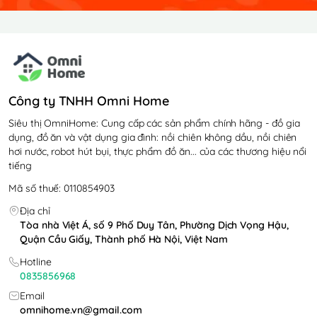
Công ty TNHH Omni Home
Siêu thị OmniHome: Cung cấp các sản phẩm chính hãng - đồ gia
dụng, đồ ăn và vật dụng gia đình: nồi chiên không dầu, nồi chiên
hơi nước, robot hút bụi, thực phẩm đồ ăn... của các thương hiệu nổi
tiếng
Mã số thuế: 0110854903
Địa chỉ
Tòa nhà Việt Á, số 9 Phố Duy Tân, Phường Dịch Vọng Hậu,
Quận Cầu Giấy, Thành phố Hà Nội, Việt Nam
Hotline
0835856968
Email
omnihome.vn@gmail.com