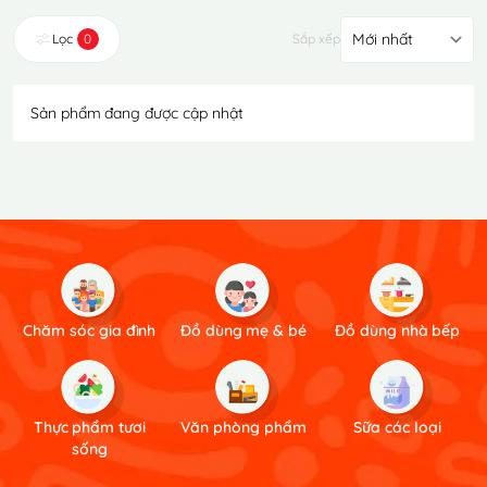
Lọc
0
Sắp xếp
Sản phẩm đang được cập nhật
Chăm sóc gia đình
Đồ dùng mẹ & bé
Đồ dùng nhà bếp
Thực phẩm tươi
Văn phòng phẩm
Sữa các loại
sống