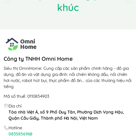
khúc
Công ty TNHH Omni Home
Siêu thị OmniHome: Cung cấp các sản phẩm chính hãng - đồ gia
dụng, đồ ăn và vật dụng gia đình: nồi chiên không dầu, nồi chiên
hơi nước, robot hút bụi, thực phẩm đồ ăn... của các thương hiệu nổi
tiếng
Mã số thuế: 0110854903
Địa chỉ
Tòa nhà Việt Á, số 9 Phố Duy Tân, Phường Dịch Vọng Hậu,
Quận Cầu Giấy, Thành phố Hà Nội, Việt Nam
Hotline
0835856968