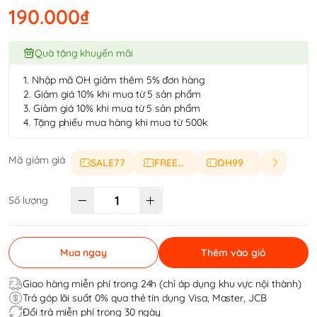
190.000₫
Quà tặng khuyến mãi
1. Nhập mã OH giảm thêm 5% đơn hàng
2. Giảm giá 10% khi mua từ 5 sản phẩm
3. Giảm giá 10% khi mua từ 5 sản phẩm
4. Tặng phiếu mua hàng khi mua từ 500k
Mã giảm giá
SALE77
FREESHIP
OH99
Số lượng
Mua ngay
Thêm vào giỏ
Giao hàng miễn phí trong 24h (chỉ áp dụng khu vực nội thành)
Trả góp lãi suất 0% qua thẻ tín dụng Visa, Master, JCB
Đổi trả miễn phí trong 30 ngày