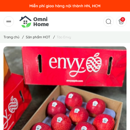
0
Trang chủ
/
Sản phẩm HOT
/
Táo Envy