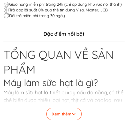
Giao hàng miễn phí trong 24h (chỉ áp dụng khu vực nội thành)
Trả góp lãi suất 0% qua thẻ tín dụng Visa, Master, JCB
Đổi trả miễn phí trong 30 ngày
Đặc điểm nổi bật
TỔNG QUAN VỀ SẢN
PHẨM
Máy làm sữa hạt là gì?
Máy làm sữa hạt là thiết bị xay nấu đa năng, có thể
chế biến được nhiều loại hạt, thịt cá và các loại rau
củ từ các chương trình đã được lập trình sẵn. Hơn
Xem thêm
nữa, với việc nấu sữa hạt, máy có khả năng làm tất
tần tật các công đoạn từ nấu, xay cho đến lọc bã