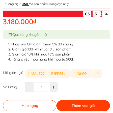
Thương hiệu:
UNIE
Mã sản phẩm:
Đang cập nhật
:
:
05
3.180.000₫
Quà tặng khuyến mãi
1. Nhập mã OH giảm thêm 5% đơn hàng
2. Giảm giá 10% khi mua từ 5 sản phẩm
3. Giảm giá 10% khi mua từ 5 sản phẩm
4. Tặng phiếu mua hàng khi mua từ 500k
Mã giảm giá
SALE77
FREESHIP
OH99
Số lượng
Mua ngay
Thêm vào giỏ