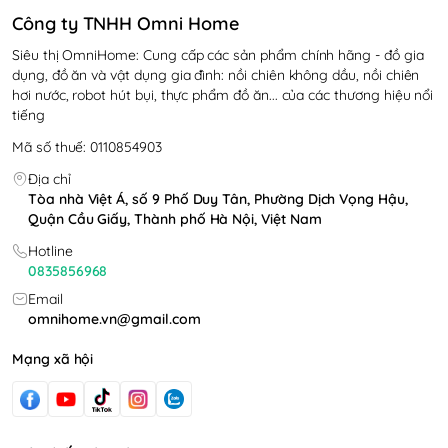
Công ty TNHH Omni Home
Siêu thị OmniHome: Cung cấp các sản phẩm chính hãng - đồ gia
dụng, đồ ăn và vật dụng gia đình: nồi chiên không dầu, nồi chiên
hơi nước, robot hút bụi, thực phẩm đồ ăn... của các thương hiệu nổi
tiếng
Mã số thuế: 0110854903
Cấu tạo của máy làm sữa
Địa chỉ
Tòa nhà Việt Á, số 9 Phố Duy Tân, Phường Dịch Vọng Hậu,
hạt UNIE V8S
Quận Cầu Giấy, Thành phố Hà Nội, Việt Nam
Hotline
Máy làm sữa hạt Unie V8S được cấu tạo:
0835856968
Nắp lớn
Email
Nắp nhỏ
omnihome.vn@gmail.com
Cối thủy tinh
Mạng xã hội
Bảng điều khiển
Thân máy
Chân đế cao su chống trượt
Nút bật tắt