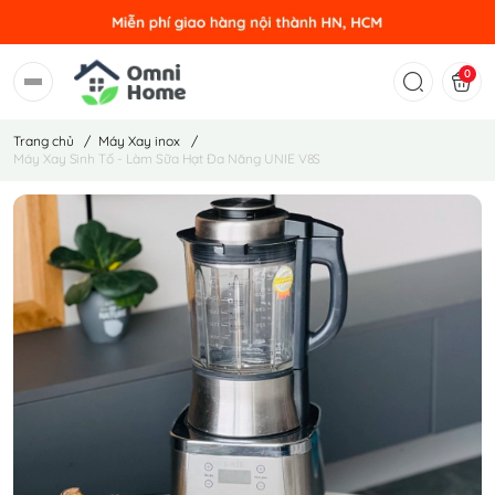
0
Trang chủ
/
Máy Xay inox
/
Máy Xay Sinh Tố - Làm Sữa Hạt Đa Năng UNIE V8S