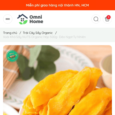
0
Trang chủ
/
Trái Cây Sấy Organic
/
Xoài Khô Sấy NUTS Organic Hộp 500g- Dẻo Ngọt Tự Nhiên