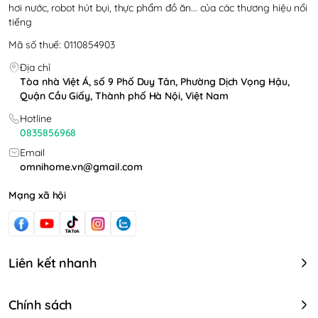
Tên sản phẩm: Xoài Sấy Dẻo Nust Organic
hơi nước, robot hút bụi, thực phẩm đồ ăn... của các thương hiệu nổi
tiếng
Phân loại: Trái cây sấy khô / Xoài sấy dẻo
Mã số thuế: 0110854903
Bảo quản: Nơi khô ráo, thoáng mát, tránh ánh
nắng trực tiếp
Địa chỉ
Tòa nhà Việt Á, số 9 Phố Duy Tân, Phường Dịch Vọng Hậu,
Hạn sử dụng: Xem trên bao bì
Quận Cầu Giấy, Thành phố Hà Nội, Việt Nam
👉 Omni Food – Chọn lọc thực phẩm ngon & an
Hotline
tâm cho gia đình
0835856968
#xoaisay #xoaisaydeo #xoaisaykho #nustorganic
Email
#traicaysay #anvatlanhmanh #snackhealthy
omnihome.vn@gmail.com
#xoaisaytudong #thucphamkho #omnifood
Mạng xã hội
Liên kết nhanh
Chính sách