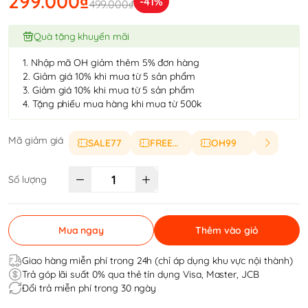
299.000₫
-41%
499.000₫
Quà tặng khuyến mãi
1. Nhập mã OH giảm thêm 5% đơn hàng
2. Giảm giá 10% khi mua từ 5 sản phẩm
3. Giảm giá 10% khi mua từ 5 sản phẩm
4. Tặng phiếu mua hàng khi mua từ 500k
Mã giảm giá
SALE77
FREESHIP
OH99
Số lượng
Mua ngay
Thêm vào giỏ
Giao hàng miễn phí trong 24h (chỉ áp dụng khu vực nội thành)
Trả góp lãi suất 0% qua thẻ tín dụng Visa, Master, JCB
Đổi trả miễn phí trong 30 ngày