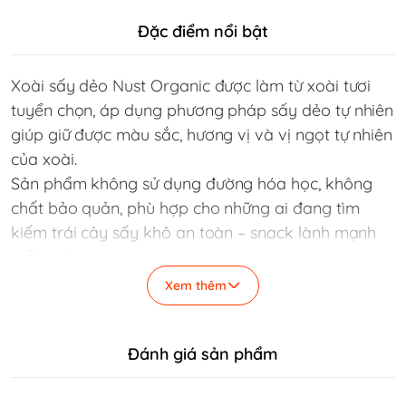
Đặc điểm nổi bật
Xoài sấy dẻo Nust Organic được làm từ xoài tươi
tuyển chọn, áp dụng phương pháp sấy dẻo tự nhiên
giúp giữ được màu sắc, hương vị và vị ngọt tự nhiên
của xoài.
Sản phẩm không sử dụng đường hóa học, không
chất bảo quản, phù hợp cho những ai đang tìm
kiếm trái cây sấy khô an toàn – snack lành mạnh
mỗi ngày.
🌿 ĐIỂM NỔI BẬT CỦA
Xem thêm
XOÀI SẤY DẺO NUST
Đánh giá sản phẩm
ORGANIC