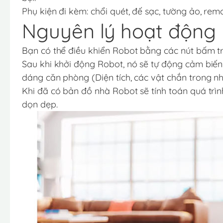
Phụ kiện đi kèm: chổi quét, đế sạc, tường ảo, remo
Nguyên lý hoạt động 
Bạn có thể điều khiển Robot bằng các nút bấm t
Sau khi khởi động Robot, nó sẽ tự động cảm biế
dáng căn phòng (Diện tích, các vật chắn trong n
Khi đã có bản đồ nhà Robot sẽ tính toán quá trìn
dọn dẹp.