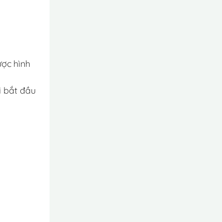
ợc hình
i bắt đầu