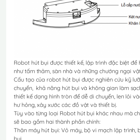
Robot hút bụi được thiết kế, lập trình đặc biệt đ
như tấm thảm, sàn nhà và những chướng ngại vậ
Cấu tạo của robot hút bụi được nghiên cứu kỹ lư
chuyển, khả năng hút bụi và không gian làm sạch 
thiết kế dạng hình tròn để dễ di chuyển, len lỏi
hư hỏng, xây xước các đồ vật và thiết bị.
Tùy vào từng loại Robot hút bụi khác nhau mà ch
sẽ bao gồm hai thành phần chính:
Thân máy hút bụi: Vỏ máy, bộ vi mạch lập trình, bộ
bụi.