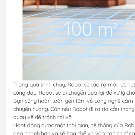
Trong quá trình chạy, Robot sẽ tạo ra một lực h
cứng đầu, Robot sẽ di chuyển qua lại để xử lý chú
Bạn cũng hoàn toàn yên tâm về công nghệ cảm bi
chuyển hướng. Còn nếu Robot đi ra rìa cầu thang
quay về để tránh rơi vỡ.
Hoạt động được một thời gian, hệ thống của Rob
dẹp nhanh hơn và sẽ hạn chế va vào các chướng 