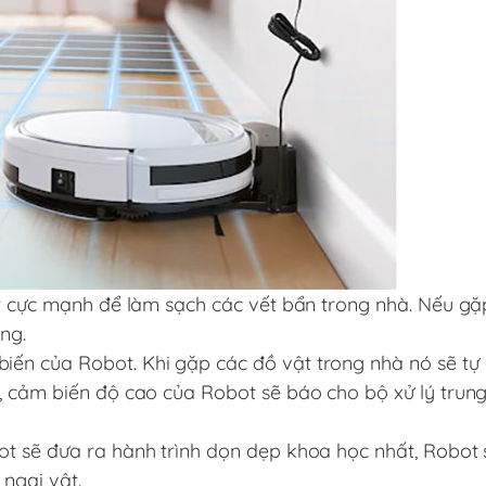
út cực mạnh để làm sạch các vết bẩn trong nhà. Nếu gặ
ng.
ến của Robot. Khi gặp các đồ vật trong nhà nó sẽ tự 
, cảm biến độ cao của Robot sẽ báo cho bộ xử lý trung
ot sẽ đưa ra hành trình dọn dẹp khoa học nhất, Robot
ngại vật.