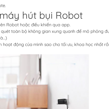
te.
máy hút bụi Robot
rên Robot hoặc điều khiển qua app.
n quét toàn bộ không gian xung quanh để mô phỏng đư
hà…)
h hoạt động của mình sao cho tối ưu, khoa học nhất rồ