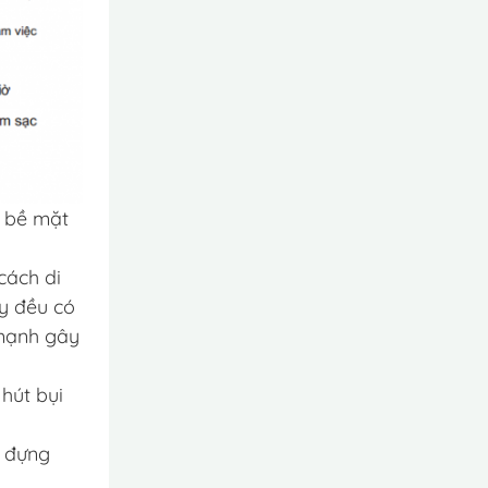
c bề mặt
cách di
ay đều có
 mạnh gây
hút bụi
p đựng