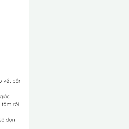
p vết bẩn
giác
 tâm rồi
 sẽ dọn