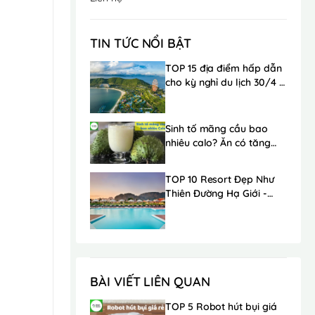
TIN TỨC NỔI BẬT
TOP 15 địa điểm hấp dẫn
cho kỳ nghỉ du lịch 30/4 -
1/5 trong mơ
Sinh tố mãng cầu bao
nhiêu calo? Ăn có tăng
cân không?
TOP 10 Resort Đẹp Như
Thiên Đường Hạ Giới -
Ngay Gần Hà Nội
BÀI VIẾT LIÊN QUAN
TOP 5 Robot hút bụi giá