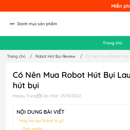
Danh mục sản phẩm
Trang chủ
Trang chủ
/
Robot Hút Bụi Review
/
Có Nên Mua Robot Hút 
Có Nên Mua Robot Hút Bụi La
hút bụi
Happy Trung
Cập nhật: 23/01/2022
NỘI DUNG BÀI VIẾT
Máy hút bụi Robot là gì?
Định nghĩa