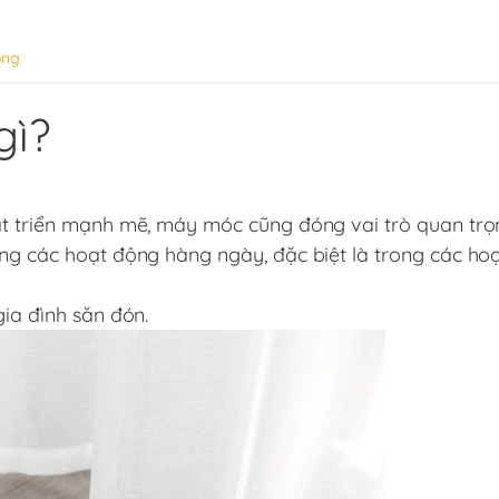
ỏng
gì?
át triển mạnh mẽ, máy móc cũng đóng vai trò quan trọ
ong các hoạt động hàng ngày, đặc biệt là trong các ho
gia đình săn đón.