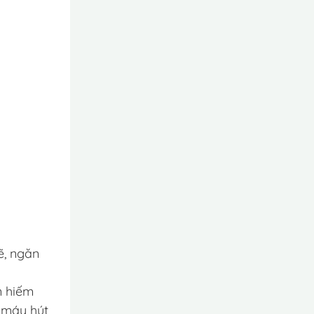
ẽ, ngăn
n hiếm
o máy hút