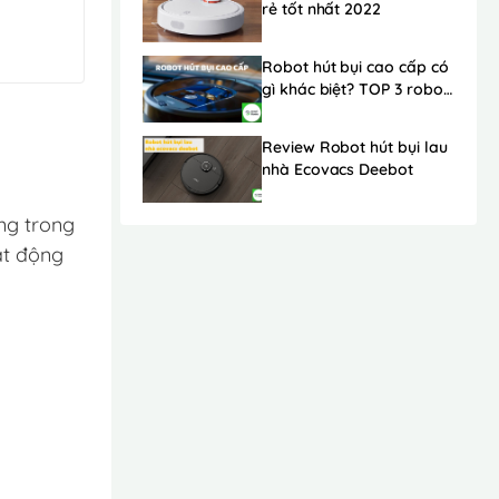
rẻ tốt nhất 2022
Robot hút bụi cao cấp có
gì khác biệt? TOP 3 robot
hút bụi cao cấp nhất 2022
Review Robot hút bụi lau
nhà Ecovacs Deebot
ng trong
ạt động