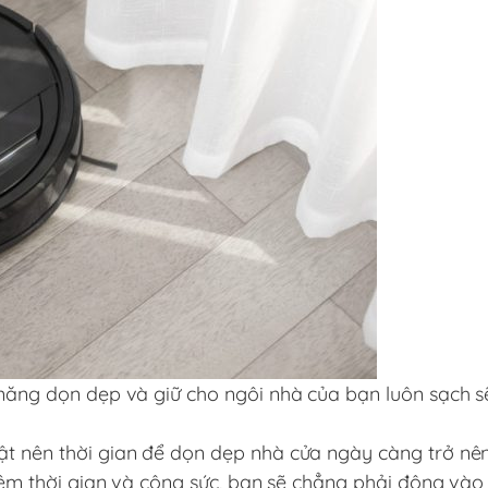
 năng dọn dẹp và giữ cho ngôi nhà của bạn luôn sạch s
ật nên thời gian để dọn dẹp nhà cửa ngày càng trở nê
 kiệm thời gian và công sức, bạn sẽ chẳng phải động và