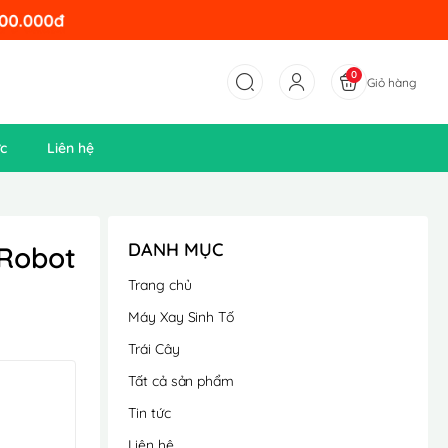
0
Giỏ hàng
ức
Liên hệ
DANH MỤC
 Robot
Trang chủ
Máy Xay Sinh Tố
Trái Cây
Tất cả sản phẩm
Tin tức
Liên hệ