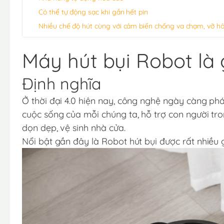
Có thể tự động sạc khi gần hết pin
Nhiều chế độ hút cùng với cảm biến chống va chạm, vỡ h
Máy hút bụi Robot là 
Định nghĩa
Ở thời đại 4.0 hiện nay, công nghệ ngày càng ph
cuộc sống của mỗi chúng ta, hỗ trợ con người tr
dọn dẹp, vệ sinh nhà cửa.
Nổi bật gần đây là Robot hút bụi được rất nhiều 