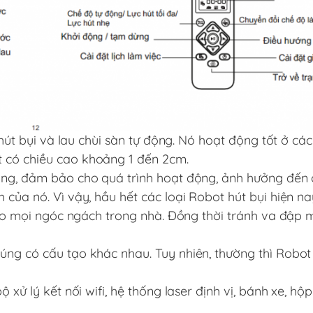
ể hút bụi và lau chùi sàn tự động. Nó hoạt động tốt ở cá
t có chiều cao khoảng 1 đến 2cm.
ỡng, đảm bảo cho quá trình hoạt động, ảnh hưởng đến 
của nó. Vì vậy, hầu hết các loại Robot hút bụi hiện n
 vào mọi ngóc ngách trong nhà. Đồng thời tránh va đập
úng có cấu tạo khác nhau. Tuy nhiên, thường thì Robot 
 xử lý kết nối wifi, hệ thống laser định vị, bánh xe, hộ