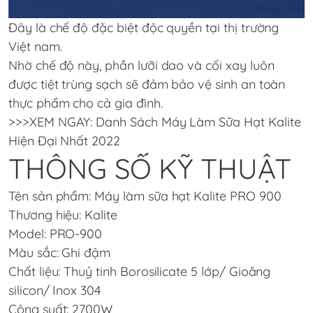
Đây là chế độ đặc biệt độc quyền tại thị trường
Việt nam.
Nhờ chế độ này, phần lưỡi dao và cối xay luôn
được tiệt trùng sạch sẽ đảm bảo vệ sinh an toàn
thực phẩm cho cả gia đình.
>>>
XEM NGAY: Danh Sách Máy Làm Sữa Hạt Kalite
Hiện Đại Nhất 2022
THÔNG SỐ KỸ THUẬT
Tên sản phẩm: Máy làm sữa hạt Kalite PRO 900
Thương hiệu: Kalite
Model: PRO-900
Màu sắc: Ghi đậm
Chất liệu: Thuỷ tinh Borosilicate 5 lớp/ Gioăng
silicon/ Inox 304
Công suất: 2700W