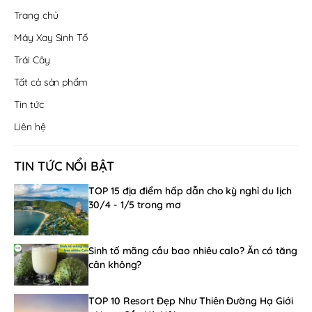
Trang chủ
Máy Xay Sinh Tố
Trái Cây
Tất cả sản phẩm
Tin tức
Liên hệ
TIN TỨC NỔI BẬT
TOP 15 địa điểm hấp dẫn cho kỳ nghỉ du lịch
30/4 - 1/5 trong mơ
Sinh tố mãng cầu bao nhiêu calo? Ăn có tăng
cân không?
TOP 10 Resort Đẹp Như Thiên Đường Hạ Giới