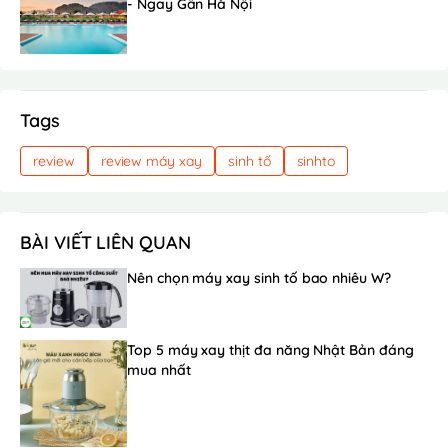
- Ngay Gần Hà Nội
Tags
review
review máy xay
sinh tố
sinhto
BÀI VIẾT LIÊN QUAN
Nên chọn máy xay sinh tố bao nhiêu W?
Top 5 máy xay thịt đa năng Nhật Bản đáng
mua nhất