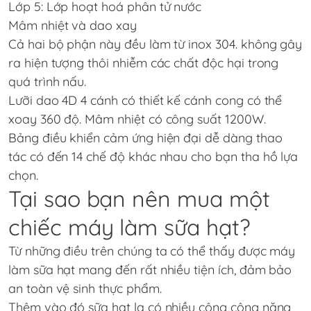
Lớp 5: Lớp hoạt hoá phân tử nước
Mâm nhiệt và dao xay
Cả hai bộ phận này đều làm từ inox 304. không gây
ra hiện tượng thôi nhiễm các chất độc hại trong
quá trình nấu.
Lưỡi dao 4D 4 cánh có thiết kế cánh cong có thể
xoay 360 độ. Mâm nhiệt có công suất 1200W.
Bảng điều khiển cảm ứng hiện đại dễ dàng thao
tác có đến 14 chế độ khác nhau cho bạn tha hồ lựa
chọn.
Tại sao bạn nên mua một
chiếc máy làm sữa hạt?
Từ những điều trên chúng ta có thể thấy được máy
làm sữa hạt mang đến rất nhiều tiện ích, đảm bảo
an toàn vệ sinh thực phẩm.
Thêm vào đó sữa hạt lạ có nhiều công công năng