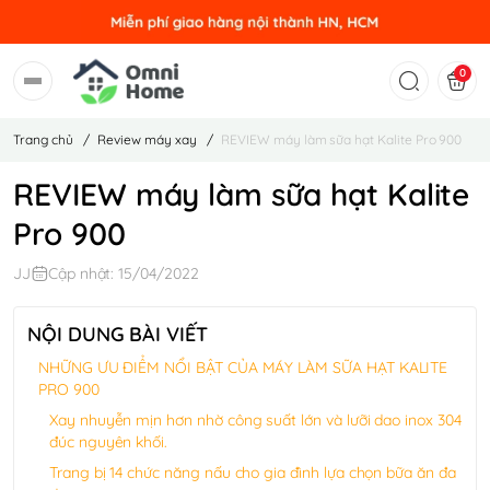
0
Trang chủ
/
Review máy xay
/
REVIEW máy làm sữa hạt Kalite Pro 900
REVIEW máy làm sữa hạt Kalite
Pro 900
JJ
Cập nhật: 15/04/2022
NỘI DUNG BÀI VIẾT
NHỮNG ƯU ĐIỂM NỔI BẬT CỦA MÁY LÀM SỮA HẠT KALITE
PRO 900
Xay nhuyễn mịn hơn nhờ công suất lớn và lưỡi dao inox 304
đúc nguyên khối.
Trang bị 14 chức năng nấu cho gia đình lựa chọn bữa ăn đa