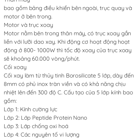
bao gồm bảng điều khiển bên ngoài, trục quay và
motor ở bên trong.
Motor và trục xoay
Motor nằm bên trong thân máy, có trục xoay gắn
liền với lưỡi dao xay. Khi động cơ hoạt động hoạt
động ở 800- 1000W thì tốc độ xoay của trục xoay
sẽ khoảng 60.000 vòng/phút.
Cối xoay
Cối xay làm từ thủy tinh Borosilicate 5 lớp, dày đến
8mm có phủ inox tràn viền và có khả năng chịu
nhiệt lên đến 300 độ C. Cấu tạo của 5 lớp kính bao
gồm:
Lớp 1: Kính cường lực
Lớp 2: Lớp Peptide Protein Nano
Lớp 3: Lớp chống oxi hoá
Lớp 4: Các nguyên tố vi lượng