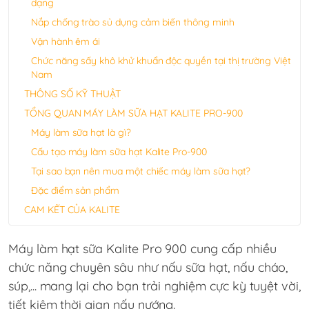
dạng
Nắp chống trào sủ dụng cảm biến thông minh
Vận hành êm ái
Chức năng sấy khô khử khuẩn độc quyền tại thị trường Việt
Nam
THÔNG SỐ KỸ THUẬT
TỔNG QUAN MÁY LÀM SỮA HẠT KALITE PRO-900
Máy làm sữa hạt là gì?
Cấu tạo máy làm sữa hạt Kalite Pro-900
Tại sao bạn nên mua một chiếc máy làm sữa hạt?
Đặc điểm sản phẩm
CAM KẾT CỦA KALITE
Máy làm hạt sữa Kalite
Pro 900 cung cấp nhiều
chức năng chuyên sâu như nấu sữa hạt, nấu cháo,
súp,... mang lại cho bạn trải nghiệm cực kỳ tuyệt vời,
tiết kiệm thời gian nấu nướng.