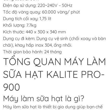
Điện áp sử dụng: 220~240V – 50Hz
Tốc độ vòng quay: 60.000 vòng/ phút
Dung tích cối xay: 1,75 lít
Khối lượng: 7.7kg
Kích thước: 440 x 300 x 340 mm
Dụng cụ đi kèm: Dụng cụ vệ sinh (chổi xoay và bàn
chải), khay hấp inox 304, ống nhồi.
Thời gian bảo hành: 24 tháng
TỔNG QUAN MÁY LÀM
SỮA HẠT KALITE PRO-
900
Máy làm sữa hạt là gì?
Máy làm sữa hạt
là thiết bị gia dụng giúp bạn chế