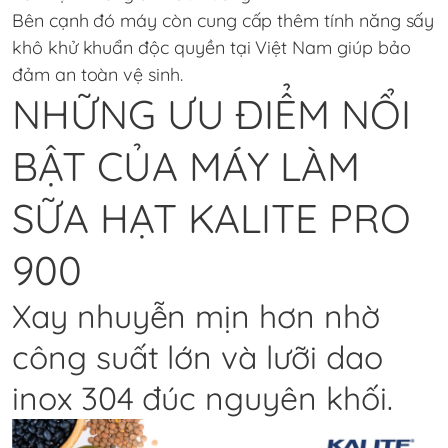
Bên cạnh đó máy còn cung cấp thêm tính năng sấy
khô khử khuẩn độc quyền tại Việt Nam giúp bảo
đảm an toàn vệ sinh.
NHỮNG ƯU ĐIỂM NỔI
BẬT CỦA
MÁY LÀM
SỮA HẠT KALITE
PRO
900
Xay nhuyễn mịn hơn nhờ
công suất lớn và lưỡi dao
inox 304 đúc nguyên khối.