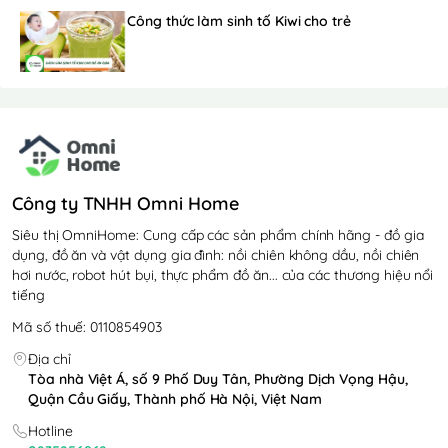
Công thức làm sinh tố Kiwi cho trẻ
Công ty TNHH Omni Home
Siêu thị OmniHome: Cung cấp các sản phẩm chính hãng - đồ gia
dụng, đồ ăn và vật dụng gia đình: nồi chiên không dầu, nồi chiên
hơi nước, robot hút bụi, thực phẩm đồ ăn... của các thương hiệu nổi
tiếng
Mã số thuế: 0110854903
Địa chỉ
Tòa nhà Việt Á, số 9 Phố Duy Tân, Phường Dịch Vọng Hậu,
Quận Cầu Giấy, Thành phố Hà Nội, Việt Nam
Hotline