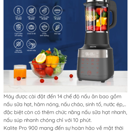
Máy được cài đặt đến 14 chế độ nấu ăn bao gồm
nấu sữa hạt, hâm nóng, nấu cháo, sinh tố, nước ép,...
đặc biệt còn có thêm chức năng nấu sữa hạt nhanh,
nấu súp nhanh chóng chỉ với 10 phút.
Kalite Pro 900 mang đến sự hoàn hảo về mặt thời