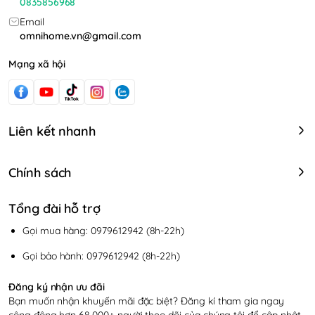
0835856968
Email
omnihome.vn@gmail.com
Mạng xã hội
Liên kết nhanh
Chính sách
Tổng đài hỗ trợ
Gọi mua hàng: 0979612942 (8h-22h)
Gọi bảo hành: 0979612942 (8h-22h)
Đăng ký nhận ưu đãi
Bạn muốn nhận khuyến mãi đặc biệt? Đăng kí tham gia ngay
cộng động hơn 68.000+ người theo dõi của chúng tôi để cập nhật