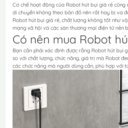
Cơ chế hoạt động của Robot hút bụi giá rẻ cũng 
di chuyển không theo bản đồ nên rất hay bị va đ
Robot hút bụi giá rẻ, chất lượng không tốt như vậy
mạng xã hội và các sàn thương mại điện tử nên b
Có nên mua Robot hút
Bạn cần phải xác định được rằng Robot hút bụi giá
so với chất lượng, chức năng, giá trị mà Robot đ
các chức năng mà người dùng cần, phù hợp với tú