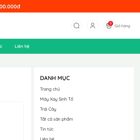
0
Giỏ hàng
ức
Liên hệ
DANH MỤC
Trang chủ
Máy Xay Sinh Tố
Trái Cây
Tất cả sản phẩm
Tin tức
Liên hệ