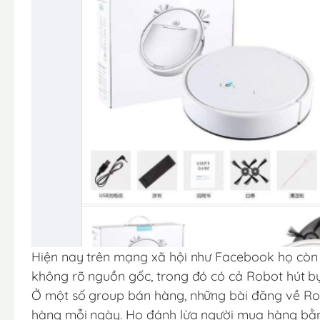
Hiện nay trên mạng xã hội như Facebook họ còn p
không rõ nguồn gốc, trong đó có cả Robot hút bụ
Ở một số group bán hàng, những bài đăng về Robo
hàng mỗi ngày. Họ đánh lừa người mua hàng bằng 