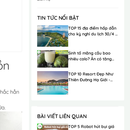
TIN TỨC NỔI BẬT
TOP 15 địa điểm hấp dẫn
cho kỳ nghỉ du lịch 30/4 -
1/5 trong mơ
Sinh tố mãng cầu bao
nhiêu calo? Ăn có tăng
ồn
cân không?
TOP 10 Resort Đẹp Như
Thiên Đường Hạ Giới -
Ngay Gần Hà Nội
Chắc hẳn
ửa.
BÀI VIẾT LIÊN QUAN
TOP 5 Robot hút bụi giá