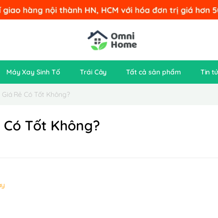
Máy Xay Sinh Tố
Trái Cây
Tất cả sản phẩm
Tin t
i Giá Rẻ Có Tốt Không?
ẻ Có Tốt Không?
ay