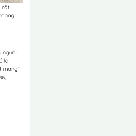
 rất
 hoang
a người
ể là
ật mang”.
ee,