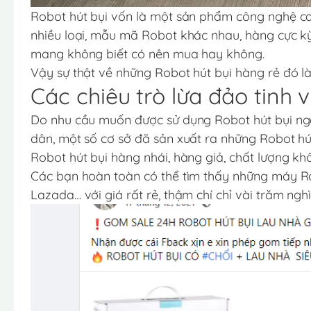
Robot hút bụi vốn là một sản phẩm công nghệ cao
nhiều loại, mẫu mã Robot khác nhau, hàng cực k
mang không biết có nên mua hay không.
Vậy sự thật về những Robot hút bụi hàng rẻ đó 
Các chiêu trò lừa đảo tinh 
Do nhu cầu muốn được sử dụng Robot hút bụi ngà
dân, một số cơ sở đã sản xuất ra những Robot hút
Robot hút bụi hàng nhái, hàng giả, chất lượng khô
Các bạn hoàn toàn có thể tìm thấy những máy Ro
Lazada… với giá rất rẻ, thậm chí chỉ vài trăm ngh