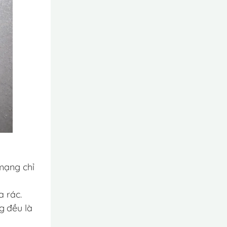
.
mạng chỉ
a rác.
g đều là