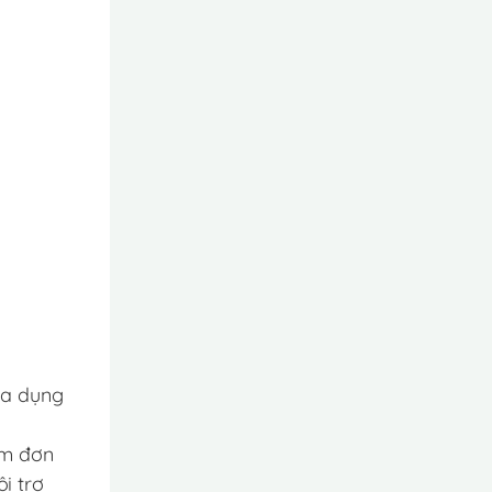
ia dụng
ăm đơn
i trợ