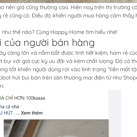
 nên giá cũng thường cao. Hiện nay trên thị trường có
ỳ rẻ cũng có. Điều đó khiến người mua hàng cảm thấy
là như thế nào? Cùng Happy Home tìm hiểu nhé!
vi của người bán hàng
y càng lớn và nắm bắt được tính tiết kiệm, ham rẻ củ
 bụi với giá cực kỳ ưu đãi và kém chất lượng. Đó có th
ng tốt khiến người dùng rơi vào tình trạng “tiền mất t
bot hút bụi bán trên sàn thương mại điện tử như Shop
ìn.