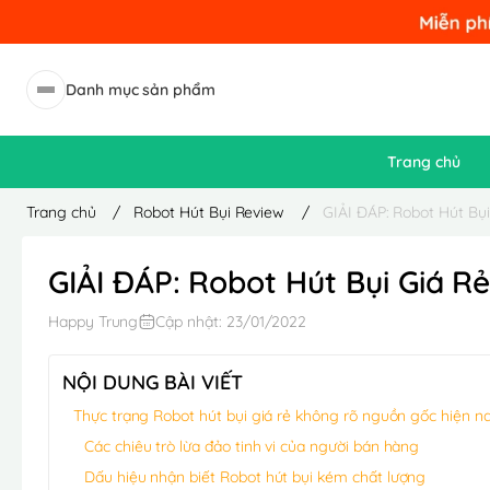
Danh mục sản phẩm
Trang chủ
Trang chủ
/
Robot Hút Bụi Review
/
GIẢI ĐÁP: Robot Hút Bụ
GIẢI ĐÁP: Robot Hút Bụi Giá R
Happy Trung
Cập nhật: 23/01/2022
NỘI DUNG BÀI VIẾT
Thực trạng Robot hút bụi giá rẻ không rõ nguồn gốc hiện n
Các chiêu trò lừa đảo tinh vi của người bán hàng
Dấu hiệu nhận biết Robot hút bụi kém chất lượng