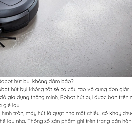
 Robot hút bụi không đảm bảo?
obot hút bụi không tốt sẽ có cấu tạo vô cùng đơn giản
 đồ gia dụng thông minh, Robot hút bụi được bán trên 
 giẻ lau.
 hình tròn, máy hút là quạt nhỏ một chiều, có khay chứ
hể lau nhà. Thông số sản phẩm ghi trên trang bán hàn