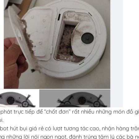
hát trực tiếp để “chốt đơn” rất nhiều những món đồ g
i.
t hút bụi giá rẻ có lượt tương tác cao, nhận hàng tr
những lời nói ngon ngọt, đánh trúng tâm lý các bà nộ