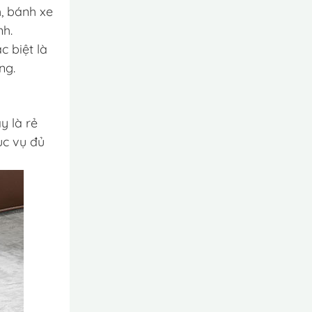
, bánh xe
nh.
c biệt là
ng.
y là rẻ
ục vụ đủ