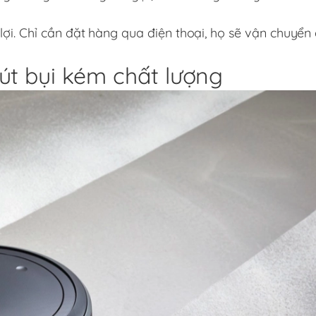
ợi. Chỉ cần đặt hàng qua điện thoại, họ sẽ vận chuyển
út bụi kém chất lượng