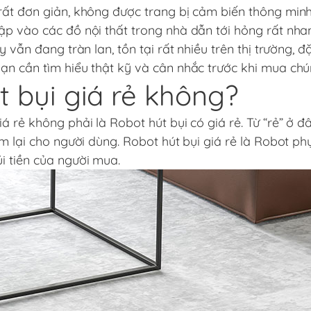
rất đơn giản, không được trang bị cảm biến thông minh
ập vào các đồ nội thất trong nhà dẫn tới hỏng rất nha
 vẫn đang tràn lan, tồn tại rất nhiều trên thị trường, đặ
ạn cần tìm hiểu thật kỹ và cân nhắc trước khi mua chú
 bụi giá rẻ không?
 rẻ không phải là Robot hút bụi có giá rẻ. Từ “rẻ” ở đâ
em lại cho người dùng. Robot hút bụi giá rẻ là Robot ph
i tiền của người mua.