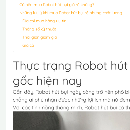
Có nên mua Robot hút bụi giá rẻ không?
Những lưu ý khi mua Robot hút bụi rẻ nhưng chất lượng
Địa chỉ mua hàng uy tín
Thông số kỹ thuật
Thời gian giảm giá
Giá cả
Thực trạng Robot hút
gốc hiện nay
Gần đây, Robot hút bụi ngày càng trở nên phổ biế
chẳng ai phủ nhận được những lợi ích mà nó đem 
Với các tính năng thông minh, Robot hút bụi có t