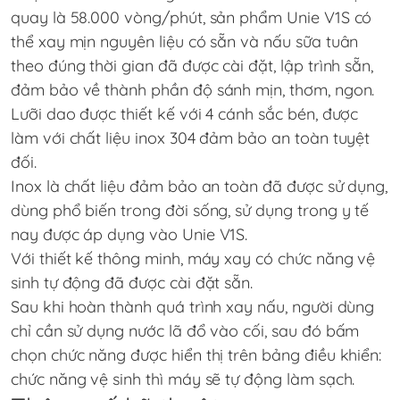
quay là 58.000 vòng/phút, sản phẩm
Unie V1S
có
thể xay mịn nguyên liệu có sẵn và nấu sữa tuân
theo đúng thời gian đã được cài đặt, lập trình sẵn,
đảm bảo về thành phần độ sánh mịn, thơm, ngon.
Lưỡi dao được thiết kế với 4 cánh sắc bén, được
làm với chất liệu inox 304 đảm bảo an toàn tuyệt
đối.
Inox là chất liệu đảm bảo an toàn đã được sử dụng,
dùng phổ biến trong đời sống, sử dụng trong y tế
nay được áp dụng vào
Unie V1S.
Với thiết kế thông minh, máy xay có chức năng vệ
sinh tự động đã được cài đặt sẵn.
Sau khi hoàn thành quá trình xay nấu, người dùng
chỉ cần sử dụng nước lã đổ vào cối, sau đó bấm
chọn chức năng được hiển thị trên bảng điều khiển:
chức năng vệ sinh thì máy sẽ tự động làm sạch.