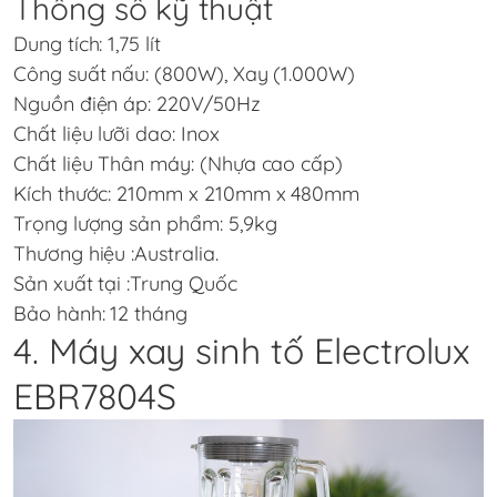
Thông số kỹ thuật
Dung tích: 1,75 lít
Công suất nấu: (800W), Xay (1.000W)
Nguồn điện áp: 220V/50Hz
Chất liệu lưỡi dao: Inox
Chất liệu Thân máy: (Nhựa cao cấp)
Kích thước: 210mm x 210mm x 480mm
Trọng lượng sản phẩm: 5,9kg
Thương hiệu :Australia.
Sản xuất tại :Trung Quốc
Bảo hành: 12 tháng
4. Máy xay sinh tố Electrolux
EBR7804S