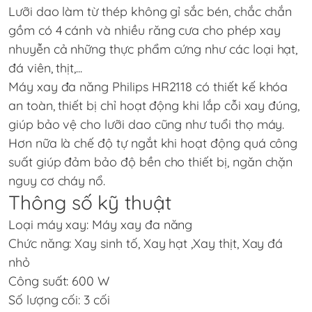
Lưỡi dao làm từ thép không gỉ sắc bén, chắc chắn
gồm có 4 cánh và nhiều răng cưa cho phép xay
nhuyễn cả những thực phẩm cứng như các loại hạt,
đá viên, thịt,...
Máy xay đa năng
Philips HR2118
có thiết kế khóa
an toàn, thiết bị chỉ hoạt động khi lắp cỗi xay đúng,
giúp bảo vệ cho lưỡi dao cũng như tuổi thọ máy.
Hơn nữa là chế độ tự ngắt khi hoạt động quá công
suất giúp đảm bảo độ bền cho thiết bị, ngăn chặn
nguy cơ cháy nổ.
Thông số kỹ thuật
Loại máy xay: Máy xay đa năng
Chức năng: Xay sinh tố, Xay hạt ,Xay thịt, Xay đá
nhỏ
Công suất: 600 W
Số lượng cối: 3 cối