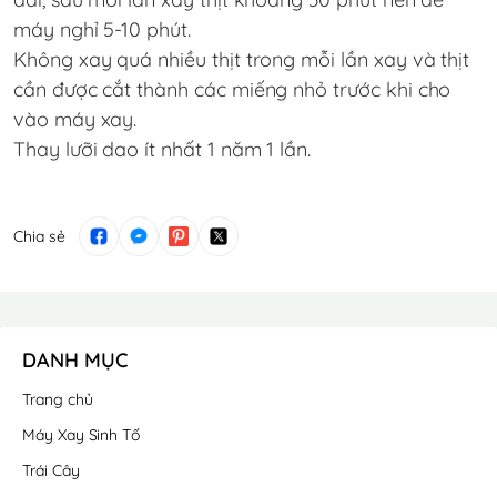
máy nghỉ 5-10 phút.
Không xay quá nhiều thịt trong mỗi lần xay và thịt
cần được cắt thành các miếng nhỏ trước khi cho
vào máy xay.
Thay lưỡi dao ít nhất 1 năm 1 lần.
Chia sẻ
DANH MỤC
Trang chủ
Máy Xay Sinh Tố
Trái Cây