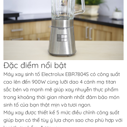
Đặc điểm nổi bật
Máy xay sinh tố
Electrolux EBR7804S
có công suất
cao lên đến 900W cùng lưỡi dao 4 cánh mạ titan
sắc bén và mạnh mẽ giúp xay nhuyễn thực phẩm
trong khoảng thời gian nhanh nhất đảm bảo món
sinh tố của bạn thật mịn và tươi ngon.
Máy xay được thiết kế 5 mức điều chỉnh công suất
giúp bạn có thể tùy ý lựa chọn sao cho phù hợp với