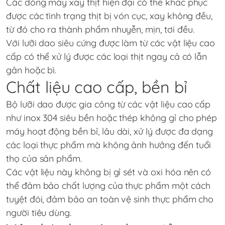
Các dòng máy xay thịt hiện đại có thể khắc phục
được các tình trạng thịt bị vón cục, xay không đều,
từ đó cho ra thành phẩm nhuyễn, mịn, tơi đều.
Với lưỡi dao siêu cứng được làm từ các vật liệu cao
cấp có thể xử lý được các loại thịt ngay cả có lẫn
gân hoặc bì.
Chất liệu cao cấp, bền bỉ
Bộ lưỡi dao được gia công từ các vật liệu cao cấp
như inox 304 siêu bền hoặc thép không gỉ cho phép
máy hoạt động bền bỉ, lâu dài, xử lý được đa dạng
các loại thực phẩm mà không ảnh hưởng đến tuổi
thọ của sản phẩm.
Các vật liệu này không bị gỉ sét và oxi hóa nên có
thể đảm bảo chất lượng của thực phẩm một cách
tuyệt đói, đảm bảo an toàn vệ sinh thực phẩm cho
người tiêu dùng.