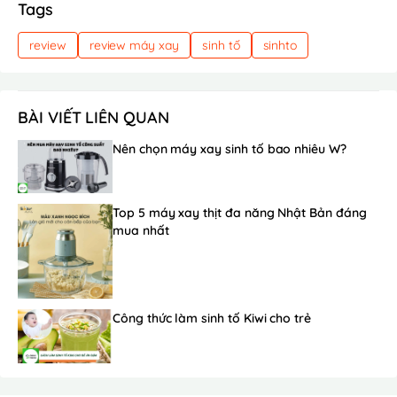
Tags
review
review máy xay
sinh tố
sinhto
BÀI VIẾT LIÊN QUAN
Nên chọn máy xay sinh tố bao nhiêu W?
Top 5 máy xay thịt đa năng Nhật Bản đáng
mua nhất
Công thức làm sinh tố Kiwi cho trẻ