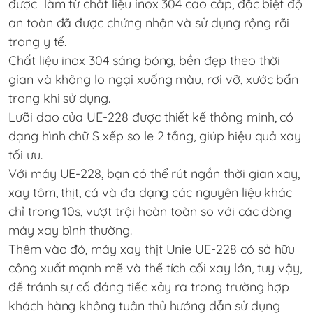
được làm từ chất liệu inox 304 cao cấp, đặc biệt độ
an toàn đã được chứng nhận và sử dụng rộng rãi
trong y tế.
Chất liệu inox 304 sáng bóng, bền đẹp theo thời
gian và không lo ngại xuống màu, rơi vỡ, xước bẩn
trong khi sử dụng.
Lưỡi dao của
UE-228
được thiết kế thông minh, có
dạng hình chữ S xếp so le 2 tầng, giúp hiệu quả xay
tối ưu.
Với máy
UE-228
, bạn có thể rút ngắn thời gian xay,
xay tôm, thịt, cá và đa dạng các nguyên liệu khác
chỉ trong 10s, vượt trội hoàn toàn so với các dòng
máy xay bình thường.
Thêm vào đó, máy xay thịt Unie
UE-228
có sở hữu
công xuất mạnh mẽ và thể tích cối xay lớn, tuy vậy,
để tránh sự cố đáng tiếc xảy ra trong trường hợp
khách hàng không tuân thủ hướng dẫn sử dụng