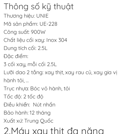
Thông số kỹ thuật
Thương hiệu: UNIE
Mã sản phẩm: UE-228
Công suất: 900W
Chất liệu cối xay: Inox 304
Dung tích cối: 2.5L
Đặc điểm:
3 cối xay, mỗi cối 2.5L
Lưỡi dao 2 tầng: xay thịt, xay rau củ, xay gia vị
hành tỏi, …
Trục nhựa: Bóc vỏ hành, tỏi
Tốc độ: 2 tốc độ
Điều khiển: Nút nhấn
Bảo hành: 12 tháng
Xuất xứ: Trung Quốc
2.Máy xay thịt đa năng