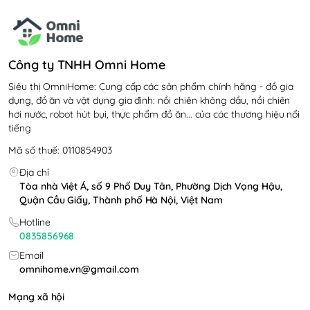
Công ty TNHH Omni Home
Siêu thị OmniHome: Cung cấp các sản phẩm chính hãng - đồ gia
dụng, đồ ăn và vật dụng gia đình: nồi chiên không dầu, nồi chiên
hơi nước, robot hút bụi, thực phẩm đồ ăn... của các thương hiệu nổi
tiếng
Mã số thuế: 0110854903
Địa chỉ
Tòa nhà Việt Á, số 9 Phố Duy Tân, Phường Dịch Vọng Hậu,
Quận Cầu Giấy, Thành phố Hà Nội, Việt Nam
Hotline
0835856968
Email
omnihome.vn@gmail.com
Mạng xã hội