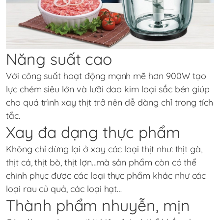
Năng suất cao
Với công suất hoạt động mạnh mẽ hơn 900W tạo
lực chém siêu lớn và lưỡi dao kim loại sắc bén giúp
cho quá trình xay thịt trở nên dễ dàng chỉ trong tích
tắc.
Xay đa dạng thực phẩm
Không chỉ dừng lại ở xay các loại thịt như: thịt gà,
thịt cá, thịt bò, thịt lợn…mà sản phẩm còn có thể
chinh phục được các loại thực phẩm khác như các
loại rau củ quả, các loại hạt…
Thành phẩm nhuyễn, mịn