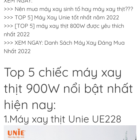
XEM NGAY:
>>>
Nên mua máy xay sinh tố hay máy xay thịt???
>>>
TOP 5] Máy Xay Unie tốt nhất năm 2022
>>>
[TOP 5] máy xay thịt 800W được yêu thích
nhất 2022
>>>
XEM NGAY: Danh Sách Máy Xay Đáng Mua
Nhất 2022
Top 5 chiếc máy xay
thịt 900W nổi bật nhất
hiện nay:
1.Máy xay thịt Unie UE228