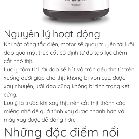
Nguyên lý hoạt động
Khi bật công tắc điện, motor sẽ quay truyền tới lưỡi
dao qua một trục cốt cố định từ đó tạo lực chém
cắt nhỏ thịt.
Lực ly tâm từ lưỡi dao sẽ hút vả trộn đều thịt từ trên
xuống dưới giúp cho thịt không bị vón cục, được
xay nhuyễn, lưỡi dao cũng không bị tình trạng kẹt
cứng.
Lưu ý là trước khi xay thịt, nên cắt thịt thành các
miếng nhỏ để quá trình xay được nhanh hơn và
máy xay được dễ dàng hơn.
Những đặc điểm nổi