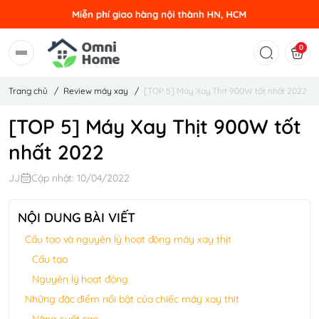
0
Trang chủ
/
Review máy xay
/
[TOP 5] Máy Xay Thịt 900W tốt nhất 2022
[TOP 5] Máy Xay Thịt 900W tốt
nhất 2022
JJ
Cập nhật: 10/04/2022
NỘI DUNG BÀI VIẾT
Cấu tạo và nguyên lý hoạt động máy xay thịt
Cấu tạo
Nguyên lý hoạt động
Những đặc điểm nổi bật của chiếc máy xay thịt