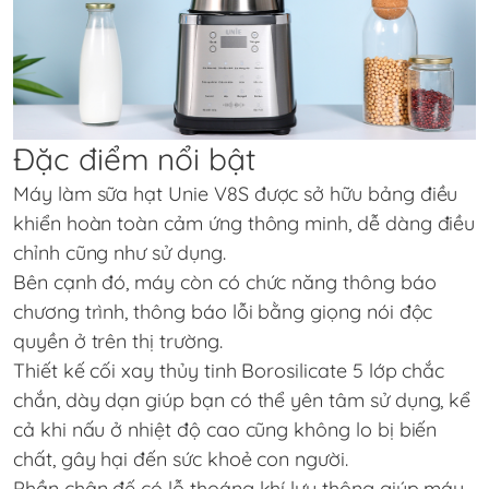
Đặc điểm nổi bật
Máy làm sữa hạt
Unie V8S
được sở hữu bảng điều
khiển hoàn toàn cảm ứng thông minh, dễ dàng điều
chỉnh cũng như sử dụng.
Bên cạnh đó, máy còn có chức năng thông báo
chương trình, thông báo lỗi bằng giọng nói độc
quyền ở trên thị trường.
Thiết kế cối xay thủy tinh Borosilicate 5 lớp chắc
chắn, dày dạn giúp bạn có thể yên tâm sử dụng, kể
cả khi nấu ở nhiệt độ cao cũng không lo bị biến
chất, gây hại đến sức khoẻ con người.
Phần chân đế có lỗ thoáng khí lưu thông giúp máy