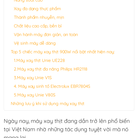
Năng suất cao
Xay đa dạng thực phẩm
Thành phẩm nhuyễn, mịn
Chất liệu cao cấp, bền bỉ
Vận hành máy đơn giản, an toàn
Vệ sinh máy dễ dàng
Top 5 chiếc máy xay thịt 900W nổi bật nhất hiện nay:
1.Máy xay thịt Unie UE228
2.Máy xay thịt đa năng Philips HR2118
3.Máy xay Unie V1S
4. Máy xay sinh tố Electrolux EBR7804S
5.Máy xay Unie V80S
Những lưu ý khi sử dụng máy xay thịt
Ngày nay,
máy xay thịt
đang dần trở lên phổ biến
tại Việt Nam nhờ những tác dụng tuyệt vời mà nó
mang lại.