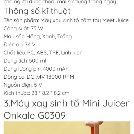
cho người dùng thoải mái sử dụng trong ngày.
Thông số kĩ thuật
Tên sản phẩm: Máy xay sinh tố cầm tay Meet Juice
Công suất: 75 W
Màu sắc: Hồng, Xanh, Trắng
Điện áp: 7.4 V
Chất liệu: PC, ABS, TPE, Linh kiện
Dung tích: 500 ml
Dung lượng pin: 4000 mAh
Động cơ: DC 7.4V 18000 RPM
Nguồn điện: 5 V
Kích thước: 28 * 8.2 * 8.2 cm
3.Máy xay sinh tố Mini Juicer
Onkale G0309