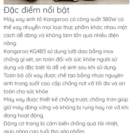
Đặc điểm nổi bật
Máy xay sinh tố Kangaroo có công suất 380W có
thể xay nhuyễn mọi loại thực phẩm khác nhau một
cách dễ dàng và không làm tốn quá nhiều điện
năng.
Kangaroo KG4B3
sử dụng lưỡi dao bằng inox
chống gỉ sét, an toàn đối với sức khỏe người sử
dụng và đặc biệt là dễ vệ sinh sau khi sử dụng.
Toàn bộ cối xay được chế tạo bằng nhựa nguyên
sinh trong suốt cao cấp chống nứt vỡ tối đa và an
toàn cho sức khỏe
Máy xay được thiết kế chống trượt, chống trơn giúp
giữ máy đứng vững và không bị rụng hay rơi vỡ khi
đang hoạt động.
Động cơ trang bị cảm biến chống quá tải nhiệt,
giúp nâng cao tuổi thọ sản phẩm.