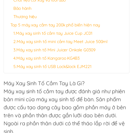
Chất liệu cối xay và lưỡi dao
Bảo hành
Thương hiệu
Top 5 máy xay cầm tay 200k phổ biến hiện nay
1.Máy xay sinh tố cầm tay Juice Cup JC01
2.Máy xay sinh tố mini cầm tay Meet Juice 500ml
3.Máy xay sinh tố Mini Juicer Onkale G0309
4.Máy xay sinh tố Kangaroo KG4B3
5.Máy xay sinh tố USB Lock&lock EJM221
Máy Xay Sinh Tố Cầm Tay Là Gì?
Máy xay sinh tố cầm tay
được đánh giá như phiên
bản mini của máy xay sinh tố để bàn. Sản phẩm
được cấu tạo dạng cây bao gồm phần máy ở bên
trên và phần thân được gắn lưỡi dao bên dưới.
Ngoài ra phần thân dưới có thể tháo lắp rời để vệ
sinh.