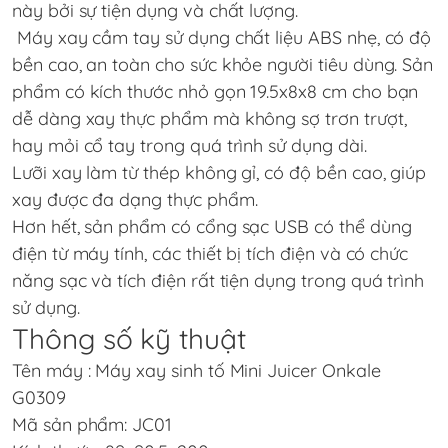
này bởi sự tiện dụng và chất lượng.
Máy xay cầm tay sử dụng chất liệu ABS nhẹ, có độ
bền cao, an toàn cho sức khỏe người tiêu dùng. Sản
phẩm có kích thước nhỏ gọn 19.5x8x8 cm cho bạn
dễ dàng xay thực phẩm mà không sợ trơn trượt,
hay mỏi cổ tay trong quá trình sử dụng dài.
Lưỡi xay làm từ thép không gỉ, có độ bền cao, giúp
xay được đa dạng thực phẩm.
Hơn hết, sản phẩm có cổng sạc USB có thể dùng
điện từ máy tính, các thiết bị tích điện và có chức
năng sạc và tích điện rất tiện dụng trong quá trình
sử dụng.
Thông số kỹ thuật
Tên máy : Máy xay sinh tố Mini Juicer Onkale
G0309
Mã sản phẩm: JC01