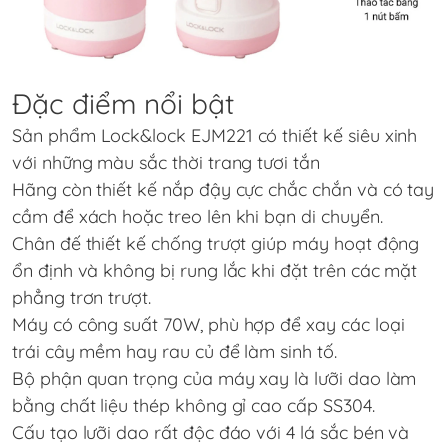
Đặc điểm nổi bật
Sản phẩm
Lock&lock EJM221
có thiết kế siêu xinh
với những màu sắc thời trang tươi tắn
Hãng còn thiết kế nắp đậy cực chắc chắn và có tay
cầm để xách hoặc treo lên khi bạn di chuyển.
Chân đế thiết kế chống trượt giúp máy hoạt động
ổn định và không bị rung lắc khi đặt trên các mặt
phẳng trơn trượt.
Máy có công suất 70W, phù hợp để xay các loại
trái cây mềm hay rau củ để làm sinh tố.
Bộ phận quan trọng của máy xay là lưỡi dao làm
bằng chất liệu thép không gỉ cao cấp SS304.
Cấu tạo lưỡi dao rất độc đáo với 4 lá sắc bén và