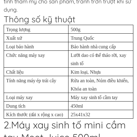
tính thẩm mỹ cho sản phẩm, tránh trơn trượt khi sử
dụng.
Thông số kỹ thuật
Trọng lượng
500g
Xuất xứ
Trung Quốc
Loại bảo hành
Bảo hành nhà cung cấp
Chức năng máy xay
Lưỡi dao có thể tháo rời, xay
sinh tố
Chất liệu
Kim loại, Nhựa
Tính năng máy ép trái cây
Rửa an toàn, Núm điều khiển,
Khóa an toàn
Loại máy xay
Máy xay sinh tố cầm tay
Dung tích
450ml
Kích thước (dài x rộng x cao)
25x41x32
2.Máy xay sinh tố mini cầm