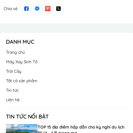
Chia sẻ
DANH MỤC
Trang chủ
Máy Xay Sinh Tố
Trái Cây
Tất cả sản phẩm
Tin tức
Liên hệ
TIN TỨC NỔI BẬT
TOP 15 địa điểm hấp dẫn cho kỳ nghỉ du lịch
30/4 - 1/5 trong mơ