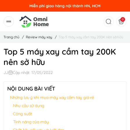
0
Trang chủ
/
Review máy xay
/
Top 5 máy xay cầm tay 200K nên sở hữu
Top 5 máy xay cầm tay 200K
nên sở hữu
JJ
Cập nhật: 17/05/2022
NỘI DUNG BÀI VIẾT
Những lưu ý khi mua máy xay cầm tay giá rẻ
Nhu cầu sử dụng
Công suất
Tính năng của máy