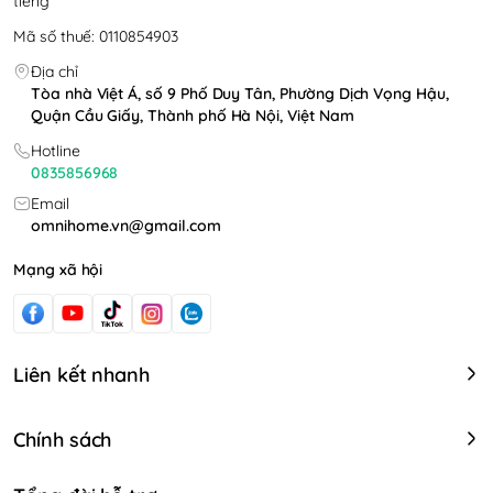
tiếng
Mã số thuế: 0110854903
Địa chỉ
Tòa nhà Việt Á, số 9 Phố Duy Tân, Phường Dịch Vọng Hậu,
Quận Cầu Giấy, Thành phố Hà Nội, Việt Nam
Hotline
0835856968
Email
omnihome.vn@gmail.com
Mạng xã hội
Liên kết nhanh
Chính sách