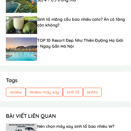
Sinh tố mãng cầu bao nhiêu calo? Ăn có tăng
cân không?
TOP 10 Resort Đẹp Như Thiên Đường Hạ Giới
- Ngay Gần Hà Nội
Tags
review
review máy xay
sinh tố
sinhto
BÀI VIẾT LIÊN QUAN
Nên chọn máy xay sinh tố bao nhiêu W?