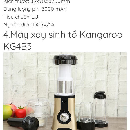
Kích thước: 89x90.5x200mm
Dung lượng pin: 3000 mAh
Tiêu chuẩn: EU
Nguồn điện: DC5V/1A
4.Máy xay sinh tố Kangaroo
KG4B3