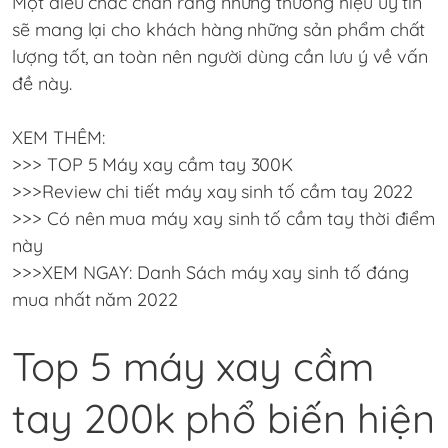
Một điều chắc chắn rằng những thương hiệu uy tín
sẽ mang lại cho khách hàng những sản phẩm chất
lượng tốt, an toàn nên người dùng cần lưu ý về vấn
đề này.
XEM THÊM:
>>>
TOP 5 Máy xay cầm tay 300K
>>>
Review chi tiết máy xay sinh tố cầm tay 2022
>>>
Có nên mua máy xay sinh tố cầm tay thời điểm
này
>>>XEM NGAY: Danh Sách máy xay sinh tố đáng
mua nhất năm 2022
Top 5 máy xay cầm
tay 200k phổ biến hiện