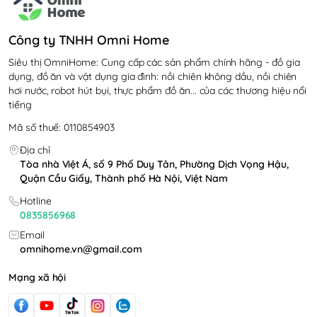
Công ty TNHH Omni Home
Siêu thị OmniHome: Cung cấp các sản phẩm chính hãng - đồ gia
dụng, đồ ăn và vật dụng gia đình: nồi chiên không dầu, nồi chiên
hơi nước, robot hút bụi, thực phẩm đồ ăn... của các thương hiệu nổi
tiếng
Mã số thuế: 0110854903
Địa chỉ
Tòa nhà Việt Á, số 9 Phố Duy Tân, Phường Dịch Vọng Hậu,
Quận Cầu Giấy, Thành phố Hà Nội, Việt Nam
Hotline
0835856968
Email
omnihome.vn@gmail.com
Mạng xã hội