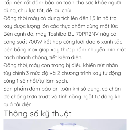
cấp nên rất đảm bảo an toàn cho sức khỏe người
dùng, chịu lực tốt, dễ lau chùi.
Đồng thời máy có dung tích lên đến 1,5 lít hỗ trợ
xay được lượng lớn các thực phẩm cùng một lúc.
Bên cạnh đó, máy Toshiba BL-70PR2NV này có
công suất 700W kết hợp cùng lưỡi dao 6 xanh sắc
bén bằng inox giúp xay thực phẩm nhuyễn mịn một
cách nhanh chóng, tiết kiệm điện.
Đồng thời, máy còn trang bị điều khiển nút nhấn
tùy chỉnh 3 mức độ và 2 chương trình xay tự động
cùng 1 số nhồi/tự làm sạch.
Sản phẩm đảm bảo an toàn khi sử dụng, có chân
đế chống trơn trượt và tính năng ngắt tự động khi
quá tải điện.
Thông số kỹ thuật