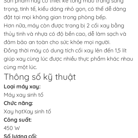
Sản phẩm này có thiết kế tông màu trắng sang
trọng, tinh tế, kiểu dáng nhỏ gọn, có thể dễ dàng
đặt tại mọi không gian trong phòng bếp.
Hơn nữa, máy còn được trang bị 2 cối xay bằng
thủy tinh và nhựa có độ bền cao, dễ làm sạch và
đảm bảo an toàn cho sức khỏe mọi người.
Đồng thời máy có dung tích cối xay lên đến 1,5 lít
giúp xay cùng lúc được nhiều thực phẩm khác nhau
cùng một lúc.
Thông số kỹ thuật
Loại máy xay:
Máy xay sinh tố
Chức năng:
Xay hạtXay sinh tố
Công suất:
450 W
Số lượng cối: