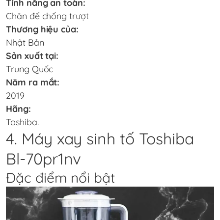
Tính năng an toàn:
Chân đế chống trượt
Thương hiệu của:
Nhật Bản
Sản xuất tại:
Trung Quốc
Năm ra mắt:
2019
Hãng:
Toshiba.
4. Máy xay sinh tố Toshiba
Bl-70pr1nv
Đặc điểm nổi bật