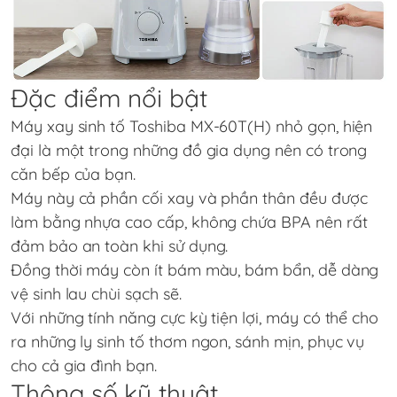
Đặc điểm nổi bật
Máy xay sinh tố Toshiba MX-60T(H) nhỏ gọn, hiện
đại là một trong những đồ gia dụng nên có trong
căn bếp của bạn.
Máy này cả phần cối xay và phần thân đều được
làm bằng nhựa cao cấp, không chứa BPA nên rất
đảm bảo an toàn khi sử dụng.
Đồng thời máy còn ít bám màu, bám bẩn, dễ dàng
vệ sinh lau chùi sạch sẽ.
Với những tính năng cực kỳ tiện lợi, máy có thể cho
ra những ly sinh tố thơm ngon, sánh mịn, phục vụ
cho cả gia đình bạn.
Thông số kỹ thuật