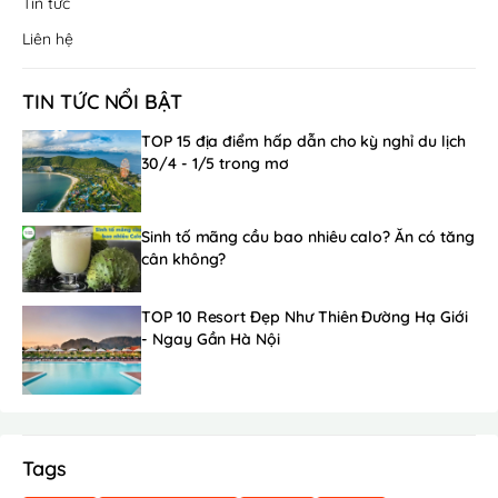
Tin tức
Liên hệ
TIN TỨC NỔI BẬT
TOP 15 địa điểm hấp dẫn cho kỳ nghỉ du lịch
30/4 - 1/5 trong mơ
Sinh tố mãng cầu bao nhiêu calo? Ăn có tăng
cân không?
TOP 10 Resort Đẹp Như Thiên Đường Hạ Giới
- Ngay Gần Hà Nội
Tags