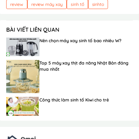
review
review máy xay
sinh tố
sinhto
BÀI VIẾT LIÊN QUAN
Nên chọn máy xay sinh tố bao nhiêu W?
Top 5 máy xay thịt đa năng Nhật Bản đáng
mua nhất
Công thức làm sinh tố Kiwi cho trẻ