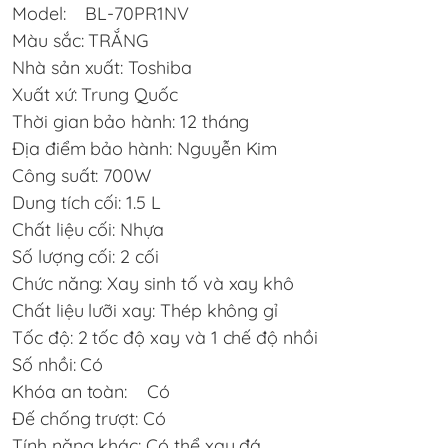
Model: BL-70PR1NV
Màu sắc: TRẮNG
Nhà sản xuất: Toshiba
Xuất xứ: Trung Quốc
Thời gian bảo hành: 12 tháng
Địa điểm bảo hành: Nguyễn Kim
Công suất: 700W
Dung tích cối: 1.5 L
Chất liệu cối: Nhựa
Số lượng cối: 2 cối
Chức năng: Xay sinh tố và xay khô
Chất liệu lưỡi xay: Thép không gỉ
Tốc độ: 2 tốc độ xay và 1 chế độ nhồi
Số nhồi: Có
Khóa an toàn: Có
Đế chống trượt: Có
Tính năng khác: Có thể xay đá