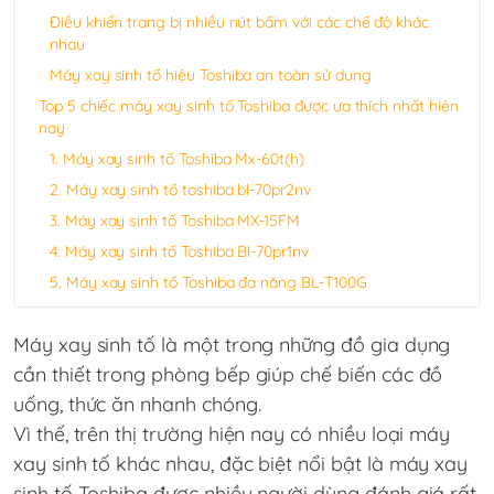
Điều khiển trang bị nhiều nút bấm với các chế độ khác
nhau
Máy xay sinh tố hiệu Toshiba an toàn sử dụng
Top 5 chiếc máy xay sinh tố Toshiba được ưa thích nhất hiện
nay
1. Máy xay sinh tố Toshiba Mx-60t(h)
2. Máy xay sinh tố toshiba bl-70pr2nv
3. Máy xay sinh tố Toshiba MX-15FM
4. Máy xay sinh tố Toshiba Bl-70pr1nv
5. Máy xay sinh tố Toshiba đa năng BL-T100G
Máy xay sinh tố
là một trong những đồ gia dụng
cần thiết trong phòng bếp giúp chế biến các đồ
uống, thức ăn nhanh chóng.
Vì thế, trên thị trường hiện nay có nhiều loại máy
xay sinh tố khác nhau, đặc biệt nổi bật là máy xay
sinh tố Toshiba được nhiều người dùng đánh giá rất