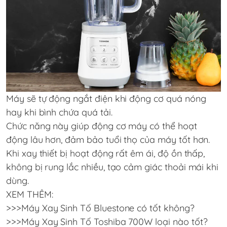
Máy sẽ tự động ngắt điện khi động cơ quá nóng
hay khi bình chứa quá tải.
Chức năng này giúp động cơ máy có thể hoạt
động lâu hơn, đảm bảo tuổi thọ của máy tốt hơn.
Khi xay thiết bị hoạt động rất êm ái, độ ồn thấp,
không bị rung lắc nhiều, tạo cảm giác thoải mái khi
dùng.
XEM THÊM:
>>>
Máy Xay Sinh Tố Bluestone có tốt không?
>>>
Máy Xay Sinh Tố Toshiba 700W loại nào tốt?