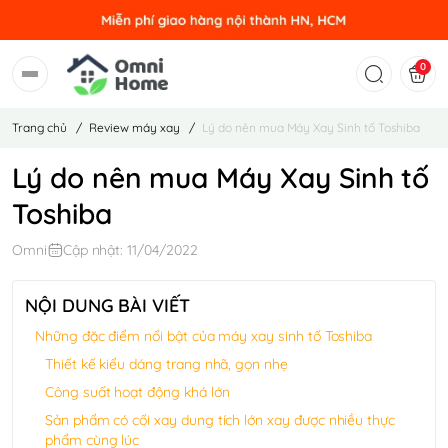
0
Trang chủ
/
Review máy xay
/
Lý do nên mua Máy Xay Sinh tố Toshiba
Lý do nên mua Máy Xay Sinh tố
Toshiba
Omni
Cập nhật: 11/04/2022
NỘI DUNG BÀI VIẾT
Những đặc điểm nổi bật của máy xay sinh tố Toshiba
Thiết kế kiểu dáng trang nhã, gọn nhẹ
Công suất hoạt động khá lớn
Sản phẩm có cối xay dung tích lớn xay được nhiều thực
phẩm cùng lúc