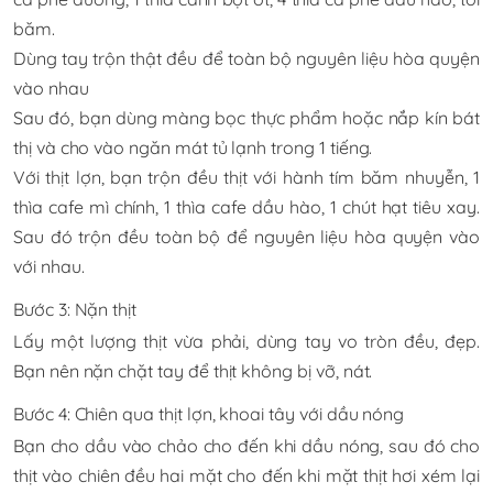
băm.
Dùng tay trộn thật đều để toàn bộ nguyên liệu hòa quyện
vào nhau
Sau đó, bạn dùng màng bọc thực phẩm hoặc nắp kín bát
thị và cho vào ngăn mát tủ lạnh trong 1 tiếng.
Với thịt lợn, bạn trộn đều thịt với hành tím băm nhuyễn, 1
thìa cafe mì chính, 1 thìa cafe dầu hào, 1 chút hạt tiêu xay.
Sau đó trộn đều toàn bộ để nguyên liệu hòa quyện vào
với nhau.
Bước 3: Nặn thịt
Lấy một lượng thịt vừa phải, dùng tay vo tròn đều, đẹp.
Bạn nên nặn chặt tay để thịt không bị vỡ, nát.
Bước 4: Chiên qua thịt lợn, khoai tây với dầu nóng
Bạn cho dầu vào chảo cho đến khi dầu nóng, sau đó cho
thịt vào chiên đều hai mặt cho đến khi mặt thịt hơi xém lại