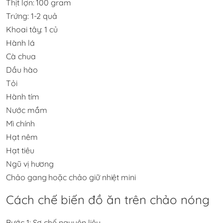
Thịt lợn: 100 gram
Trứng: 1-2 quả
Khoai tây: 1 củ
Hành lá
Cà chua
Dầu hào
Tỏi
Hành tím
Nước mắm
Mì chính
Hạt nêm
Hạt tiêu
Ngũ vị hương
Chảo gang hoặc chảo giữ nhiệt mini
Cách chế biến đồ ăn trên chảo nóng
Bước 1: Sơ chế nguyên liệu