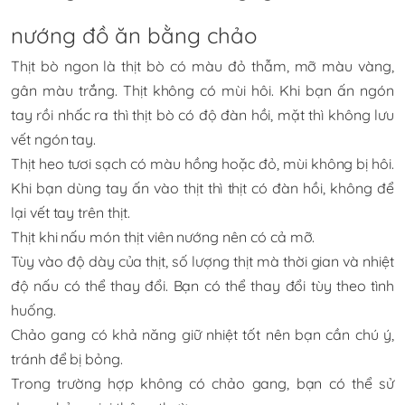
nướng đồ ăn bằng chảo
Thịt bò ngon là thịt bò có màu đỏ thẫm, mỡ màu vàng,
gân màu trắng. Thịt không có mùi hôi. Khi bạn ấn ngón
tay rồi nhấc ra thì thịt bò có độ đàn hồi, mặt thì không lưu
vết ngón tay.
Thịt heo tươi sạch có màu hồng hoặc đỏ, mùi không bị hôi.
Khi bạn dùng tay ấn vào thịt thì thịt có đàn hồi, không để
lại vết tay trên thịt.
Thịt khi nấu món thịt viên nướng nên có cả mỡ.
Tùy vào độ dày của thịt, số lượng thịt mà thời gian và nhiệt
độ nấu có thể thay đổi. Bạn có thể thay đổi tùy theo tình
huống.
Chảo gang có khả năng giữ nhiệt tốt nên bạn cần chú ý,
tránh để bị bỏng.
Trong trường hợp không có chảo gang, bạn có thể sử