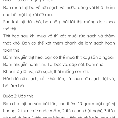
Bạn mua thịt bò về rửa sạch với nước, dùng vải khô thấm
nhẹ bề mặt thịt rồi để ráo.
Sau khi thịt đã khô, bạn hãy thái lát thịt mỏng dọc theo
thớ thịt.
Thịt heo sau khi mua về thì xát muối rửa sạch và thấm
thật khô. Bạn có thể xát thêm chanh để làm sạch hoàn
toàn thịt.
Băm nhuyễn thịt heo, bạn có thể mua thịt xay sẵn ở ngoài.
Băm nhuyễn hành tím. Tỏi bóc vỏ, dập nát, băm nhỏ.
Khoai tây lột vỏ, rửa sạch, thái miếng con chì.
Hành lá rửa sạch, cắt khúc lớn, cà chua rửa sạch, lột vỏ,
bổ làm bốn.
Bước 2: Ướp thịt
Bạn cho thịt bò vào bát lớn, cho thêm 10 gram bột ngũ vị
hương, 2 thìa cafe nước mắm, 2 thìa canh bột nghệ, 3 thìa
cà phê đường, 1 thìa canh bột ớt, 4 thìa cà phê dầu hào, tỏi