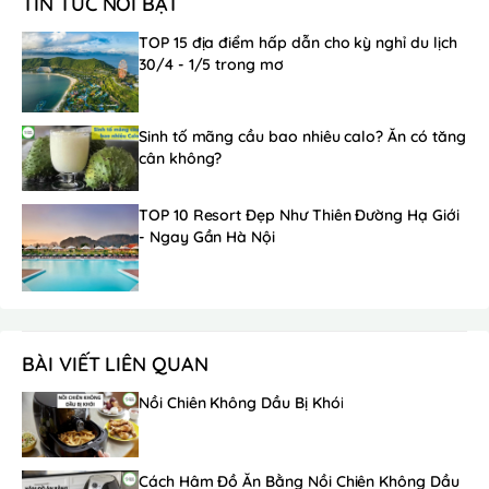
TIN TỨC NỔI BẬT
TOP 15 địa điểm hấp dẫn cho kỳ nghỉ du lịch
30/4 - 1/5 trong mơ
Sinh tố mãng cầu bao nhiêu calo? Ăn có tăng
cân không?
TOP 10 Resort Đẹp Như Thiên Đường Hạ Giới
- Ngay Gần Hà Nội
BÀI VIẾT LIÊN QUAN
Nồi Chiên Không Dầu Bị Khói
Cách Hâm Đồ Ăn Bằng Nồi Chiên Không Dầu