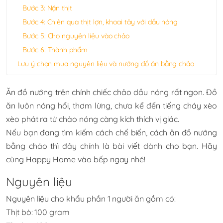
Bước 3: Nặn thịt
Bước 4: Chiên qua thịt lợn, khoai tây với dầu nóng
Bước 5: Cho nguyên liệu vào chảo
Bước 6: Thành phẩm
Lưu ý chọn mua nguyên liệu và nướng đồ ăn bằng chảo
Ăn đồ nướng trên chính chiếc chảo dầu nóng rất ngon. Đồ
ăn luôn nóng hổi, thơm lừng, chưa kể đến tiếng cháy xèo
xèo phát ra từ chảo nóng càng kích thích vị giác.
Nếu bạn đang tìm kiếm cách chế biến, cách ăn đồ nướng
bằng chảo thì đây chính là bài viết dành cho bạn. Hãy
cùng Happy Home vào bếp ngay nhé!
Nguyên liệu
Nguyên liệu cho khẩu phần 1 người ăn gồm có:
Thịt bò: 100 gram