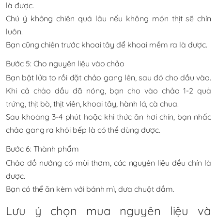
là được.
Chú ý không chiên quá lâu nếu không món thịt sẽ chín
luôn.
Bạn cũng chiên trước khoai tây để khoai mềm ra là được.
Bước 5: Cho nguyên liệu vào chảo
Bạn bật lửa to rồi đặt chảo gang lên, sau đó cho dầu vào.
Khi cả chảo dầu đã nóng, bạn cho vào chảo 1-2 quả
trứng, thịt bò, thịt viên, khoai tây, hành lá, cà chua.
Sau khoảng 3-4 phút hoặc khi thức ăn hơi chín, bạn nhấc
chảo gang ra khỏi bếp là có thể dùng được.
Bước 6: Thành phẩm
Chảo đồ nướng có mùi thơm, các nguyên liệu đều chín là
được.
Bạn có thể ăn kèm với bánh mì, dưa chuột dầm.
Lưu ý chọn mua nguyên liệu và