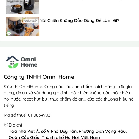
Nồi Chiên Không Dầu Dùng Để Làm Gì?
Công ty TNHH Omni Home
Siêu thị OmniHome: Cung cấp các sản phẩm chính hãng - đồ gia
dụng, đồ ăn và vật dụng gia đình: nồi chiên không dầu, nồi chiên
hơi nước, robot hút bụi, thực phẩm đồ ăn... của các thương hiệu nổi
tiếng
Mã số thuế: 0110854903
Địa chỉ
Tòa nhà Việt Á, số 9 Phố Duy Tân, Phường Dịch Vọng Hậu,
Quận Cầu Giấy, Thành phố Hà Nội, Việt Nam