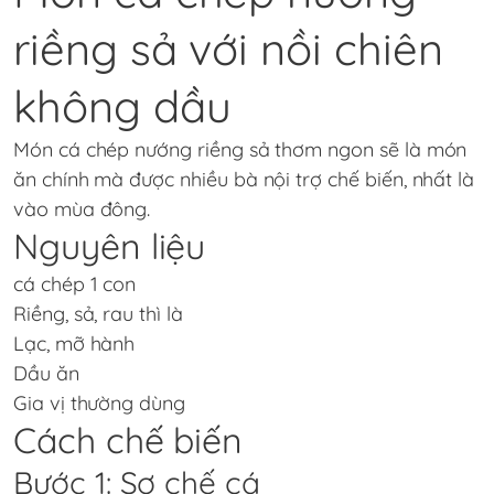
riềng sả với nồi chiên
không dầu
Món cá chép nướng riềng sả thơm ngon sẽ là món
ăn chính mà được nhiều bà nội trợ chế biến, nhất là
vào mùa đông.
Nguyên liệu
cá chép 1 con
Riềng, sả, rau thì là
Lạc, mỡ hành
Dầu ăn
Gia vị thường dùng
Cách chế biến
Bước 1: Sơ chế cá