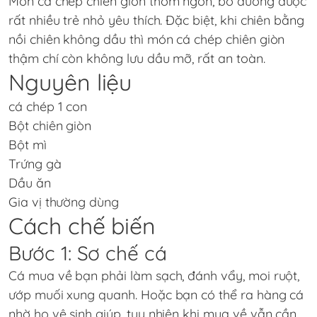
Món cá chép chiên giòn thơm ngon, bổ dưỡng được
rất nhiều trẻ nhỏ yêu thích. Đặc biệt, khi chiên bằng
nồi chiên không dầu thì món cá chép chiên giòn
thậm chí còn không lưu dầu mỡ, rất an toàn.
Nguyên liệu
cá chép 1 con
Bột chiên giòn
Bột mì
Trứng gà
Dầu ăn
Gia vị thường dùng
Cách chế biến
Bước 1: Sơ chế cá
Cá mua về bạn phải làm sạch, đánh vẩy, moi ruột,
ướp muối xung quanh. Hoặc bạn có thể ra hàng cá
nhờ họ vệ sinh giúp, tuy nhiên khi mua về vẫn cần