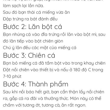
làm sạch lại lần nữa.
Sau đó bạn thái cá miếng vừa ăn
Đập trứng ra bát đánh đều
Bước 2: Lăn bột cá
Bạn nhúng cá vào đĩa trứng rồi lăn vào bột mì, sau
đó lăn tiếp vào bột chiên giòn
Chú ý lăn đều các mặt của miếng cá
Bước 3: Chiên cá
Bạn bỏ miếng cá đã tẩm bột vào trong khay chiên
Đặt nồi chiên vào thiết bị và nấu ở 180 độ C trong
7-10 phút
Bước 4: Thành phẩm
Sau khi nồi báo hết giờ, bạn cẩn thận lấy nồi chiên
ra, gắp cá ra đãi và thưởng thức. Món này có thể
chấm với tương ớt, tương cà, ăn rất ngon.