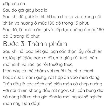
ướp cá còn.
Sau đó gói giấy bạc lại
Sau khi đã gói kín thì thì bạn cho cá vào trong nồi
chiên và nướng ở mức 180 độ trong 15 phút.
Sau đó, lật mặt còn lại và tiếp tục nướng ở mức 180
độ C trong 15 phút.
Bước 3: Thành phẩm
Sau khi nồi báo hết giờ, bạn cẩn thận lấy nồi chiên
ra, lấy gói giấy bạc ra đĩa, mở giấy rồi tưới thêm
mỡ hành và rắc lạc rồi thưởng thức.
Món này có thể chấm với muối tiêu pha chanh
hoặc nước mắm gừng, rất hợp ăn vào mùa đông.
Trên đây là các cách chế biến món cá chép nướng
với nồi chiên không dầu rất ngon. Chỉ cần bưng đĩa
cá nóng hổi ra cho gia đình là mọi người sẽ nghiện
món này luôn đấy!