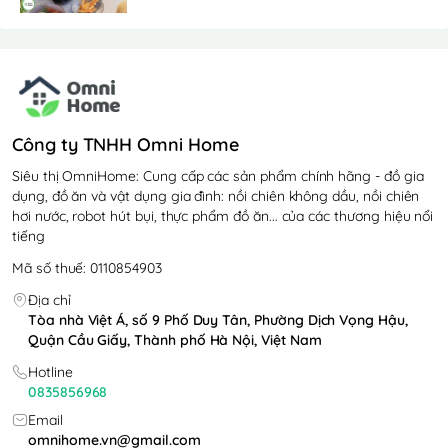
Công ty TNHH Omni Home
Siêu thị OmniHome: Cung cấp các sản phẩm chính hãng - đồ gia
dụng, đồ ăn và vật dụng gia đình: nồi chiên không dầu, nồi chiên
hơi nước, robot hút bụi, thực phẩm đồ ăn... của các thương hiệu nổi
tiếng
Mã số thuế: 0110854903
Địa chỉ
Tòa nhà Việt Á, số 9 Phố Duy Tân, Phường Dịch Vọng Hậu,
Quận Cầu Giấy, Thành phố Hà Nội, Việt Nam
Hotline
0835856968
Email
omnihome.vn@gmail.com