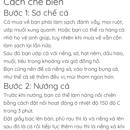
Cách chế biến
Bước 1: Sơ chế cá
Cá mua về bạn phải làm sạch, đánh vẩy, moi ruột,
ướp muối xung quanh. Hoặc bạn có thể ra hàng cá
nhờ họ vệ sinh giúp, tuy nhiên khi mua về vẫn cần
làm sạch lại lần nữa.
Sau đó bạn ướp cá với riềng, sả, hạt nêm, dầu hào,
muối, tiêu trong khoảng vài giờ đồng hồ.
Bạn cũng nên để cả riềng sả, vào trong bụng cá,
như thế cá sẽ thấm đều vị, mùi thơm ngon hơn.
Bước 2: Nướng cá
Trước khi nướng, bạn có thể làm nóng nồi chiên
bằng cách đặt nồi hoạt động ở nhiệt độ 150 độ C
trong 3 phút.
Đặt giấy bạc lên bàn, phủ rau thì là và riềng xả lên
sau đó là cá rồi tiếp tục thêm rau thì là riềng xả khi