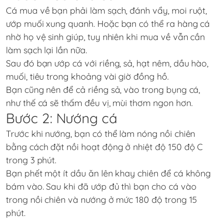
Cá mua về bạn phải làm sạch, đánh vẩy, moi ruột,
ướp muối xung quanh. Hoặc bạn có thể ra hàng cá
nhờ họ vệ sinh giúp, tuy nhiên khi mua về vẫn cần
làm sạch lại lần nữa.
Sau đó bạn ướp cá với riềng, sả, hạt nêm, dầu hào,
muối, tiêu trong khoảng vài giờ đồng hồ.
Bạn cũng nên để cả riềng sả, vào trong bụng cá,
như thế cá sẽ thấm đều vị, mùi thơm ngon hơn.
Bước 2: Nướng cá
Trước khi nướng, bạn có thể làm nóng nồi chiên
bằng cách đặt nồi hoạt động ở nhiệt độ 150 độ C
trong 3 phút.
Bạn phết một ít dầu ăn lên khay chiên để cá không
bám vào. Sau khi đã ướp đủ thì bạn cho cá vào
trong nồi chiên và nướng ở mức 180 độ trong 15
phút.