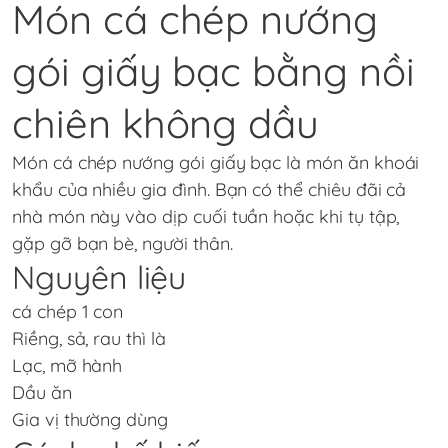
Món cá chép nướng
gói giấy bạc bằng nồi
chiên không dầu
Món cá chép nướng gói giấy bạc là món ăn khoái
khẩu của nhiều gia đình. Bạn có thể chiêu đãi cả
nhà món này vào dịp cuối tuần hoặc khi tụ tập,
gặp gỡ bạn bè, người thân.
Nguyên liệu
cá chép 1 con
Riềng, sả, rau thì là
Lạc, mỡ hành
Dầu ăn
Gia vị thường dùng