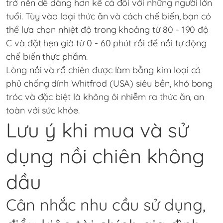
trở nên dễ dàng hơn kể cả đối với những người lớn
tuổi. Tùy vào loại thức ăn và cách chế biến, bạn có
thể lựa chọn nhiệt độ trong khoảng từ 80 - 190 độ
C và đặt hẹn giờ từ 0 - 60 phút rồi để nồi tự động
chế biến thực phẩm.
Lòng nồi và rổ chiên được làm bằng kim loại có
phủ chống dính Whitfrod (USA) siêu bền, khó bong
tróc và đặc biệt là không ôi nhiễm ra thức ăn, an
toàn với sức khỏe.
Lưu ý khi mua và sử
dụng nồi chiên không
dầu
Cân nhắc nhu cầu sử dụng,