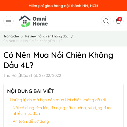
0
Trang chủ
/
Review nồi chiên không dầu
/
Có Nên Mua Nồi Chiên Không Dầu 4L?
Có Nên Mua Nồi Chiên Không
Dầu 4L?
Thu Hà
Cập nhật: 28/02/2022
NỘI DUNG BÀI VIẾT
Những lý do mà bạn nên mua Nồi chiên không dầu 4L
Nồi có dung tích lớn, đa dạng nấu nướng, sử dụng được
nhiều mục đích
An toàn, dễ sử dụng