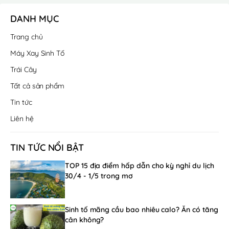
DANH MỤC
Trang chủ
Máy Xay Sinh Tố
Trái Cây
Tất cả sản phẩm
Tin tức
Liên hệ
TIN TỨC NỔI BẬT
TOP 15 địa điểm hấp dẫn cho kỳ nghỉ du lịch
30/4 - 1/5 trong mơ
Sinh tố mãng cầu bao nhiêu calo? Ăn có tăng
cân không?