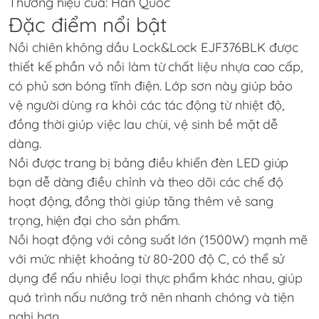
Thương hiệu của: Hàn Quốc
Đặc điểm nổi bật
Nồi chiên không dầu Lock&Lock EJF376BLK được
thiết kế phần vỏ nồi làm từ chất liệu nhựa cao cấp,
có phủ sơn bóng tĩnh điện. Lớp sơn này giúp bảo
vệ người dùng ra khỏi các tác động từ nhiệt độ,
đồng thời giúp việc lau chùi, vệ sinh bề mặt dễ
dàng.
Nồi được trang bị bảng điều khiển đèn LED giúp
bạn dễ dàng điều chỉnh và theo dõi các chế độ
hoạt động, đồng thời giúp tăng thêm vẻ sang
trọng, hiện đại cho sản phẩm.
Nồi hoạt động với công suất lớn (1500W) mạnh mẽ
với mức nhiệt khoảng từ 80-200 độ C, có thể sử
dụng để nấu nhiều loại thực phẩm khác nhau, giúp
quá trình nấu nướng trở nên nhanh chóng và tiện
nghi hơn.