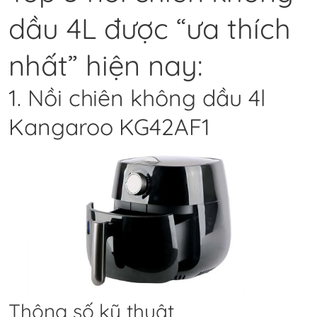
dầu 4L được “ưa thích
nhất” hiện nay:
1. Nồi chiên không dầu 4l
Kangaroo KG42AF1
Thông số kỹ thuật