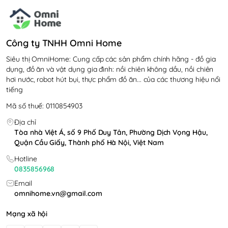
Công ty TNHH Omni Home
Siêu thị OmniHome: Cung cấp các sản phẩm chính hãng - đồ gia
dụng, đồ ăn và vật dụng gia đình: nồi chiên không dầu, nồi chiên
hơi nước, robot hút bụi, thực phẩm đồ ăn... của các thương hiệu nổi
tiếng
Mã số thuế: 0110854903
Địa chỉ
Tòa nhà Việt Á, số 9 Phố Duy Tân, Phường Dịch Vọng Hậu,
Quận Cầu Giấy, Thành phố Hà Nội, Việt Nam
Hotline
0835856968
Email
omnihome.vn@gmail.com
Mạng xã hội