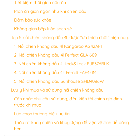
Tiết kiệm thời gian nấu ăn
Món ăn giòn ngon như khi chiên dầu
Đảm bảo sức khỏe
Không gian bếp luôn sạch sẽ
Top 5 nồi chiên không dầu 4L được “ưa thích nhất” hiện nay:
1. Nồi chiên không dầu 4l Kangaroo KG42AF1
2. Nồi chiên không dầu 4l Perfect GLA 609
3. Nồi chiên không dầu 4l Lock&Lock EJF376BLK
4. Nồi chiên không dầu 4L Ferroli FAF4.0M
5. Nồi chiên không dầu Sunhouse SHD4086W
Lưu ý khi mua và sử dụng nồi chiên không dầu
Cân nhắc nhu cầu sử dụng, điều kiện tài chính gia đình
trước khi mua
Lựa chọn thương hiệu uy tín
Tháo rời khay chiên và khay đựng để việc vệ sinh dễ dàng
hơn