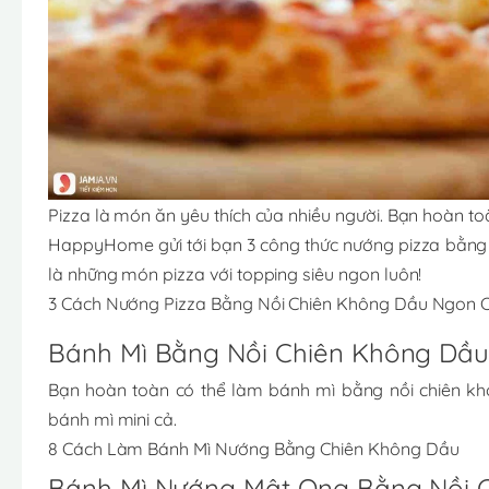
Pizza là món ăn yêu thích của nhiều người. Bạn hoàn to
HappyHome gửi tới bạn 3 công thức nướng pizza bằng nồ
là những món pizza với topping siêu ngon luôn!
3 Cách Nướng Pizza Bằng Nồi Chiên Không Dầu Ngon C
Bánh Mì Bằng Nồi Chiên Không Dầ
Bạn hoàn toàn có thể làm bánh mì bằng nồi chiên kh
bánh mì mini cả.
8 Cách Làm Bánh Mì Nướng Bằng Chiên Không Dầu
Bánh Mì Nướng Mật Ong Bằng Nồi 