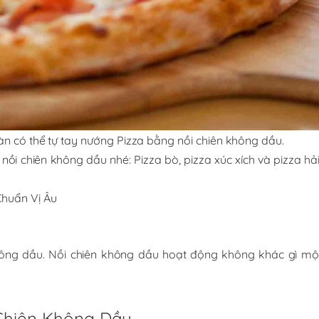
àn có thể tự tay nướng Pizza bằng nồi chiên không dầu.
i chiên không dầu nhé: Pizza bò, pizza xúc xích và pizza hả
huẩn Vị Âu
u
ông dầu. Nồi chiên không dầu hoạt động không khác gì mộ
Chiên Không Dầu