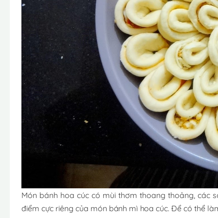
Món bánh hoa cúc có mùi thơm thoang thoảng, các sợi
điểm cực riêng của món bánh mì hoa cúc. Để có thể l