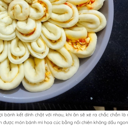
 bánh kết dính chặt với nhau, khi ăn sẽ xé ra chắc chắn là
àm được món bánh mì hoa cúc bằng nồi chiên không dầu ngon