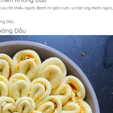
ủa rất nhiều người. Bành mì giòn rụm, vị mật ong thơm ngon,
ông Dầu
Không Dầu