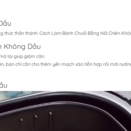
u
 Dầu
g thức thần thánh:
Cách Làm Bánh Chuối Bằng Nồi Chiên Kh
n Không Dầu
à lại giúp giảm cân.
ên, bạn chỉ cần cho thêm yến mạch vào hỗn hợp rồi mới nướng
Dầu