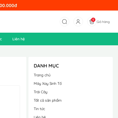
0
Giỏ hàng
ức
Liên hệ
DANH MỤC
Trang chủ
Máy Xay Sinh Tố
Trái Cây
Tất cả sản phẩm
Tin tức
Liên hệ