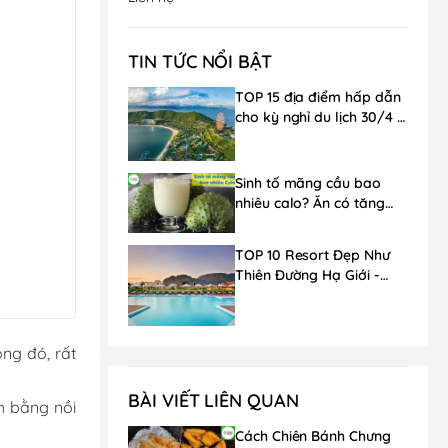
TIN TỨC NỔI BẬT
TOP 15 địa điểm hấp dẫn
cho kỳ nghỉ du lịch 30/4 -
1/5 trong mơ
Sinh tố mãng cầu bao
nhiêu calo? Ăn có tăng
cân không?
TOP 10 Resort Đẹp Như
Thiên Đường Hạ Giới -
Ngay Gần Hà Nội
ong đó, rất
BÀI VIẾT LIÊN QUAN
h bằng nồi
Cách Chiên Bánh Chưng