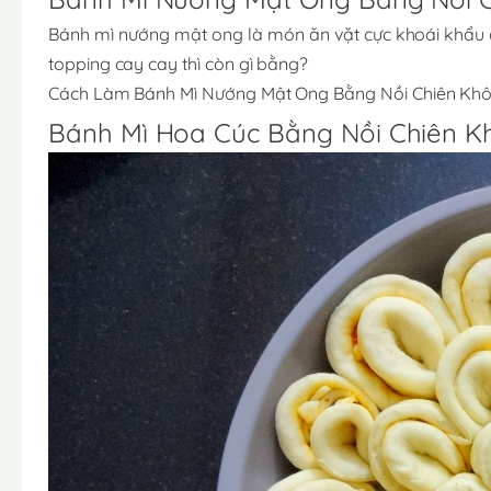
Bánh mì nướng mật ong là món ăn vặt cực khoái khẩu c
topping cay cay thì còn gì bằng?
Cách Làm Bánh Mì Nướng Mật Ong Bằng Nồi Chiên Kh
Bánh Mì Hoa Cúc Bằng Nồi Chiên 