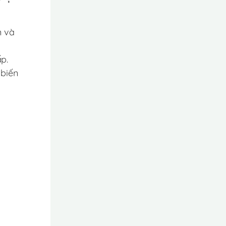
n và
p.
 biến