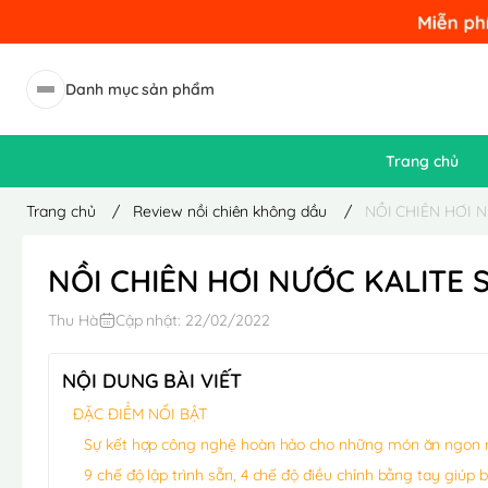
Danh mục sản phẩm
Trang chủ
Trang chủ
/
Review nồi chiên không dầu
/
NỒI CHIÊN HƠI 
NỒI CHIÊN HƠI NƯỚC KALITE 
Thu Hà
Cập nhật: 22/02/2022
NỘI DUNG BÀI VIẾT
ĐẶC ĐIỂM NỔI BẬT
Sự kết hợp công nghệ hoàn hảo cho những món ăn ngon 
9 chế độ lập trình sẵn, 4 chế độ điều chỉnh bằng tay giú