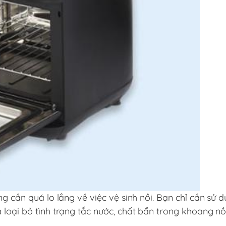
g cần quá lo lắng về việc vệ sinh nồi. Bạn chỉ cần sử 
 loại bỏ tình trạng tắc nước, chất bẩn trong khoang nồ