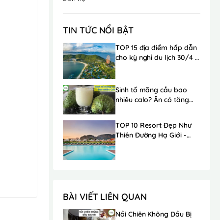
TIN TỨC NỔI BẬT
TOP 15 địa điểm hấp dẫn
cho kỳ nghỉ du lịch 30/4 -
1/5 trong mơ
Sinh tố mãng cầu bao
nhiêu calo? Ăn có tăng
cân không?
TOP 10 Resort Đẹp Như
Thiên Đường Hạ Giới -
Ngay Gần Hà Nội
BÀI VIẾT LIÊN QUAN
Nồi Chiên Không Dầu Bị