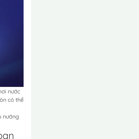
hơi nước
còn có thể
ấu nướng
 bạn