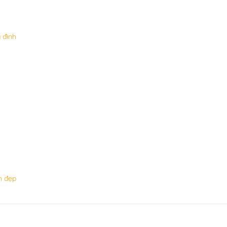
 đình
h đẹp