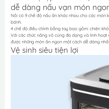
dễ dàng nấu vạn món ngo
Nồi có 9 chế độ nấu ăn khác nhau cho các món khá
bánh.
4 chế độ điều chỉnh bằng tay bao gồm: chiên kh
Với các chức năng vô cùng đa dạng và linh hoạt c
được những món ăn ngon một cách dễ dàng nhấ
Vệ sinh siêu tiện lợi