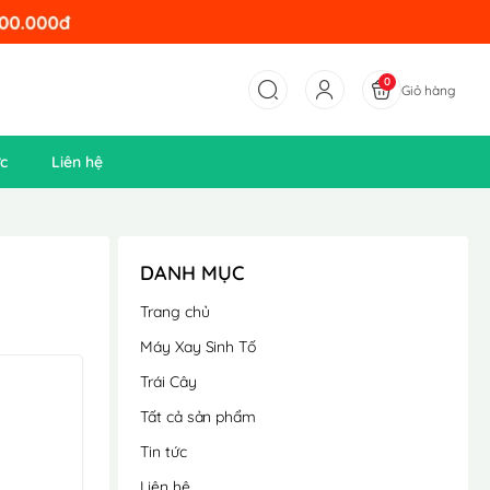
0
Giỏ hàng
ức
Liên hệ
DANH MỤC
Trang chủ
Máy Xay Sinh Tố
Trái Cây
Tất cả sản phẩm
Tin tức
Liên hệ