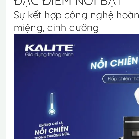
ĐẶC ĐIỂM NỔI BẬT
Sự kết hợp công nghệ hoà
miệng, dinh dưỡng