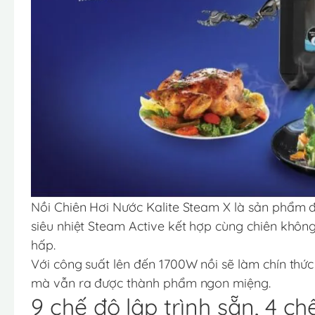
Nồi Chiên Hơi Nước Kalite Steam X là sản phẩm đ
siêu nhiệt Steam Active kết hợp cùng chiên không
hấp.
Với công suất lên đến 1700W nồi sẽ làm chín thức
mà vẫn ra được thành phẩm ngon miệng.
9 chế độ lập trình sẵn, 4 c