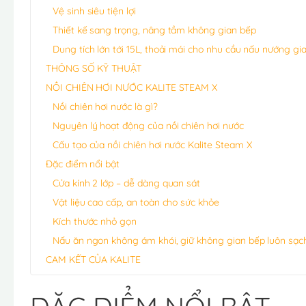
Vệ sinh siêu tiện lợi
Thiết kế sang trọng, nâng tầm không gian bếp
Dung tích lớn tới 15L, thoải mái cho nhu cầu nấu nướng gia
THÔNG SỐ KỸ THUẬT
NỒI CHIÊN HƠI NƯỚC KALITE STEAM X
Nồi chiên hơi nước là gì?
Nguyên lý hoạt động của nồi chiên hơi nước
Cấu tạo của nồi chiên hơi nước Kalite Steam X
Đặc điểm nổi bật
Cửa kính 2 lớp – dễ dàng quan sát
Vật liệu cao cấp, an toàn cho sức khỏe
Kích thước nhỏ gọn
Nấu ăn ngon không ám khói, giữ không gian bếp luôn sạc
CAM KẾT CỦA KALITE