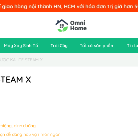
Máy Xay Sinh Tố
Trái Cây
Tất cả sản phẩm
Tin t
NƯỚC KALITE STEAM X
STEAM X
miệng, dinh dưỡng
p bạn dễ dàng nấu vạn món ngon