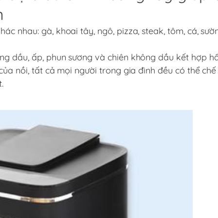
n
c nhau: gà, khoai tây, ngô, pizza, steak, tôm, cá, sườ
ông dầu, ấp, phun sương và chiên không dầu kết hợp hấ
ủa nồi, tất cả mọi người trong gia đình đều có thể chế
t.