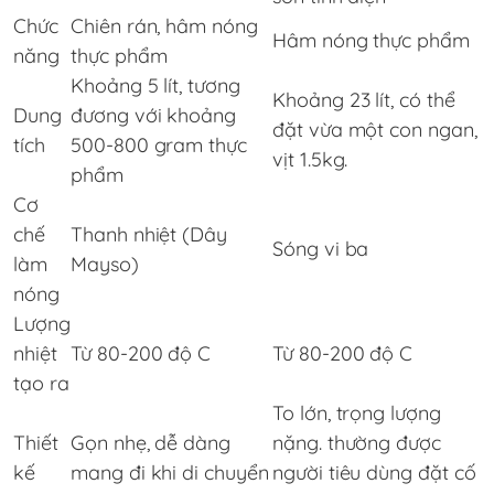
Chức
Chiên rán, hâm nóng
Hâm nóng thực phẩm
năng
thực phẩm
Khoảng 5 lít, tương
Khoảng 23 lít, có thể
Dung
đương với khoảng
đặt vừa một con ngan,
tích
500-800 gram thực
vịt 1.5kg.
phẩm
Cơ
chế
Thanh nhiệt (Dây
Sóng vi ba
làm
Mayso)
nóng
Lượng
nhiệt
Từ 80-200 độ C
Từ 80-200 độ C
tạo ra
To lớn, trọng lượng
Thiết
Gọn nhẹ, dễ dàng
nặng. thường được
kế
mang đi khi di chuyển
người tiêu dùng đặt cố