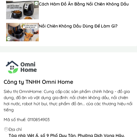
Cách Hâm Đồ Ăn Bằng Nồi Chiên Không Dầu
Nồi Chiên Không Dầu Dùng Để Làm Gì?
Công ty TNHH Omni Home
Siêu thị OmniHome: Cung cấp các sản phẩm chính hãng - đồ gia
dụng, đồ ăn và vật dụng gia đình: nồi chiên không dầu, nồi chiên
hơi nước, robot hút bụi, thực phẩm đồ ăn... của các thương hiệu nổi
tiếng
Mã số thuế: 0110854903
Địa chỉ
Tòa nhà Việt Á, số 9 Phố Duy Tân, Phường Dịch Vọng Hậu,