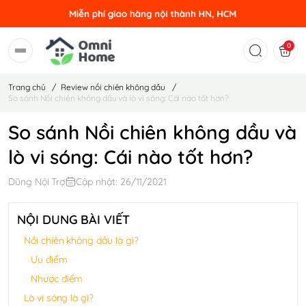
0
Trang chủ
/
Review nồi chiên không dầu
/
So sánh Nồi chiên không dầu và lò vi sóng: Cái nào tốt hơn?
So sánh Nồi chiên không dầu và
lò vi sóng: Cái nào tốt hơn?
Dũng Nội Trợ
Cập nhật: 26/11/2021
NỘI DUNG BÀI VIẾT
Nồi chiên không dầu là gì?
Ưu điểm
Nhược điểm
Lò vi sóng là gì?