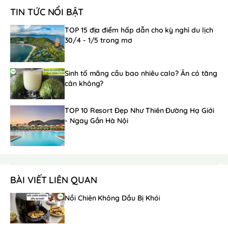
TIN TỨC NỔI BẬT
TOP 15 địa điểm hấp dẫn cho kỳ nghỉ du lịch
30/4 - 1/5 trong mơ
Sinh tố mãng cầu bao nhiêu calo? Ăn có tăng
cân không?
TOP 10 Resort Đẹp Như Thiên Đường Hạ Giới
- Ngay Gần Hà Nội
BÀI VIẾT LIÊN QUAN
Nồi Chiên Không Dầu Bị Khói