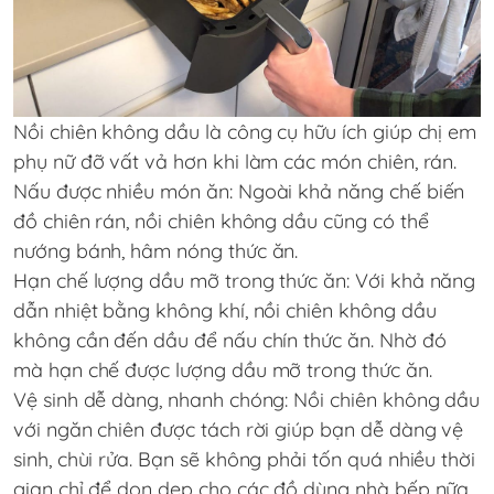
Nồi chiên không dầu là công cụ hữu ích giúp chị em
phụ nữ đỡ vất vả hơn khi làm các món chiên, rán.
Nấu được nhiều món ăn: Ngoài khả năng chế biến
đồ chiên rán, nồi chiên không dầu cũng có thể
nướng bánh, hâm nóng thức ăn.
Hạn chế lượng dầu mỡ trong thức ăn: Với khả năng
dẫn nhiệt bằng không khí, nồi chiên không dầu
không cần đến dầu để nấu chín thức ăn. Nhờ đó
mà hạn chế được lượng dầu mỡ trong thức ăn.
Vệ sinh dễ dàng, nhanh chóng: Nồi chiên không dầu
với ngăn chiên được tách rời giúp bạn dễ dàng vệ
sinh, chùi rửa. Bạn sẽ không phải tốn quá nhiều thời
gian chỉ để dọn dẹp cho các đồ dùng nhà bếp nữa.