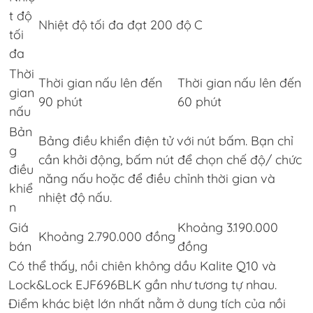
t độ
Nhiệt độ tối đa đạt 200 độ C
tối
đa
Thời
Thời gian nấu lên đến
Thời gian nấu lên đến
gian
90 phút
60 phút
nấu
Bản
Bảng điều khiển điện tử với nút bấm. Bạn chỉ
g
cần khởi động, bấm nút để chọn chế độ/ chức
điều
năng nấu hoặc để điều chỉnh thời gian và
khiể
nhiệt độ nấu.
n
Giá
Khoảng 3.190.000
Khoảng 2.790.000 đồng
bán
đồng
Có thể thấy, nồi chiên không dầu Kalite Q10 và
Lock&Lock EJF696BLK gần như tương tự nhau.
Điểm khác biệt lớn nhất nằm ở dung tích của nồi