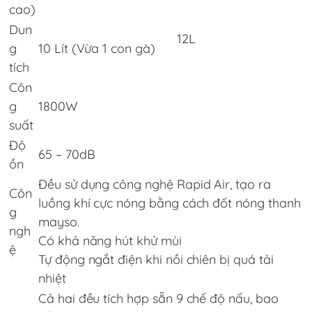
cao)
Dun
12L
g
10 Lít (Vừa 1 con gà)
tích
Côn
g
1800W
suất
Độ
65 – 70dB
ồn
Đều sử dụng công nghệ Rapid Air, tạo ra
Côn
luồng khí cực nóng bằng cách đốt nóng thanh
g
mayso.
ngh
Có khả năng hút khử mùi
ệ
Tự động ngắt điện khi nồi chiên bị quá tải
nhiệt
Cả hai đều tích hợp sẵn 9 chế độ nấu, bao