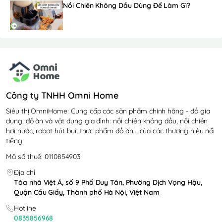
Nồi Chiên Không Dầu Dùng Để Làm Gì?
Công ty TNHH Omni Home
Siêu thị OmniHome: Cung cấp các sản phẩm chính hãng - đồ gia
dụng, đồ ăn và vật dụng gia đình: nồi chiên không dầu, nồi chiên
hơi nước, robot hút bụi, thực phẩm đồ ăn... của các thương hiệu nổi
tiếng
Mã số thuế: 0110854903
Địa chỉ
Tòa nhà Việt Á, số 9 Phố Duy Tân, Phường Dịch Vọng Hậu,
Quận Cầu Giấy, Thành phố Hà Nội, Việt Nam
Hotline
0835856968