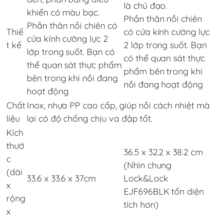
là chủ đạo.
khiển có màu bạc.
Phần thân nồi chiên
Phần thân nồi chiên có
Thiế
có cửa kính cường lực
cửa kính cường lực 2
t kế
2 lớp trong suốt. Bạn
lớp trong suốt. Bạn có
có thể quan sát thực
thể quan sát thực phẩm
phẩm bên trong khi
bên trong khi nồi đang
nồi đang hoạt động
hoạt động
Chất
Inox, nhựa PP cao cấp, giúp nồi cách nhiệt mà
liệu
lại có độ chống chịu va đập tốt.
Kích
thướ
36.5 x 32.2 x 38.2 cm
c
(Nhìn chung
(dài
33.6 x 33.6 x 37cm
Lock&Lock
x
EJF696BLK tốn diện
rộng
tích hơn)
x