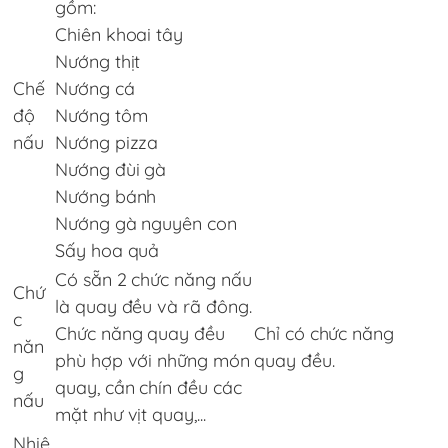
gồm:
Chiên khoai tây
Nướng thịt
Chế
Nướng cá
độ
Nướng tôm
nấu
Nướng pizza
Nướng đùi gà
Nướng bánh
Nướng gà nguyên con
Sấy hoa quả
Có sẵn 2 chức năng nấu
Chứ
là quay đều và rã đông.
c
Chức năng quay đều
Chỉ có chức năng
năn
phù hợp với những món
quay đều.
g
quay, cần chín đều các
nấu
mặt như vịt quay,...
Nhiệ