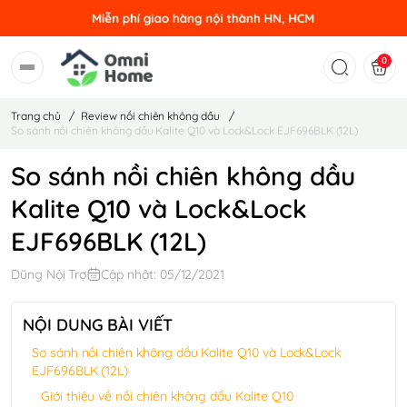
0
Trang chủ
/
Review nồi chiên không dầu
/
So sánh nồi chiên không dầu Kalite Q10 và Lock&Lock EJF696BLK (12L)
So sánh nồi chiên không dầu
Kalite Q10 và Lock&Lock
EJF696BLK (12L)
Dũng Nội Trợ
Cập nhật: 05/12/2021
NỘI DUNG BÀI VIẾT
So sánh nồi chiên không dầu Kalite Q10 và Lock&Lock
EJF696BLK (12L)
Giới thiệu về nồi chiên không dầu Kalite Q10