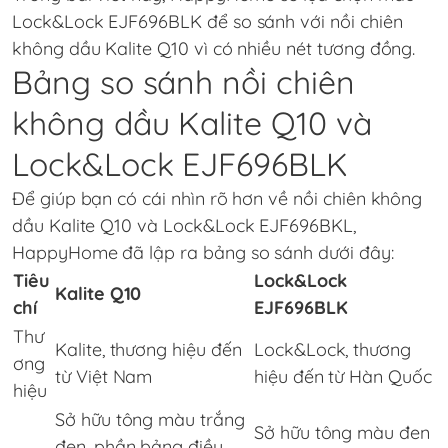
Lock&Lock EJF696BLK để so sánh với nồi chiên
không dầu Kalite Q10 vì có nhiều nét tương đồng.
Bảng so sánh nồi chiên
không dầu Kalite Q10 và
Lock&Lock EJF696BLK
Để giúp bạn có cái nhìn rõ hơn về nồi chiên không
dầu Kalite Q10 và Lock&Lock EJF696BKL,
HappyHome đã lập ra bảng so sánh dưới đây:
Tiêu
Lock&Lock
Kalite Q10
chí
EJF696BLK
Thư
Kalite, thương hiệu đến
Lock&Lock, thương
ơng
từ Việt Nam
hiệu đến từ Hàn Quốc
hiệu
Sở hữu tông màu trắng
Sở hữu tông màu đen
đen, phần bảng điều