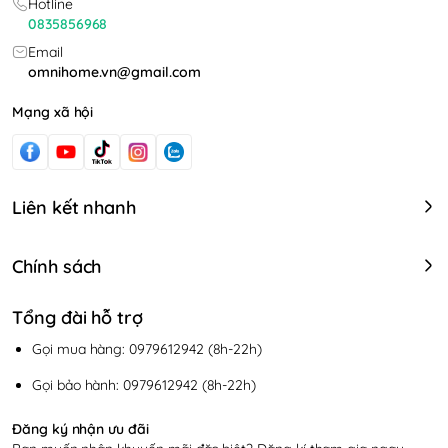
Hotline
0835856968
Email
omnihome.vn@gmail.com
Mạng xã hội
Liên kết nhanh
Chính sách
Tổng đài hỗ trợ
Gọi mua hàng: 0979612942 (8h-22h)
Gọi bảo hành: 0979612942 (8h-22h)
Đăng ký nhận ưu đãi