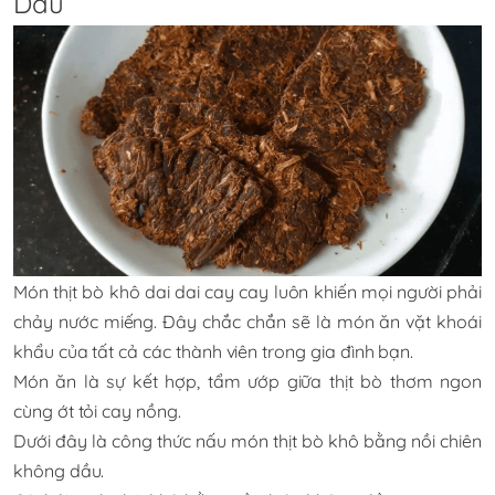
Dầu
Món thịt bò khô dai dai cay cay luôn khiến mọi người phải
chảy nước miếng. Đây chắc chắn sẽ là món ăn vặt khoái
khẩu của tất cả các thành viên trong gia đình bạn.
Món ăn là sự kết hợp, tẩm ướp giữa thịt bò thơm ngon
cùng ớt tỏi cay nồng.
Dưới đây là công thức nấu món thịt bò khô bằng nồi chiên
không dầu.