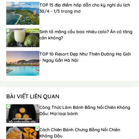
TOP 15 địa điểm hấp dẫn cho kỳ nghỉ du lịch
30/4 - 1/5 trong mơ
Sinh tố mãng cầu bao nhiêu calo? Ăn có tăng
cân không?
TOP 10 Resort Đẹp Như Thiên Đường Hạ Giới
- Ngay Gần Hà Nội
BÀI VIẾT LIÊN QUAN
Công Thức Làm Bánh Bằng Nồi Chiên Không
Dầu: Mọi loại bánh
Cách Chiên Bánh Chưng Bằng Nồi Chiên
Không Dầu