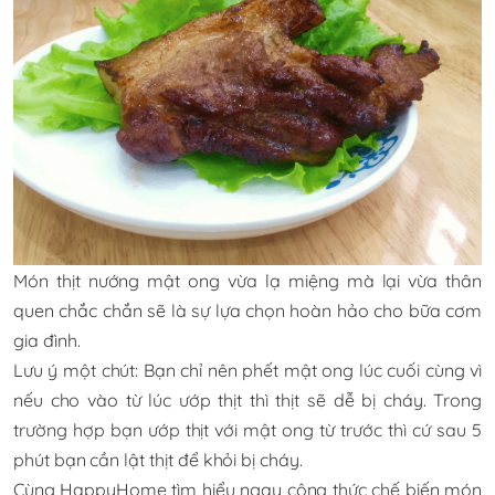
Món thịt nướng mật ong vừa lạ miệng mà lại vừa thân
quen chắc chắn sẽ là sự lựa chọn hoàn hảo cho bữa cơm
gia đình.
Lưu ý một chút: Bạn chỉ nên phết mật ong lúc cuối cùng vì
nếu cho vào từ lúc ướp thịt thì thịt sẽ dễ bị cháy. Trong
trường hợp bạn ướp thịt với mật ong từ trước thì cứ sau 5
phút bạn cần lật thịt để khỏi bị cháy.
Cùng HappyHome tìm hiểu ngay công thức chế biến món