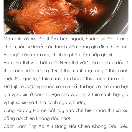
Món thịt xá xíu đỏ thẫm bên ngoài, hương vị đặc trưng
chắc chắn sẽ khiến các thành viên trong gia đình thích mê.
Bí quyết của món này chính là phần tẩm ướp gia vị.
Bạn cho thịt vào bát ô tô. Nêm thịt với 1 thìa canh xì dầu, 1
thìa canh nước tương đen, 1 thìa canh mật ong, 1 thìa canh
rượu Mai quế lộ, 1 thìa canh dầu hào, 1 thìa canh dầu mè.
Để thịt có được vị chuẩn xá xíu nhất thì bạn có thể mua bột
gia vị xá xíu ở siêu thị. Bạn cho vào thịt 2 thìa canh bột gia
vị thịt xá xíu và 1 thìa canh ngũ vị hương.
Cùng Happy Home bắt tay vào chế biến món thịt xá xíu
bằng nồi chiên không dầu nào!
Cách Làm Thịt Xá Xíu Bằng Nồi Chiên Không Dầu Siêu