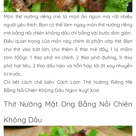
Món thịt nướng riềng mẻ là món ăn ngon mà rất nhiều
người yêu thich. Bạn có thể làm ngay món thịt nướng riềng
mẻ bằng nồi chiên không dầu chỉ bằng vài bước đơn giản.
Điều quan trọng của món này chính là phần ướp thịt. Bạn
cho thịt vào bát lớn, cho thêm 6 thìa mẻ đầy, 1 lọ mắm
tôm 100gr, 1 thìa phở mì chính, 2 thìa phở đường, ½ thìa
phở hạt tiêu, 2 thìa dầu hào và hỗn hợp tỏi ớt xay nhuyễn
từ trước.
Chi tiết cách chế biến:
Cách Làm Thịt Nướng Riềng Mẻ
Bằng Nồi Chiên Không Dầu Ngon Xuýt Xoa
Thịt Nướng Mật Ong Bằng Nồi Chiên
Không Dầu