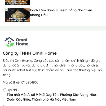
Cách Làm Bánh Su Kem Bằng Nồi Chiên
Không Dầu
Công ty TNHH Omni Home
Siêu thị OmniHome: Cung cấp các sản phẩm chính hãng - đồ gia
dụng, đồ ăn và vật dụng gia đình: nồi chiên không dầu, nồi chiên
hơi nước, robot hút bụi, thực phẩm đồ ăn... của các thương hiệu nổi
tiếng
Mã số thuế: 0110854903
Địa chỉ
Tòa nhà Việt Á, số 9 Phố Duy Tân, Phường Dịch Vọng Hậu,
Quận Cầu Giấy, Thành phố Hà Nội, Việt Nam