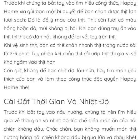
Trước khi chúng ta bắt tay vào tìm hiểu công thức, Happy
Home xin gửi bạn một bí quyết để bạn chọn được thịt lợn
tươi sạch: Đó là để ý màu của thịt. Thịt còn tươi có màu
hồng hoặc đỏ, mùi không bị hôi. Khi bạn dùng tay ấn vào
thịt thì thịt có đàn hồi, không để lại vết tay trên thịt.
Khi vệ sinh thịt, bạn có thể chần nhanh thịt trong nước sôi
từ 2-3 phút. Tuy nhiên khi chần thịt rồi ướp thịt thì gia vị sẽ
khó ngấm vào thịt hơn
Còn giờ, không để bạn chờ đợi lâu nữa, hãy tìm món yêu
thích của bạn và làm theo công thức độc quyền Happy
Home nhé!
Cài Đặt Thời Gian Và Nhiệt Độ
Trước khi bắt tay vào nấu nướng, chúng ta nên tìm hiểu
qua về thời gian và nhiệt độ lúc chế biến món ăn của nồi
chiên không dầu. Chắc chắn, bạn không muốn món thịt
nướng bằng nồi chiên không dầu bị quá lửa và cháy khét