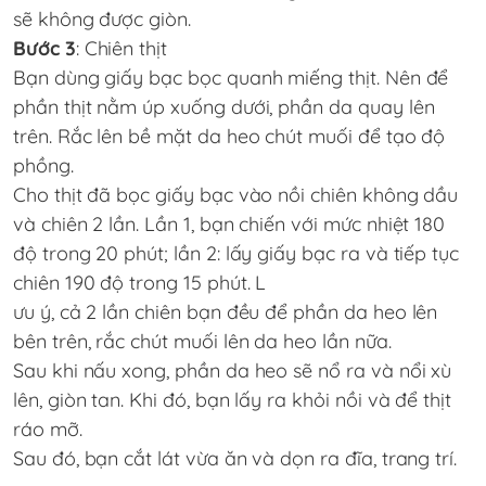
sẽ không được giòn.
Bước 3
: Chiên thịt
Bạn dùng giấy bạc bọc quanh miếng thịt. Nên để
phần thịt nằm úp xuống dưới, phần da quay lên
trên. Rắc lên bề mặt da heo chút muối để tạo độ
phồng.
Cho thịt đã bọc giấy bạc vào nồi chiên không dầu
và chiên 2 lần. Lần 1, bạn chiến với mức nhiệt 180
độ trong 20 phút; lần 2: lấy giấy bạc ra và tiếp tục
chiên 190 độ trong 15 phút. L
ưu ý, cả 2 lần chiên bạn đều để phần da heo lên
bên trên, rắc chút muối lên da heo lần nữa.
Sau khi nấu xong, phần da heo sẽ nổ ra và nổi xù
lên, giòn tan. Khi đó, bạn lấy ra khỏi nồi và để thịt
ráo mỡ.
Sau đó, bạn cắt lát vừa ăn và dọn ra đĩa, trang trí.