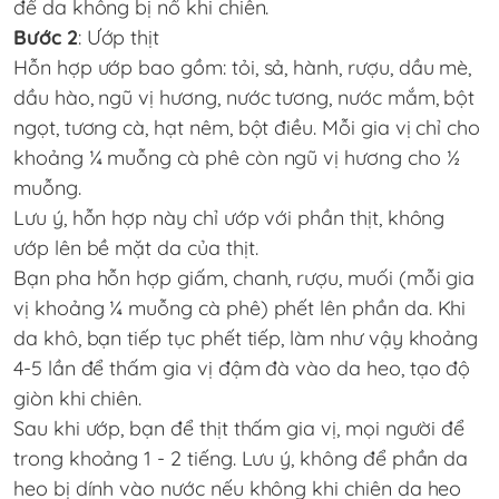
để da không bị nổ khi chiên.
Bước 2
: Ướp thịt
Hỗn hợp ướp bao gồm: tỏi, sả, hành, rượu, dầu mè,
dầu hào, ngũ vị hương, nước tương, nước mắm, bột
ngọt, tương cà, hạt nêm, bột điều. Mỗi gia vị chỉ cho
khoảng ¼ muỗng cà phê còn ngũ vị hương cho ½
muỗng.
Lưu ý, hỗn hợp này chỉ ướp với phần thịt, không
ướp lên bề mặt da của thịt.
Bạn pha hỗn hợp giấm, chanh, rượu, muối (mỗi gia
vị khoảng ¼ muỗng cà phê) phết lên phần da. Khi
da khô, bạn tiếp tục phết tiếp, làm như vậy khoảng
4-5 lần để thấm gia vị đậm đà vào da heo, tạo độ
giòn khi chiên.
Sau khi ướp, bạn để thịt thấm gia vị, mọi người để
trong khoảng 1 - 2 tiếng. Lưu ý, không để phần da
heo bị dính vào nước nếu không khi chiên da heo