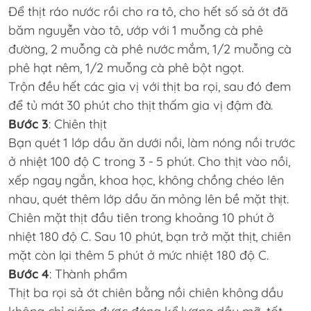
Để thịt ráo nước rồi cho ra tô, cho hết số sả ớt đã
băm nguyễn vào tô, ướp với 1 muỗng cà phê
đường, 2 muỗng cà phê nước mắm, 1/2 muỗng cà
phê hạt nêm, 1/2 muỗng cà phê bột ngọt.
Trộn đều hết các gia vị với thịt ba rọi, sau đó đem
để tủ mát 30 phút cho thịt thấm gia vị đậm đà.
Bước 3
: Chiên thịt
Bạn quét 1 lớp dầu ăn dưới nồi, làm nóng nồi trước
ở nhiệt 100 độ C trong 3 - 5 phút. Cho thịt vào nồi,
xếp ngay ngắn, khoa học, không chồng chéo lên
nhau, quét thêm lớp dầu ăn mỏng lên bề mặt thịt.
Chiên mặt thịt đầu tiên trong khoảng 10 phút ở
nhiệt 180 độ C. Sau 10 phút, bạn trở mặt thịt, chiên
mặt còn lại thêm 5 phút ở mức nhiệt 180 độ C.
Bước 4
: Thành phẩm
Thịt ba rọi sả ớt chiên bằng nồi chiên không dầu