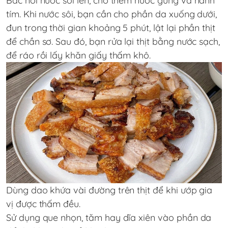
Bắc nồi nước sôi lên, cho thêm nước gừng và hành
tím. Khi nước sôi, bạn cần cho phần da xuống dưới,
đun trong thời gian khoảng 5 phút, lật lại phần thịt
để chần sơ. Sau đó, bạn rửa lại thịt bằng nước sạch,
để ráo rồi lấy khăn giấy thấm khô.
Dùng dao khứa vài đường trên thịt để khi ướp gia
vị được thấm đều.
Sử dụng que nhọn, tăm hay dĩa xiên vào phần da