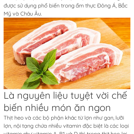
được sử dụng phổ biến trong ẩm thực Đông Á, Bắc
Mỹ và Châu Âu.
Là nguyên liệu tuyệt vời chế
biến nhiều món ăn ngon
Thịt heo và các bộ phận khác từ lợn như gan, lưỡi
lợn, nội tạng chứa nhiều vitamin đặc biệt là các loại
vitamin như vitamin A, B1 và D thì trong thịt heo lại