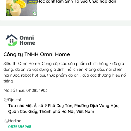
Học cánh làm Sinh Tố Sữa Chua hấp dẫn
Công ty TNHH Omni Home
Siêu thị OmniHome: Cung cấp các sản phẩm chính hãng - đồ gia
dụng, đồ ăn và vật dụng gia đình: nồi chiên không dầu, nồi chiên
hơi nước, robot hút bụi, thực phẩm đồ ăn... của các thương hiệu nổi
tiếng
Mã số thuế: 0110854903
Địa chỉ
Tòa nhà Việt Á, số 9 Phố Duy Tân, Phường Dịch Vọng Hậu,
Quận Cầu Giấy, Thành phố Hà Nội, Việt Nam
Hotline
0835856968