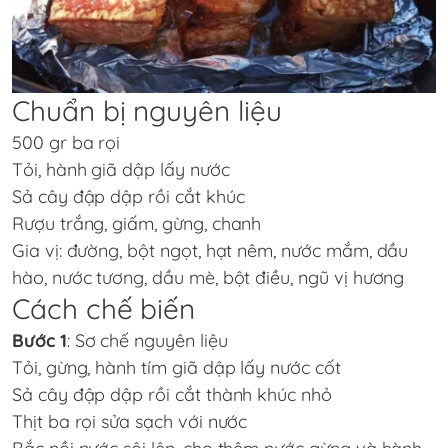
Chuẩn bị nguyên liệu
500 gr ba rọi
Tỏi, hành giã dập lấy nước
Sả cây đập dập rồi cắt khúc
Rượu trắng, giấm, gừng, chanh
Gia vị: đường, bột ngọt, hạt nêm, nước mắm, dầu
hào, nước tương, dầu mè, bột điều, ngũ vị hương
Cách chế biến
Bước 1
: Sơ chế nguyên liệu
Tỏi, gừng, hành tím giã dập lấy nước cốt
Sả cây đập dập rồi cắt thành khúc nhỏ
Thịt ba rọi sửa sạch với nước