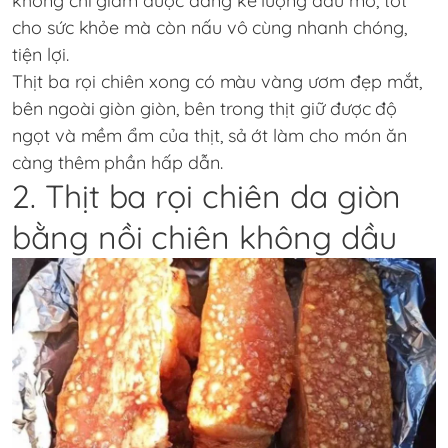
không chỉ giảm được đáng kể lượng dầu mỡ, tốt
cho sức khỏe mà còn nấu vô cùng nhanh chóng,
tiện lợi.
Thịt ba rọi chiên xong có màu vàng ươm đẹp mắt,
bên ngoài giòn giòn, bên trong thịt giữ được độ
ngọt và mềm ẩm của thịt, sả ớt làm cho món ăn
càng thêm phần hấp dẫn.
2. Thịt ba rọi chiên da giòn
bằng nồi chiên không dầu