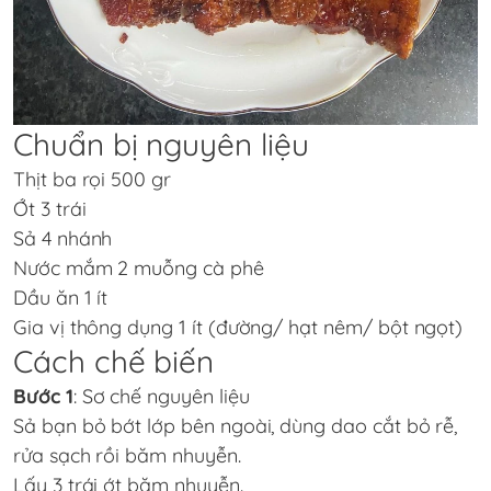
Chuẩn bị nguyên liệu
Thịt ba rọi 500 gr
Ớt 3 trái
Sả 4 nhánh
Nước mắm 2 muỗng cà phê
Dầu ăn 1 ít
Gia vị thông dụng 1 ít (đường/ hạt nêm/ bột ngọt)
Cách chế biến
Bước 1
: Sơ chế nguyên liệu
Sả bạn bỏ bớt lớp bên ngoài, dùng dao cắt bỏ rễ,
rửa sạch rồi băm nhuyễn.
Lấy 3 trái ớt băm nhuyễn.