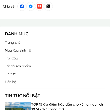
Chia sẻ
DANH MỤC
Trang chủ
Máy Xay Sinh Tố
Trái Cây
Tất cả sản phẩm
Tin tức
Liên hệ
TIN TỨC NỔI BẬT
TOP 15 địa điểm hấp dẫn cho kỳ nghỉ du lịch
30/4 - 1/5 trong mơ