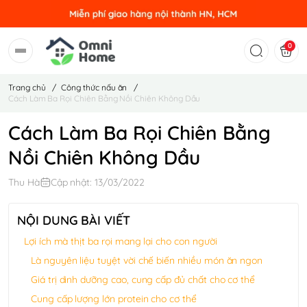
0
Trang chủ
/
Công thức nấu ăn
/
Cách Làm Ba Rọi Chiên Bằng Nồi Chiên Không Dầu
Cách Làm Ba Rọi Chiên Bằng
Nồi Chiên Không Dầu
Thu Hà
Cập nhật: 13/03/2022
NỘI DUNG BÀI VIẾT
Lợi ích mà thịt ba rọi mang lại cho con người
Là nguyên liệu tuyệt vời chế biến nhiều món ăn ngon
Giá trị dinh dưỡng cao, cung cấp đủ chất cho cơ thể
Cung cấp lượng lớn protein cho cơ thể