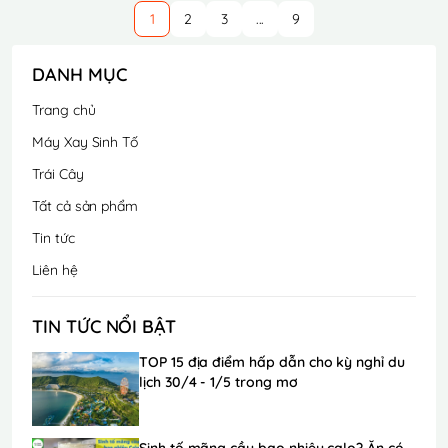
1
2
3
...
9
DANH MỤC
Trang chủ
Máy Xay Sinh Tố
Trái Cây
Tất cả sản phẩm
Tin tức
Liên hệ
TIN TỨC NỔI BẬT
TOP 15 địa điểm hấp dẫn cho kỳ nghỉ du
lịch 30/4 - 1/5 trong mơ
Sinh tố mãng cầu bao nhiêu calo? Ăn có