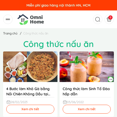
0
Trang chủ
/
Công thức nấu ăn
Công thức nấu ăn
4 Bước làm Khô Gà bằng
Công thức làm Sinh Tố Đào
Nồi Chiên Không Dầu tại
hấp dẫn
nhà cực ngon đơn giản
28/02/2023
03/06/2022
2023
Xem chi tiết
Xem chi tiết