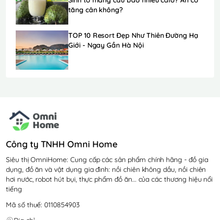
tăng cân không?
TOP 10 Resort Đẹp Như Thiên Đường Hạ
Giới - Ngay Gần Hà Nội
Công ty TNHH Omni Home
Siêu thị OmniHome: Cung cấp các sản phẩm chính hãng - đồ gia
dụng, đồ ăn và vật dụng gia đình: nồi chiên không dầu, nồi chiên
hơi nước, robot hút bụi, thực phẩm đồ ăn... của các thương hiệu nổi
tiếng
Mã số thuế: 0110854903