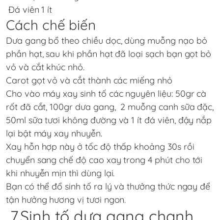
Đá viên 1 ít
Cách chế biến
Dưa gang bổ theo chiều dọc, dùng muỗng nạo bỏ
phần hạt, sau khi phần hạt đã loại sạch bạn gọt bỏ
vỏ và cắt khúc nhỏ.
Carot gọt vỏ và cắt thành các miếng nhỏ
Cho vào máy xay sinh tố các nguyên liệu: 50gr cà
rốt đã cắt, 100gr dưa gang, 2 muỗng canh sữa đặc,
50ml sữa tươi không đường và 1 ít đá viên, đậy nắp
lại bật máy xay nhuyễn.
Xay hỗn hợp này ở tốc độ thấp khoảng 30s rồi
chuyển sang chế độ cao xay trong 4 phút cho tới
khi nhuyễn mịn thì dùng lại.
Bạn có thể đổ sinh tố ra lý và thưởng thức ngay để
tận hưởng hương vị tươi ngon.
7.Sinh tố dưa gang chanh