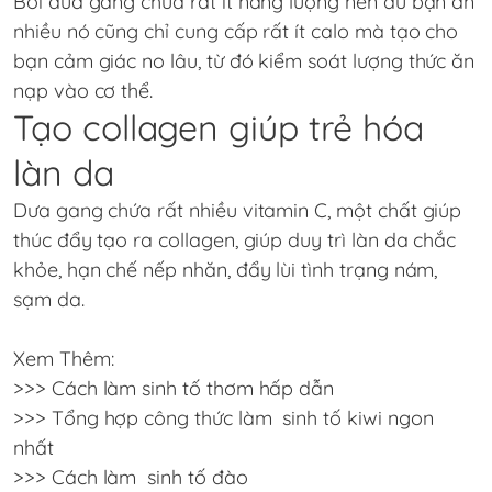
Bởi dưa gang chứa rất ít năng lượng nên dù bạn ăn
nhiều nó cũng chỉ cung cấp rất ít calo mà tạo cho
bạn cảm giác no lâu, từ đó kiểm soát lượng thức ăn
nạp vào cơ thể.
Tạo collagen giúp trẻ hóa
làn da
Dưa gang chứa rất nhiều vitamin C, một chất giúp
thúc đẩy tạo ra collagen, giúp duy trì làn da chắc
khỏe, hạn chế nếp nhăn, đẩy lùi tình trạng nám,
sạm da.
Xem Thêm:
>>>
Cách làm sinh tố thơm hấp dẫn
>>>
Tổng hợp công thức làm
sinh tố kiwi ngon
nhất
>>>
Cách làm
sinh tố đào