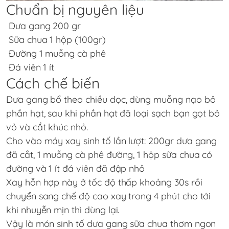
Chuẩn bị nguyên liệu
Dưa gang 200 gr
Sữa chua 1 hộp (100gr)
Đường 1 muỗng cà phê
Đá viên 1 ít
Cách chế biến
Dưa gang bổ theo chiều dọc, dùng muỗng nạo bỏ
phần hạt, sau khi phần hạt đã loại sạch bạn gọt bỏ
vỏ và cắt khúc nhỏ.
Cho vào máy xay sinh tố lần lượt: 200gr dưa gang
đã cắt, 1 muỗng cà phê đường, 1 hộp sữa chua có
đường và 1 ít đá viên đã đập nhỏ
Xay hỗn hợp này ở tốc độ thấp khoảng 30s rồi
chuyển sang chế độ cao xay trong 4 phút cho tới
khi nhuyễn mịn thì dùng lại.
Vậy là món sinh tố dưa gang sữa chua thơm ngon