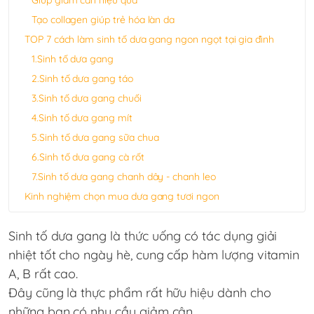
Giúp giảm cân hiệu quả
Tạo collagen giúp trẻ hóa làn da
TOP 7 cách làm sinh tố dưa gang ngon ngọt tại gia đình
1.Sinh tố dưa gang
2.Sinh tố dưa gang táo
3.Sinh tố dưa gang chuối
4.Sinh tố dưa gang mít
5.Sinh tố dưa gang sữa chua
6.Sinh tố dưa gang cà rốt
7.Sinh tố dưa gang chanh dây - chanh leo
Kinh nghiệm chọn mua dưa gang tươi ngon
Sinh tố dưa gang là thức uống có tác dụng giải
nhiệt tốt cho ngày hè, cung cấp hàm lượng vitamin
A, B rất cao.
Đây cũng là thực phẩm rất hữu hiệu dành cho
những bạn có nhu cầu giảm cân.