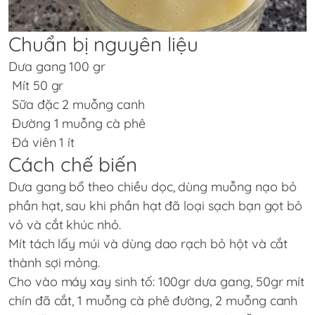
Chuẩn bị nguyên liệu
Dưa gang 100 gr
Mít 50 gr
Sữa đặc 2 muỗng canh
Đường 1 muỗng cà phê
Đá viên 1 ít
Cách chế biến
Dưa gang bổ theo chiều dọc, dùng muỗng nạo bỏ
phần hạt, sau khi phần hạt đã loại sạch bạn gọt bỏ
vỏ và cắt khúc nhỏ.
Mít tách lấy múi và dùng dao rạch bỏ hột và cắt
thành sợi mỏng.
Cho vào máy xay sinh tố: 100gr dưa gang, 50gr mít
chín đã cắt, 1 muỗng cà phê đường, 2 muỗng canh