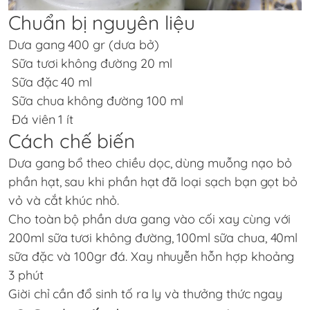
Chuẩn bị nguyên liệu
Dưa gang 400 gr (dưa bở)
Sữa tươi không đường 20 ml
Sữa đặc 40 ml
Sữa chua không đường 100 ml
Đá viên 1 ít
Cách chế biến
Dưa gang bổ theo chiều dọc, dùng muỗng nạo bỏ
phần hạt, sau khi phần hạt đã loại sạch bạn gọt bỏ
vỏ và cắt khúc nhỏ.
Cho toàn bộ phần dưa gang vào cối xay cùng với
200ml sữa tươi không đường, 100ml sữa chua, 40ml
sữa đặc và 100gr đá. Xay nhuyễn hỗn hợp khoảng
3 phút
Giời chỉ cần đổ sinh tố ra ly và thưởng thức ngay