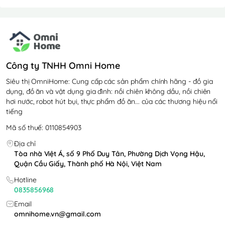
Công ty TNHH Omni Home
Siêu thị OmniHome: Cung cấp các sản phẩm chính hãng - đồ gia
dụng, đồ ăn và vật dụng gia đình: nồi chiên không dầu, nồi chiên
hơi nước, robot hút bụi, thực phẩm đồ ăn... của các thương hiệu nổi
tiếng
Mã số thuế: 0110854903
Địa chỉ
Tòa nhà Việt Á, số 9 Phố Duy Tân, Phường Dịch Vọng Hậu,
Quận Cầu Giấy, Thành phố Hà Nội, Việt Nam
Hotline
0835856968
Email
omnihome.vn@gmail.com