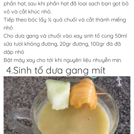
phần hạt, sau khi phần hạt đã loại sạch bạn gọt bỏ
vỏ và cắt khúc nhỏ.
Tiếp theo bóc lấy ½ quả chuối và cắt thành miếng
nhỏ
Cho dưa gang và chuối vào xay sinh tố cùng 50ml
sữa tươi không đường, 20gr đường, 100gr đá đã
dập nhỏ
Bật máy xay cho tới khi nguyên liệu nhuyễn mịn.
4.Sinh tố dưa gang mít