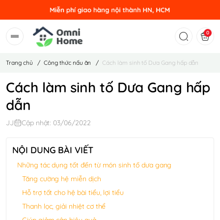
0
Trang chủ
/
Công thức nấu ăn
/
Cách làm sinh tố Dưa Gang hấp dẫn
Cách làm sinh tố Dưa Gang hấp
dẫn
JJ
Cập nhật: 03/06/2022
NỘI DUNG BÀI VIẾT
Những tác dụng tốt đến từ món sinh tố dưa gang
Tăng cường hệ miễn dịch
Hỗ trợ tốt cho hệ bài tiểu, lợi tiểu
Thanh lọc, giải nhiệt cơ thể