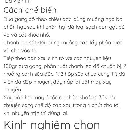
Đá viên 1 ít
Cách chế biến
Dưa gang bổ theo chiều dọc, dùng muỗng nạo bỏ
phần hạt, sau khi phần hạt đã loại sạch bạn gọt bỏ
vỏ và cắt khúc nhỏ.
Chanh leo cắt đôi, dùng muỗng nạo lấy phần ruột
và cho vào tô
Tiếp theo bạn xay sinh tố với các nguyên liệu:
100gr dưa gang, phần ruột chanh leo đã chuẩn bị, 2
muỗng canh sữa đặc, 1/2 hộp sữa chua cùng 1 ít đá
viên đã đập nhuyễn, đậy nắp lại bật máy xay
nhuyễn
Xay hỗn hợp này ở tốc độ thấp khoảng 30s rồi
chuyển sang chế độ cao xay trong 4 phút cho tới
khi nhuyễn mịn thì dùng lại.
Kinh nghiệm chọn