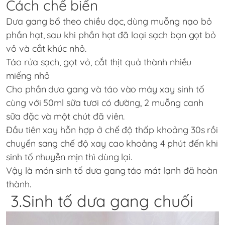
Cách chế biến
Dưa gang bổ theo chiều dọc, dùng muỗng nạo bỏ
phần hạt, sau khi phần hạt đã loại sạch bạn gọt bỏ
vỏ và cắt khúc nhỏ.
Táo rửa sạch, gọt vỏ, cắt thịt quả thành nhiều
miếng nhỏ
Cho phần dưa gang và táo vào máy xay sinh tố
cùng với 50ml sữa tươi có đường, 2 muỗng canh
sữa đặc và một chút đã viên.
Đầu tiên xay hỗn hợp ở chế độ thấp khoảng 30s rồi
chuyển sang chế độ xay cao khoảng 4 phút đến khi
sinh tố nhuyễn mịn thì dùng lại.
Vậy là món sinh tố dưa gang táo mát lạnh đã hoàn
thành.
3.Sinh tố dưa gang chuối