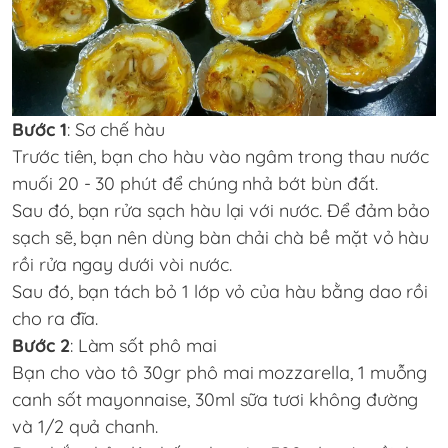
Bước 1
: Sơ chế hàu
Trước tiên, bạn cho hàu vào ngâm trong thau nước
muối 20 - 30 phút để chúng nhả bớt bùn đất.
Sau đó, bạn rửa sạch hàu lại với nước. Để đảm bảo
sạch sẽ, bạn nên dùng bàn chải chà bề mặt vỏ hàu
rồi rửa ngay dưới vòi nước.
Sau đó, bạn tách bỏ 1 lớp vỏ của hàu bằng dao rồi
cho ra đĩa.
Bước 2
: Làm sốt phô mai
Bạn cho vào tô 30gr phô mai mozzarella, 1 muỗng
canh sốt mayonnaise, 30ml sữa tươi không đường
và 1/2 quả chanh.