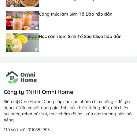
Công thức làm Sinh Tố Đào hấp dẫn
Học cánh làm Sinh Tố Sữa Chua hấp dẫn
Công ty TNHH Omni Home
Siêu thị OmniHome: Cung cấp các sản phẩm chính hãng - đồ gia
dụng, đồ ăn và vật dụng gia đình: nồi chiên không dầu, nồi chiên
hơi nước, robot hút bụi, thực phẩm đồ ăn... của các thương hiệu nổi
tiếng
Mã số thuế: 0110854903