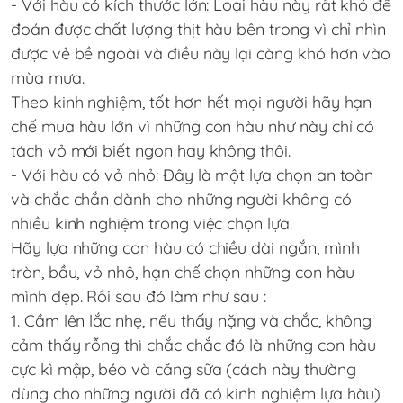
- Với hàu có kích thước lớn: Loại hàu này rất khó để
đoán được chất lượng thịt hàu bên trong vì chỉ nhìn
được vẻ bề ngoài và điều này lại càng khó hơn vào
mùa mưa.
Theo kinh nghiệm, tốt hơn hết mọi người hãy hạn
chế mua hàu lớn vì những con hàu như này chỉ có
tách vỏ mới biết ngon hay không thôi.
- Với hàu có vỏ nhỏ: Đây là một lựa chọn an toàn
và chắc chắn dành cho những người không có
nhiều kinh nghiệm trong việc chọn lựa.
Hãy lựa những con hàu có chiều dài ngắn, mình
tròn, bầu, vỏ nhô, hạn chế chọn những con hàu
mình dẹp. Rồi sau đó làm như sau :
1. Cầm lên lắc nhẹ, nếu thấy nặng và chắc, không
cảm thấy rỗng thì chắc chắc đó là những con hàu
cực kì mập, béo và căng sữa (cách này thường
dùng cho những người đã có kinh nghiệm lựa hàu)