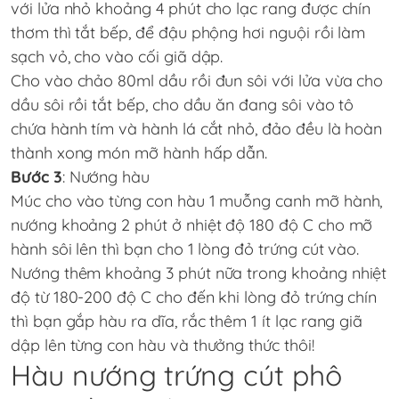
với lửa nhỏ khoảng 4 phút cho lạc rang được chín
thơm thì tắt bếp, để đậu phộng hơi nguội rồi làm
sạch vỏ, cho vào cối giã dập.
Cho vào chảo 80ml dầu rồi đun sôi với lửa vừa cho
dầu sôi rồi tắt bếp, cho dầu ăn đang sôi vào tô
chứa hành tím và hành lá cắt nhỏ, đảo đều là hoàn
thành xong món mỡ hành hấp dẫn.
Bước 3
: Nướng hàu
Múc cho vào từng con hàu 1 muỗng canh mỡ hành,
nướng khoảng 2 phút ở nhiệt độ 180 độ C cho mỡ
hành sôi lên thì bạn cho 1 lòng đỏ trứng cút vào.
Nướng thêm khoảng 3 phút nữa trong khoảng nhiệt
độ từ 180-200 độ C cho đến khi lòng đỏ trứng chín
thì bạn gắp hàu ra dĩa, rắc thêm 1 ít lạc rang giã
dập lên từng con hàu và thưởng thức thôi!
Hàu nướng trứng cút phô