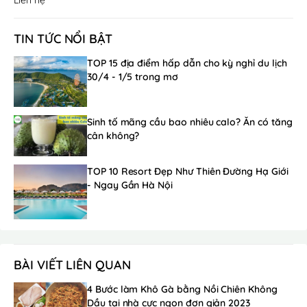
TIN TỨC NỔI BẬT
TOP 15 địa điểm hấp dẫn cho kỳ nghỉ du lịch
30/4 - 1/5 trong mơ
Sinh tố mãng cầu bao nhiêu calo? Ăn có tăng
cân không?
TOP 10 Resort Đẹp Như Thiên Đường Hạ Giới
- Ngay Gần Hà Nội
BÀI VIẾT LIÊN QUAN
4 Bước làm Khô Gà bằng Nồi Chiên Không
Dầu tại nhà cực ngon đơn giản 2023