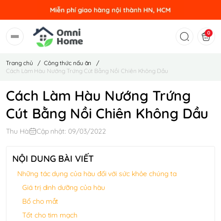
0
Trang chủ
/
Công thức nấu ăn
/
Cách Làm Hàu Nướng Trứng Cút Bằng Nồi Chiên Không Dầu
Cách Làm Hàu Nướng Trứng
Cút Bằng Nồi Chiên Không Dầu
Thu Hà
Cập nhật: 09/03/2022
NỘI DUNG BÀI VIẾT
Những tác dụng của hàu đối với sức khỏe chúng ta
Giá trị dinh dưỡng của hàu
Bổ cho mắt
Tốt cho tim mạch