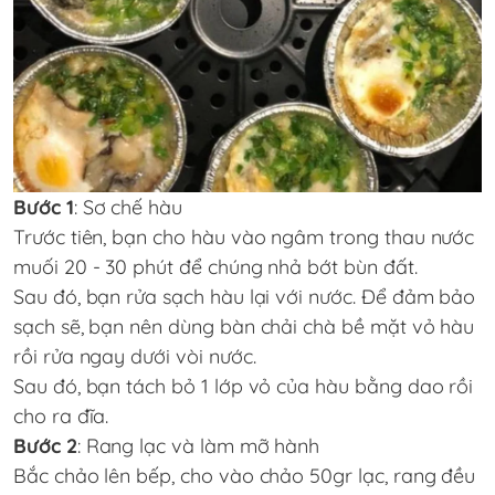
Bước 1
: Sơ chế hàu
Trước tiên, bạn cho hàu vào ngâm trong thau nước
muối 20 - 30 phút để chúng nhả bớt bùn đất.
Sau đó, bạn rửa sạch hàu lại với nước. Để đảm bảo
sạch sẽ, bạn nên dùng bàn chải chà bề mặt vỏ hàu
rồi rửa ngay dưới vòi nước.
Sau đó, bạn tách bỏ 1 lớp vỏ của hàu bằng dao rồi
cho ra đĩa.
Bước 2
: Rang lạc và làm mỡ hành
Bắc chảo lên bếp, cho vào chảo 50gr lạc, rang đều