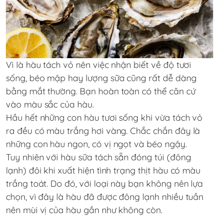
Vì là hàu tách vỏ nên việc nhận biết về độ tươi
sống, béo mập hay lượng sữa cũng rất dễ dàng
bằng mắt thường. Bạn hoàn toàn có thể căn cứ
vào màu sắc của hàu.
Hầu hết những con hàu tươi sống khi vừa tách vỏ
ra đều có màu trắng hơi vàng. Chắc chắn đây là
những con hàu ngon, có vị ngọt và béo ngậy.
Tuy nhiên với hàu sữa tách sẵn đóng túi (đông
lạnh) đôi khi xuất hiện tình trạng thịt hàu có màu
trắng toát. Do đó, với loại này bạn không nên lựa
chọn, vì đây là hàu đã được đông lạnh nhiều tuần
nên mùi vị của hàu gần như không còn.