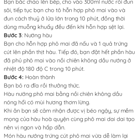
Bạn bắc chảo lên bếp, cho vào 300ml nước rồi đun
sôi, tiếp tục bạn cho tô hỗn hợp phô mai vào và
đun cách thuỷ ở lửa lớn trong 10 phút, đồng thời
dùng muỗng khuấy đều đến khi hỗn hợp sệt lại.
Bước 3
: Nướng hàu
Bạn cho hỗn hợp phô mai đã nấu và 1 quả trứng
cút lên phần thịt hàu. Tiếp đó, bạn đặt hết phần hàu
đã phủ phô mai vào nồi chiên không dầu nướng ở
nhiệt độ 180 độ C trong 10 phút.
Bước 4:
Hoàn thành
Bạn bỏ ra đĩa rồi thưởng thức.
Hàu nướng phô mai bằng nồi chiên không dầu
nóng hổi có mùi hương thơm lừng.
Khi ăn bạn sẽ cảm nhận được vị béo ngậy, sự mềm
mọng của hàu hoà quyện cùng phô mai dai dai tạo
nên vị ngon và hấp dẫn.
Món hàu nướng trứng cút phô mai vừa dễ làm lại