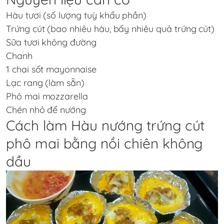
Hàu tươi (số lượng tuỳ khẩu phần)
Trứng cút (bao nhiêu hàu, bấy nhiêu quả trứng cút)
Sữa tươi không đường
Chanh
1 chai sốt mayonnaise
Lạc rang (làm sẵn)
Phô mai mozzarella
Chén nhỏ để nướng
Cách làm Hàu nướng trứng cút
phô mai bằng nồi chiên không
dầu