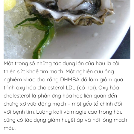
Một trong số những tác dụng lớn của hàu là cải
thiện sức khoẻ tim mạch. Một nghiên cứu ống
nghiệm khác cho rằng DHMBA đã làm giảm quá
trình oxy hóa cholesterol LDL (có hại). Oxy hóa
cholesterol là phản ứng hóa học liên quan đến
chứng xơ vữa động mạch – một yếu tố chính đối
với bệnh tim. Lượng kali và magie cao trong hàu
cũng có tác dụng giảm huyết áp và nới lỏng mạch
máu.