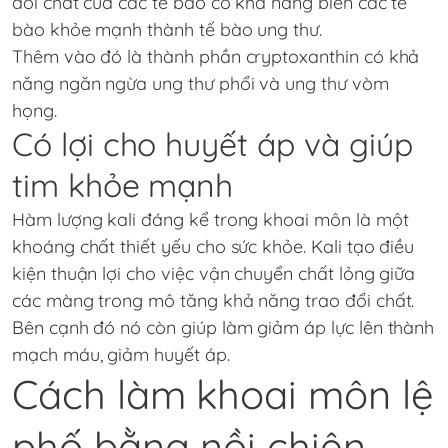
đổi chất của các tế bào có khả năng biến các tế
bào khỏe mạnh thành tế bào ung thư.
Thêm vào đó là thành phần cryptoxanthin có khả
năng ngăn ngừa ung thư phổi và ung thư vòm
họng.
Có lợi cho huyết áp và giúp
tim khỏe mạnh
Hàm lượng kali đáng kể trong khoai môn là một
khoáng chất thiết yếu cho sức khỏe. Kali tạo điều
kiện thuận lợi cho việc vận chuyển chất lỏng giữa
các màng trong mô tăng khả năng trao đổi chất.
Bên cạnh đó nó còn giúp làm giảm áp lực lên thành
mạch máu, giảm huyết áp.
Cách làm khoai môn lệ
phố bằng nồi chiên