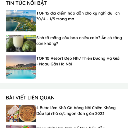
TIN TỨC NỔI BẬT
TOP 15 địa điểm hấp dẫn cho kỳ nghỉ du lịch
30/4 - 1/5 trong mơ
Sinh tố mãng cầu bao nhiêu calo? Ăn có tăng
cân không?
TOP 10 Resort Đẹp Như Thiên Đường Hạ Giới
- Ngay Gần Hà Nội
BÀI VIẾT LIÊN QUAN
4 Bước làm Khô Gà bằng Nồi Chiên Không
Dầu tại nhà cực ngon đơn giản 2023