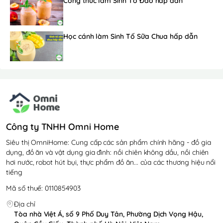
Công thức làm Sinh Tố Đào hấp dẫn
Học cánh làm Sinh Tố Sữa Chua hấp dẫn
Công ty TNHH Omni Home
Siêu thị OmniHome: Cung cấp các sản phẩm chính hãng - đồ gia
dụng, đồ ăn và vật dụng gia đình: nồi chiên không dầu, nồi chiên
hơi nước, robot hút bụi, thực phẩm đồ ăn... của các thương hiệu nổi
tiếng
Mã số thuế: 0110854903
Địa chỉ
Tòa nhà Việt Á, số 9 Phố Duy Tân, Phường Dịch Vọng Hậu,