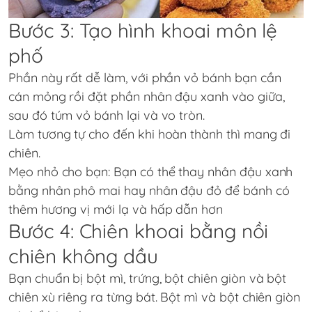
Bước 3: Tạo hình khoai môn lệ
phố
Phần này rất dễ làm, với phần vỏ bánh bạn cần
cán mỏng rồi đặt phần nhân đậu xanh vào giữa,
sau đó túm vỏ bánh lại và vo tròn.
Làm tương tự cho đến khi hoàn thành thì mang đi
chiên.
Mẹo nhỏ cho bạn: Bạn có thể thay nhân đậu xanh
bằng nhân phô mai hay nhân đậu đỏ để bánh có
thêm hương vị mới lạ và hấp dẫn hơn
Bước 4: Chiên khoai bằng nồi
chiên không dầu
Bạn chuẩn bị bột mì, trứng, bột chiên giòn và bột
chiên xù riêng ra từng bát. Bột mì và bột chiên giòn