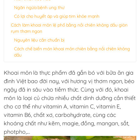
Ngăn ngừa bệnh ung thư
Có lợi cho huyết áp và giúp tim khỏe mạnh
Cách làm khoai môn lệ phố bằng nồi chiên không dầu giòn
rụm thơm ngon
Nguyên liệu cần chuẩn bị
Cách chế biến món khoai môn chiên bằng nồi chiên không
dầu
Khoai môn là thực phẩm đã gắn bó với bữa ăn gia
đình Việt bao đời nay, với hương vị thơm ngon, béo
ngậy đã in sâu vào tiềm thức. Cùng với đó, khoai
môn là loại củ chứa nhiều chất dinh dưỡng cần thiết
cho cơ thể như vitamin A, vitamin C, vitamin E,
vitamin B6, chất xơ, carbohydrate, cùng các
khoáng chất như kẽm, magie, đồng, mangan, sắt,
photpho,....