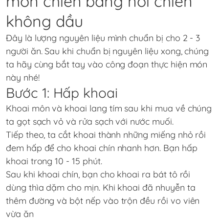
môn chiên bằng nồi chiên
không dầu
Đây là lượng nguyên liệu mình chuẩn bị cho 2 - 3
người ăn. Sau khi chuẩn bị nguyên liệu xong, chúng
ta hãy cùng bắt tay vào công đoạn thực hiện món
này nhé!
Bước 1: Hấp khoai
Khoai môn và khoai lang tím sau khi mua về chúng
ta gọt sạch vỏ và rửa sạch với nước muối.
Tiếp theo, ta cắt khoai thành những miếng nhỏ rồi
đem hấp để cho khoai chín nhanh hơn. Bạn hấp
khoai trong 10 - 15 phút.
Sau khi khoai chín, bạn cho khoai ra bát tô rồi
dùng thìa dặm cho mịn. Khi khoai đã nhuyễn ta
thêm đường và bột nếp vào trộn đều rồi vo viên
vừa ăn