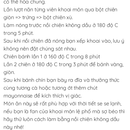
có thể hòa chung.
Lần lượt năn từng viên khoai môn qua bột chiên
giòn => trứng => bột chiên xù.
Làm nóng trước nồi chiên không dầu ở 180 độ C
trong 5 phút.
Sau khi nồi chiên đã nóng bạn xếp khoai vào, lưu ý
không nên đặt chúng sát nhau.
Chiên bánh lần 1 ở 160 độ C trong 8 phút
Lần 2 chiên ở 180 độ C trong 3 phút để bánh vàng,
giòn.
Sau khi bánh chín bạn bày ra đĩa và thưởng thức
cùng tương cà hoặc tương ớt thêm chút
mayonnaise để kích thích vị giác.
Món ăn này sẽ rất phù hợp với thời tiết se se lạnh,
nếu bạn là fan của khoai môn lệ phố mà sợ béo thì
hãy thử luôn cách làm bằng nồi chiên không dầu
này nhé!