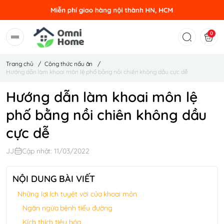
0
Trang chủ
/
Công thức nấu ăn
/
Hướng dẫn làm khoai môn lệ phố bằng nồi chiên không dầu cực dễ
Hướng dẫn làm khoai môn lệ
phố bằng nồi chiên không dầu
cực dễ
JJ
Cập nhật: 11/03/2022
NỘI DUNG BÀI VIẾT
Những lợi ích tuyệt vời của khoai môn
Ngăn ngừa bệnh tiểu đường
Kích thích tiêu hóa