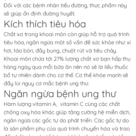
Đối với các bệnh nhân tiểu đường, thực phẩm này
sẽ giúp ổn định đường huyết.
Kích thích tiêu hóa
Chất xơ trong khoai môn còn giúp hỗ trợ quá trình
tiêu hóa, ngăn ngừa một số vấn đề sức khỏe như: xì
hơi, táo bón, đầy bụng, chuột rút và tiêu chảy.
Khoai môn chứa tới 27% lượng chất xơ bạn hấp thụ
hàng ngày qua mỗi bữa ăn nên nó sẽ là liều thuốc
bổ tự nhiên dành cho cơ thể. Cơ thể khỏe mạnh sẽ
đẩy lùi nguy cơ mắc bệnh ung thư.
Ngăn ngừa bệnh ung thư
Hàm lượng vitamin A, vitamin C cùng các chất
chống oxy hóa khác giúp tăng cường hệ miễn dịch,
ngăn ngừa các gốc tự do phát triển. Các gốc tự do
là sản phẩm phụ của quá trình chuyển hóa và trao