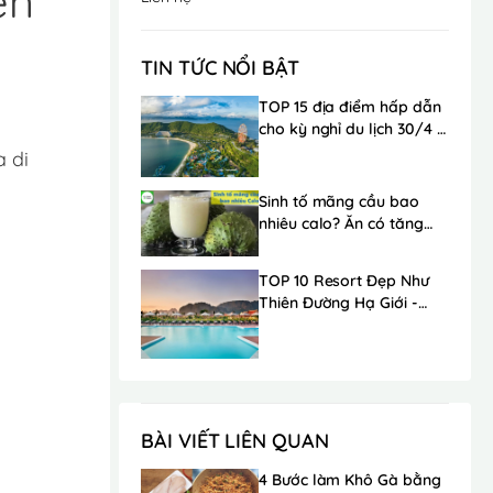
ên
TIN TỨC NỔI BẬT
TOP 15 địa điểm hấp dẫn
cho kỳ nghỉ du lịch 30/4 -
1/5 trong mơ
a di
Sinh tố mãng cầu bao
nhiêu calo? Ăn có tăng
cân không?
TOP 10 Resort Đẹp Như
Thiên Đường Hạ Giới -
Ngay Gần Hà Nội
BÀI VIẾT LIÊN QUAN
4 Bước làm Khô Gà bằng