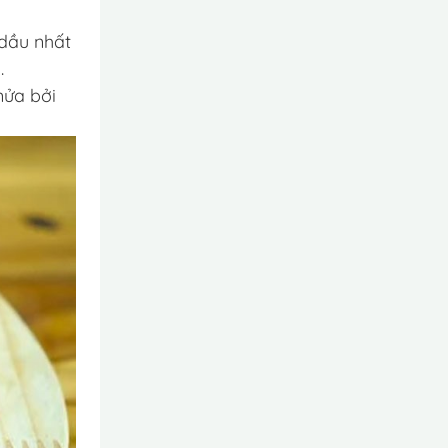
 dầu nhất
.
nửa bởi