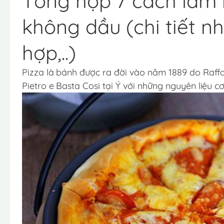
Tổng hợp 7 cách làm 
không dầu (chi tiết nh
hợp,..)
Pizza là bánh được ra đời vào năm 1889 do Raffae
Pietro e Basta Cosi tại Ý với những nguyên liệu c