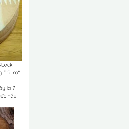
k&Lock
 “rủi ro"
ây là 7
sức nấu