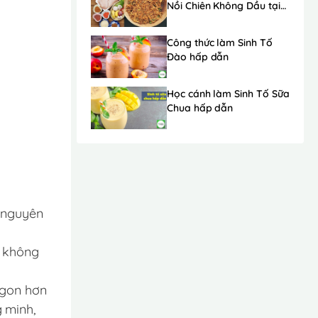
Nồi Chiên Không Dầu tại
nhà cực ngon đơn giản
2023
Công thức làm Sinh Tố
Đào hấp dẫn
Học cánh làm Sinh Tố Sữa
Chua hấp dẫn
g nguyên
, không
ngon hơn
 minh,