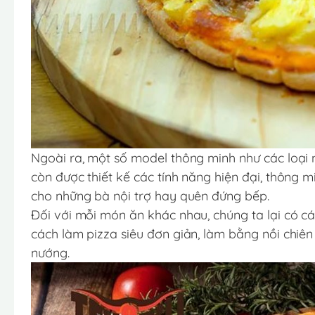
Ngoài ra, một số model thông minh như các loại 
còn được thiết kế các tính năng hiện đại, thông m
cho những bà nội trợ hay quên đứng bếp.
Đối với mỗi món ăn khác nhau, chúng ta lại có cá
cách làm pizza siêu đơn giản, làm bằng nồi chiên
nướng.