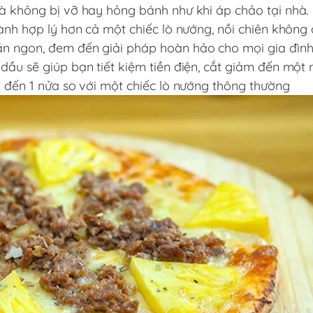
mà không bị vỡ hay hỏng bánh như khi áp chảo tại nhà.
hành hợp lý hơn cả một chiếc lò nướng, nồi chiên không
ăn ngon, đem đến giải pháp hoàn hảo cho mọi gia đình
dầu sẽ giúp bạn tiết kiệm tiền điện, cắt giảm đến một 
a đến 1 nửa so với một chiếc lò nướng thông thường