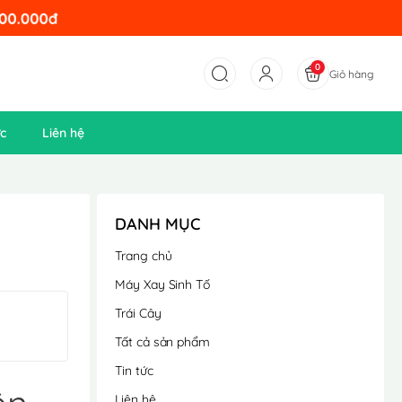
0
Giỏ hàng
ức
Liên hệ
DANH MỤC
Trang chủ
Máy Xay Sinh Tố
Trái Cây
Tất cả sản phẩm
Tin tức
Liên hệ