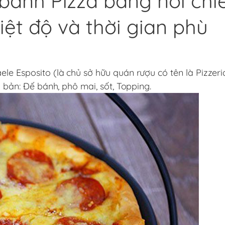
bánh Pizza bằng nồi chi
iệt độ và thời gian phù
le Esposito (là chủ sở hữu quán rượu có tên là Pizzeri
ơ bản: Đế bánh, phô mai, sốt, Topping.