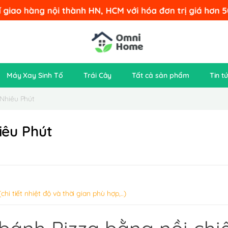
Máy Xay Sinh Tố
Trái Cây
Tất cả sản phẩm
Tin t
Nhiêu Phút
êu Phút
 tiết nhiệt độ và thời gian phù hợp,..)