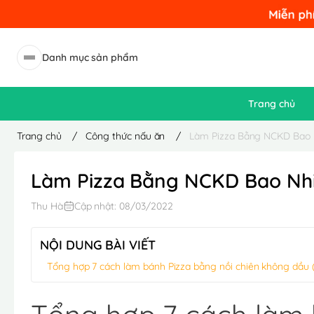
Danh mục sản phẩm
Trang chủ
Trang chủ
/
Công thức nấu ăn
/
Làm Pizza Bằng NCKD Bao 
Làm Pizza Bằng NCKD Bao Nhi
Thu Hà
Cập nhật: 08/03/2022
NỘI DUNG BÀI VIẾT
Tổng hợp 7 cách làm bánh Pizza bằng nồi chiên không dầu (chi