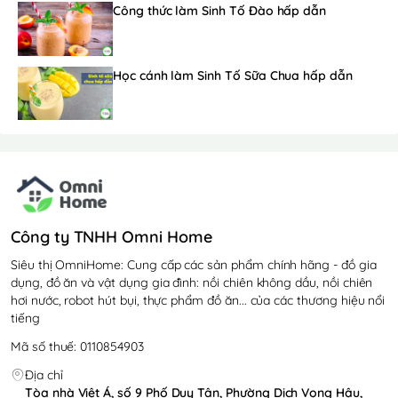
Công thức làm Sinh Tố Đào hấp dẫn
Học cánh làm Sinh Tố Sữa Chua hấp dẫn
Công ty TNHH Omni Home
Siêu thị OmniHome: Cung cấp các sản phẩm chính hãng - đồ gia
dụng, đồ ăn và vật dụng gia đình: nồi chiên không dầu, nồi chiên
hơi nước, robot hút bụi, thực phẩm đồ ăn... của các thương hiệu nổi
tiếng
Mã số thuế: 0110854903
Địa chỉ
Tòa nhà Việt Á, số 9 Phố Duy Tân, Phường Dịch Vọng Hậu,