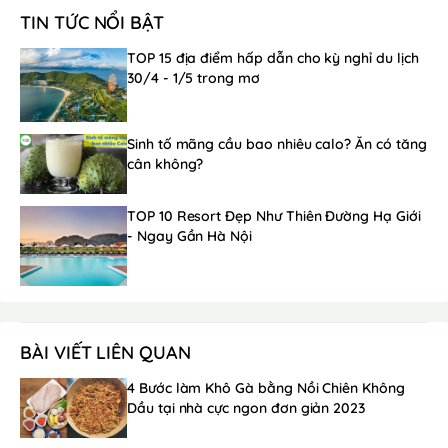
TIN TỨC NỔI BẬT
TOP 15 địa điểm hấp dẫn cho kỳ nghỉ du lịch
30/4 - 1/5 trong mơ
Sinh tố mãng cầu bao nhiêu calo? Ăn có tăng
cân không?
TOP 10 Resort Đẹp Như Thiên Đường Hạ Giới
- Ngay Gần Hà Nội
BÀI VIẾT LIÊN QUAN
4 Bước làm Khô Gà bằng Nồi Chiên Không
Dầu tại nhà cực ngon đơn giản 2023