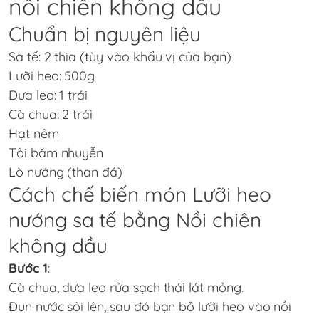
nồi chiên không dầu
Chuẩn bị nguyên liệu
Sa tế: 2 thìa (tùy vào khẩu vị của bạn)
Lưỡi heo: 500g
Dưa leo: 1 trái
Cà chua: 2 trái
Hạt nêm
Tỏi băm nhuyễn
Lò nướng (than đá)
Cách chế biến món Lưỡi heo
nướng sa tế bằng Nồi chiên
không dầu
Bước 1
:
Cà chua, dưa leo rửa sạch thái lát mỏng.
Đun nước sôi lên, sau đó bạn bỏ lưỡi heo vào nồi