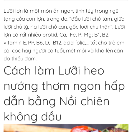
Lưỡi lợn là một món ăn ngon, tinh túy trong ngũ
tạng của con lợn, trong đó, “đầu lưỡi chủ tâm, giữa
lưỡi chủ tỳ, rìa lưỡi chủ can, gốc lưỡi chủ thận”. Lưỡi
lợn có rất nhiều protid, Ca, Fe, P; Mg; B1, B2,
vitamin E, PP, B6, D, B12, acid folic,… tốt cho trẻ em
còi cọc hay người có tuổi, mệt mỏi và khó lên cân
do thiếu đạm.
Cách làm Lưỡi heo
nướng thơm ngon hấp
dẫn bằng Nồi chiên
không dầu