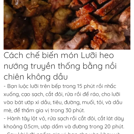
Cách chế biến món Lưỡi heo
nướng truyền thống bằng nồi
chiên không dầu
- Bạn luộc lưỡi trên bếp trong 15 phút rồi nhấc
xuống, cạo sạch, cắt đôi, rửa rồi để ráo, cho lưỡi
vào bát ướp xì dầu, tiêu, đường, muối, tỏi, và dầu
mè, để thấm gia vị trong 30 phút.
- Hành tây lột vỏ, rửa sạch rồi cắt đôi, cắt lát dày
khoảng 0.5cm, ướp dấm và đường trong 20 phút.