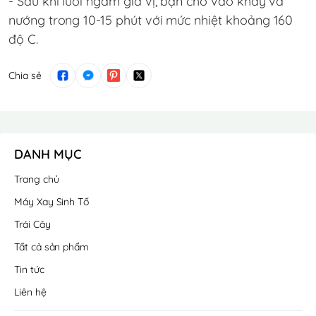
- Sau khi lưỡi ngấm gia vị, bạn cho vào khay và
nướng trong 10-15 phút với mức nhiệt khoảng 160
độ C.
Chia sẻ
DANH MỤC
Trang chủ
Máy Xay Sinh Tố
Trái Cây
Tất cả sản phẩm
Tin tức
Liên hệ