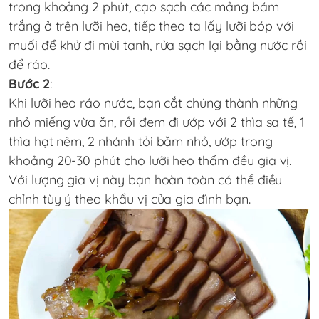
trong khoảng 2 phút, cạo sạch các mảng bám
trắng ở trên lưỡi heo, tiếp theo ta lấy lưỡi bóp với
muối để khử đi mùi tanh, rửa sạch lại bằng nước rồi
để ráo.
Bước 2
:
Khi lưỡi heo ráo nước, bạn cắt chúng thành những
nhỏ miếng vừa ăn, rồi đem đi ướp với 2 thìa sa tế, 1
thìa hạt nêm, 2 nhánh tỏi băm nhỏ, ướp trong
khoảng 20-30 phút cho lưỡi heo thấm đều gia vị.
Với lượng gia vị này bạn hoàn toàn có thể điều
chỉnh tùy ý theo khẩu vị của gia đình bạn.