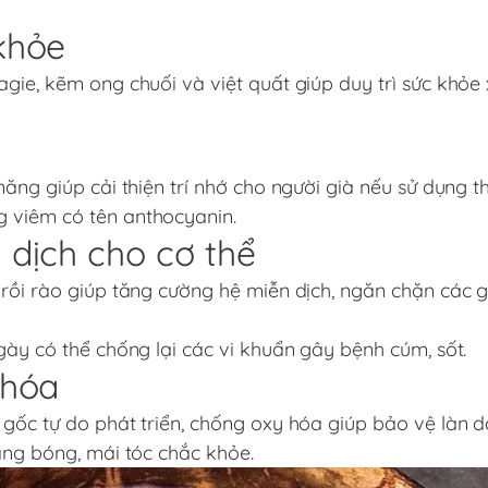
khỏe
gie, kẽm ong chuối và việt quất giúp duy trì sức khỏe
năng giúp cải thiện trí nhớ cho người già nếu sử dụng 
 viêm có tên anthocyanin.
dịch cho cơ thể
 rồi rào giúp tăng cường hệ miễn dịch, ngăn chặn các 
gày có thể chống lại các vi khuẩn gây bệnh cúm, sốt.
 hóa
gốc tự do phát triển, chống oxy hóa giúp bảo vệ làn d
áng bóng, mái tóc chắc khỏe.