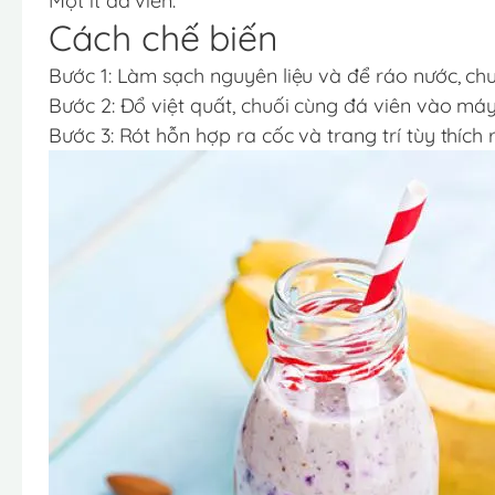
Một ít đá viên.
Cách chế biến
Bước 1: Làm sạch nguyên liệu và để ráo nước, ch
Bước 2: Đổ việt quất, chuối cùng đá viên vào má
Bước 3: Rót hỗn hợp ra cốc và trang trí tùy thích 