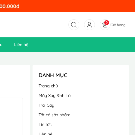
0
Giỏ hàng
ức
Liên hệ
DANH MỤC
Trang chủ
Máy Xay Sinh Tố
Trái Cây
Tất cả sản phẩm
Tin tức
Liên hệ