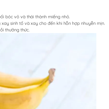
uối bóc vỏ và thái thành miếng nhỏ.
y xay sinh tố và xay cho đến khi hỗn hợp nhuyễn mịn.
rồi thưởng thức.