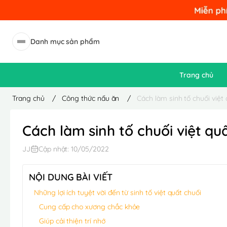
Danh mục sản phẩm
Trang chủ
Trang chủ
/
Công thức nấu ăn
/
Cách làm sinh tố chuối việt
Cách làm sinh tố chuối việt q
JJ
Cập nhật: 10/05/2022
NỘI DUNG BÀI VIẾT
Những lợi ích tuyệt vời đến từ sinh tố việt quất chuối
Cung cấp cho xương chắc khỏe
Giúp cải thiện trí nhớ