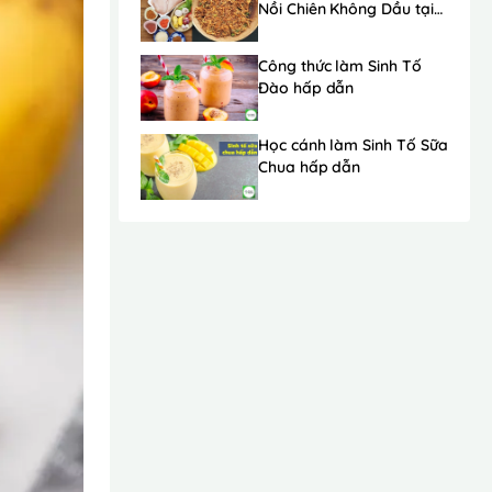
Nồi Chiên Không Dầu tại
nhà cực ngon đơn giản
2023
Công thức làm Sinh Tố
Đào hấp dẫn
Học cánh làm Sinh Tố Sữa
Chua hấp dẫn