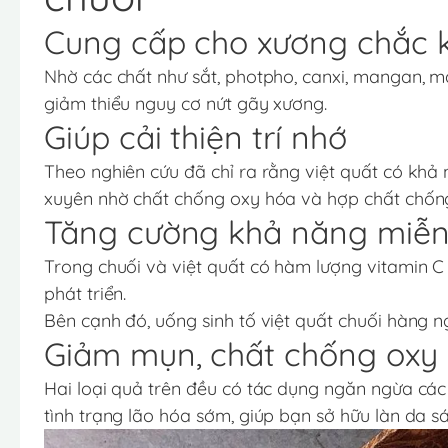
Cung cấp cho xương chắc 
Nhờ các chất như sắt, photpho, canxi, mangan, ma
giảm thiểu nguy cơ nứt gãy xương.
Giúp cải thiện trí nhớ
Theo nghiên cứu đã chỉ ra rằng việt quất có khả 
xuyên nhờ chất chống oxy hóa và hợp chất chống
Tăng cường khả năng miễn 
Trong chuối và việt quất có hàm lượng vitamin C
phát triển.
Bên cạnh đó, uống sinh tố việt quất chuối hàng n
Giảm mụn, chất chống oxy
Hai loại quả trên đều có tác dụng ngăn ngừa các 
tình trạng lão hóa sớm, giúp bạn sở hữu làn da s