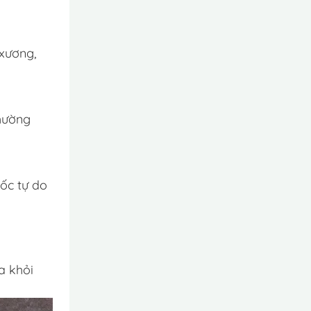
 xương,
thường
gốc tự do
a khỏi