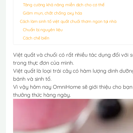
Tăng cường khả năng miễn dịch cho cơ thể
Giảm mụn, chất chống oxy hóa
Cách làm sinh tố việt quất chuối thơm ngon tại nhà
Chuẩn bị nguyên liệu
Cách chế biến
Việt quất và chuối có rất nhiều tác dụng đối vớ
trong thực đơn của mình.
Việt quất là loại trái cây có hàm lượng dinh dư
bánh và sinh tố.
Vì vậy hôm nay OmniHome sẽ giới thiệu cho bạn 
thưởng thức hàng ngày.