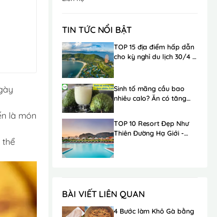
TIN TỨC NỔI BẬT
TOP 15 địa điểm hấp dẫn
cho kỳ nghỉ du lịch 30/4 -
1/5 trong mơ
ngày
Sinh tố mãng cầu bao
nhiêu calo? Ăn có tăng
cân không?
ến là món
TOP 10 Resort Đẹp Như
Thiên Đường Hạ Giới -
 thể
Ngay Gần Hà Nội
BÀI VIẾT LIÊN QUAN
4 Bước làm Khô Gà bằng