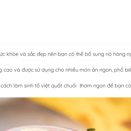
i sức khỏe và sắc đẹp nên bạn có thể bổ sung nó hàng 
ỡng cao và được sử dụng cho nhiều món ăn ngon, phổ bi
cách làm sinh tố việt quất chuối thơm ngon để bạn có