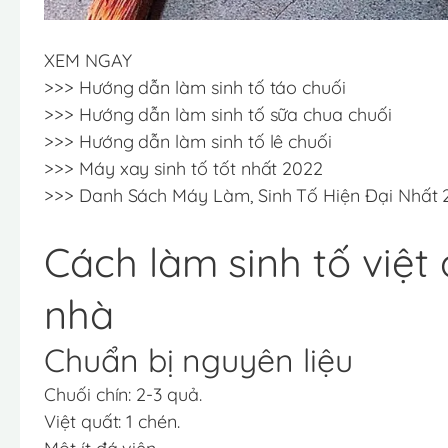
XEM NGAY
>>>
Hướng dẫn làm sinh tố táo chuối
>>>
Hướng dẫn làm sinh tố sữa chua chuối
>>>
Hướng dẫn làm sinh tố lê chuối
>>>
Máy xay sinh tố tốt nhất 2022
>>>
Danh Sách Máy Làm, Sinh Tố Hiện Đại Nhất 
Cách làm sinh tố việt
nhà
Chuẩn bị nguyên liệu
Chuối chín: 2-3 quả.
Việt quất: 1 chén.