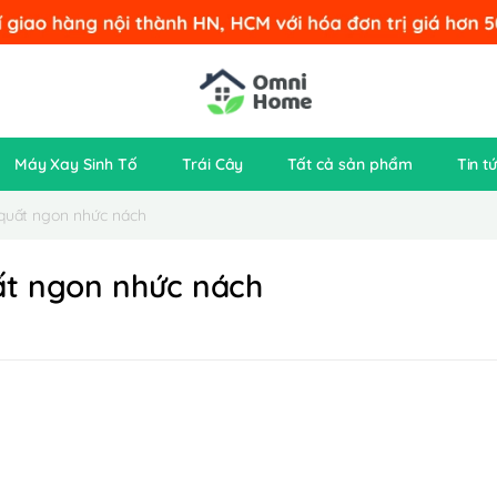
Máy Xay Sinh Tố
Trái Cây
Tất cả sản phẩm
Tin t
 quất ngon nhức nách
uất ngon nhức nách